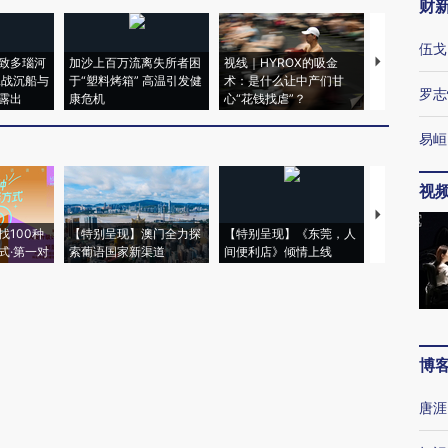
财
伍戈
致多瑙河
加沙上百万流离失所者困
视线｜HYROX的吸金
马航飞行员
二战沉船与
于“塑料烤箱” 高温引发健
术：是什么让中产们甘
粒摇头丸 尿
罗志
露出
康危机
心“花钱找虐”？
毒品
易峘
视
【推广】走
找100种
【特别呈现】澳门全力探
【特别呈现】《东莞，人
会，让数智科
式·第一对
索葡语国家新渠道
间便利店》倾情上线
业
博
唐涯