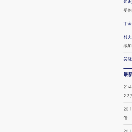
知识
受伤
丁金
村夫
续加
吴晓
最
21:
2.
20:
倍
20:1