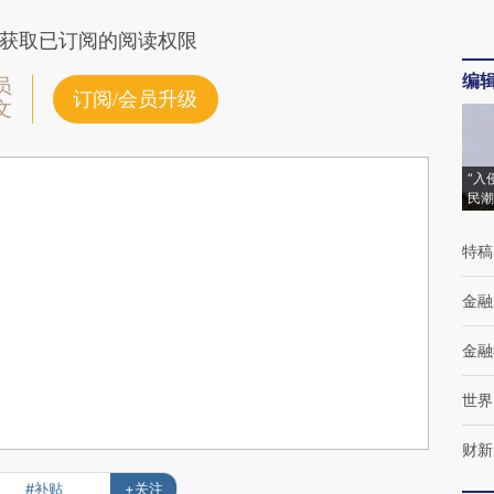
获取已订阅的阅读权限
编
员
订阅/会员升级
文
“入
民潮
特稿
金融
金融
世界
财新
#补贴
+关注