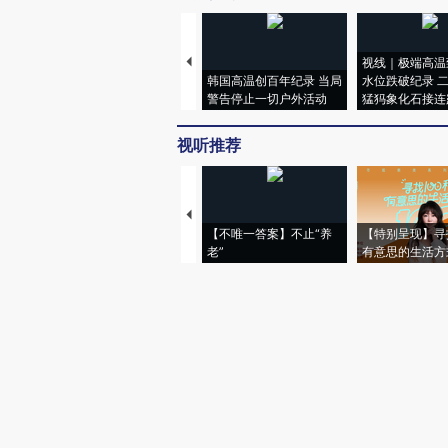
视线｜极端高温
韩国高温创百年纪录 当局
水位跌破纪录 
警告停止一切户外活动
猛犸象化石接连
视听推荐
【不唯一答案】不止“养
【特别呈现】寻
老”
有意思的生活方