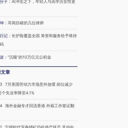
分子
：
AI冲击之下，年轻人与高学历女性更
坤
：
耳闻目睹的几位律师
日记
：
长护险覆盖全国 筹资和服务给予将持
码
波
：
“沉睡”的10万亿元公积金
新文章
43
7月美国劳动力市场意外放缓 岗位减少
3万个失业率降至4.1%
14
海外金融专才回流香港 外籍工作签证翻
2
宁德时代宜春锂矿仍处停产状态 其动向