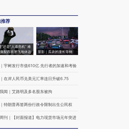
辑推荐
侵”还是“人道危机” 难
撕裂西班牙飞地休达
显影｜瓜农的漫长等待
｜
宇树发行市值610亿 先行者的加速和考验
｜
在岸人民币兑美元汇率连日升破6.75
我闻
｜
艾路明及多名股东被拘
｜
特朗普再签两份行政令限制出生公民权
周刊
｜
【封面报道】电力现货市场元年突进