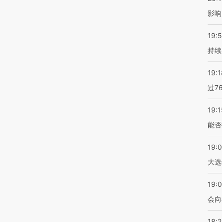
影响
19:5
持续
19:1
过7
19:1
能否
19:
大选
19:0
会向
18: