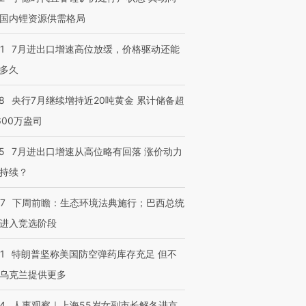
国内锂资源供需格局
1
7月进出口增速高位放缓，价格驱动还能
多久
8
央行7月继续增持近20吨黄金 累计储备超
600万盎司
5
7月进出口增速从高位略有回落 涨价动力
持续？
07
下周前瞻：生态环境法典施行；巴西总统
进入竞选阶段
1
特朗普坚称美国防空弹药库存充足 但不
乌克兰提供更多
24
人事观察｜上海55岁女副市长解冬进京