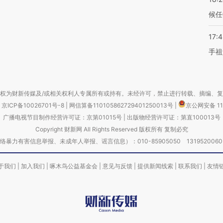
候任
17:
手祖
权为财新传媒及/或相关权利人专属所有或持有。未经许可，禁止进行转载、摘编、
京ICP备10026701号-8
|
网信算备110105862729401250013号
|
京公网安备 11
广播电视节目制作经营许可证：京第01015号
|
出版物经营许可证：第直100013号
Copyright 财新网 All Rights Reserved 版权所有 复制必究
害信息举报、未成年人举报、谣言信息）：010-85905050 13195200605 举报邮
于我们
|
加入我们
|
啄木鸟公益基金会
|
意见与反馈
|
提供新闻线索
|
联系我们
|
友情