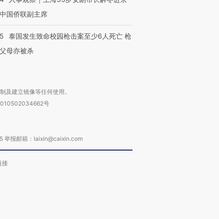
中国侨联副主席
45
泰国发生致命校园枪击案至少6人死亡 枪
父母亦被杀
复制及建立镜像等任何使用。
010502034662号
箱：laixin@caixin.com
链接