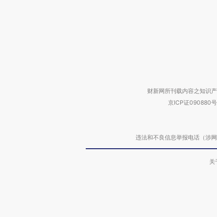
财新网所刊载内容之知识产
京ICP证090880号
违法和不良信息举报电话（涉网络暴力有
关