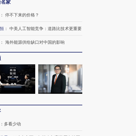
新名家
：
停不下来的价格？
跨国走私7万
视线｜被称为“蟑螂”的印
视线｜“入侵”还是“人道危
检体内含3种
度Z世代 用街头抗争将教
机”？难民潮撕裂西班牙
秘鲁纳斯
恒
：
中美人工智能竞争：道路比技术更重要
育部长拱下台
飞地休达
13人遇难
：
海外能源供给缺口对中国的影响
频
进第四届链博
【商旅对话】华住集团
技“链”接产
【特别呈现】寻找100种
CFO：不靠规模取胜，华
【特别呈
有意思的生活方式·第三对
住三大增长引擎是什么？
有意思的
客
：
多看少动