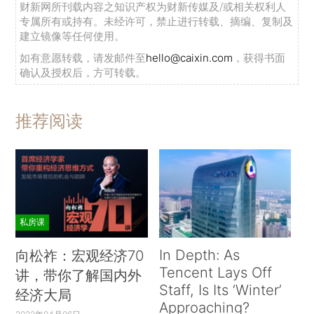
财新网所刊载内容之知识产权为财新传媒及/或相关权利人
专属所有或持有。未经许可，禁止进行转载、摘编、复制及
建立镜像等任何使用。
如有意愿转载，请发邮件至
hello@caixin.com
，获得书面
确认及授权后，方可转载。
推荐阅读
私房课
In Depth: As
向松祚：宏观经济70
Tencent Lays Off
讲，带你了解国内外
Staff, Is Its ‘Winter’
经济大局
Approaching?