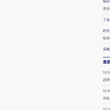
知识
受伤
丁金
村夫
续加
吴晓
最
10:
趋势
10:
济机
10: