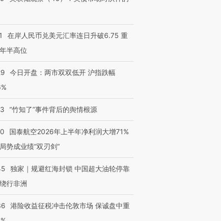
1
在岸人民币兑美元汇率连日升破6.75 重
年半高位
29
今日开盘：两市双双低开 沪指跌幅
6%
13
“竹知了”事件背后的舆情根源
10
国泰航空2026年上半年净利润大增71%
局势成业绩“双刃剑”
45
独家｜规避红海封锁 中国超大油轮停靠
绕行非洲
36
港险收益征税冲击伦敦市场 保诚盘中重
3%