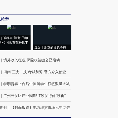
辑推荐
｜被称为“蟑螂”的印
世代 将教育部长拱下
显影｜瓜农的漫长等待
｜
境外收入征税 保险收益缴交已启动
｜
河南“三支一扶”考试舞弊 警方介入侦查
｜
特朗普再上台后中国留学生获签数量大减
｜
广州开发区产业园REIT较发行价“腰斩”
周刊
｜
【封面报道】电力现货市场元年突进