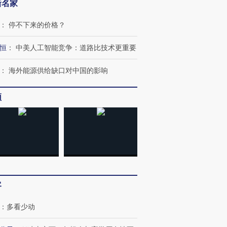
新名家
：
停不下来的价格？
跨国走私7万
视线｜HY
检体内含3种
泽连斯基密集出访美英 索
秘鲁纳斯卡观光飞机坠毁
术：是什
恒
：
中美人工智能竞争：道路比技术更重要
要防空导弹“救急”
13人遇难
心“花钱找
：
海外能源供给缺口对中国的影响
频
进第四届链博
【商旅对话】华住集团
技“链”接产
【特别呈现】寻找100种
CFO：不靠规模取胜，华
【特别呈
有意思的生活方式·第三对
住三大增长引擎是什么？
有意思的
客
：
多看少动