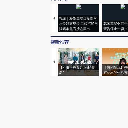
视线｜极端高温致多瑙河
水位跌破纪录 二战沉船与
韩国高温创百年
猛犸象化石接连露出
警告停止一切户
视听推荐
【不唯一答案】不止“养
【特别呈现】寻
老”
有意思的生活方