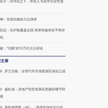
分子
：
AI冲击之下，年轻人与高学历女性更
坤
：
耳闻目睹的几位律师
日记
：
长护险覆盖全国 筹资和服务给予将持
码
波
：
“沉睡”的10万亿元公积金
新文章
58
罗兰贝格：全球汽车市场逐渐区域化已成
50
盛松成：房地产转型发展应把握好楼宇经
遇
39
美联储观察（46）：美债市场对沃什的