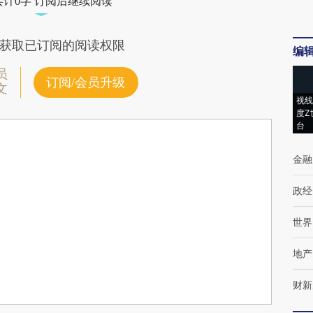
共计0字 订阅后继续阅读
获取已订阅的阅读权限
编
员
订阅/会员升级
文
视线
度Z
台
金融
政经
世界
地产
财新