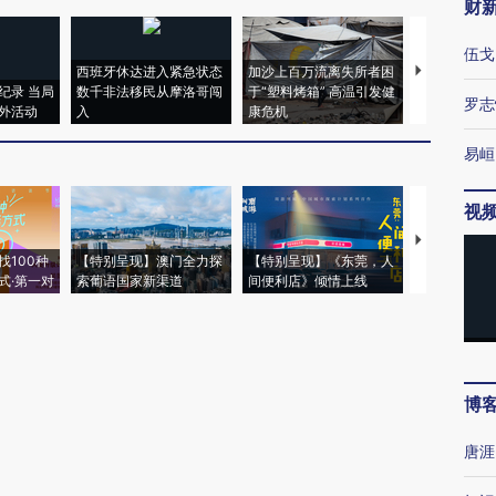
财
伍戈
西班牙休达进入紧急状态
加沙上百万流离失所者困
马航飞行员
纪录 当局
数千非法移民从摩洛哥闯
于“塑料烤箱” 高温引发健
粒摇头丸 尿
罗志
外活动
入
康危机
毒品
易峘
视
【推广】走
找100种
【特别呈现】澳门全力探
【特别呈现】《东莞，人
会，让数智科
式·第一对
索葡语国家新渠道
间便利店》倾情上线
业
博
唐涯