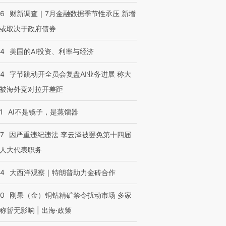
46
财新调查｜7月金融数据季节性承压 新增
或取决于政府债券
44
美国的AI投资、利率与经济
44
字节跳动开全员会复盘AI业务进展 称大
被海外竞对拉开差距
1
AI不是镜子，是蒸馏器
07
因严重违纪违法 李云泽被罢免第十四届
人大代表职务
44
大西洋观察｜特朗普助力金砖合作
40
刚果（金）铜钴精矿禁令扰动市场 多家
称暂无影响 | 出海·政策