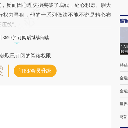
范，反而因心理失衡突破了底线，处心积虑、胆大
进行权力寻租，他的一系列做法不能不说是精心布
编
压线”。
3659字 订阅后继续阅读
“入
民潮
获取已订阅的阅读权限
特稿
员
订阅/会员升级
文
金融
金融
世界
财新