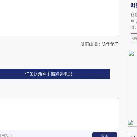
财
财
写
引
版面编辑：陈华懿子
订阅财新网主编精选电邮
新网观点
发布