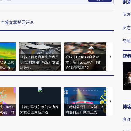
财
伍戈
本篇文章暂无评论
罗志
易峘
视
加沙上百万流离失所者困
视线｜HYROX的吸金
马航飞行员
纪录 当局
于“塑料烤箱” 高温引发健
术：是什么让中产们甘
粒摇头丸 尿
外活动
康危机
心“花钱找虐”？
毒品
【推广】走
博
找100种
【特别呈现】澳门全力探
【特别呈现】《东莞，人
会，让数智科
式·第一对
索葡语国家新渠道
间便利店》倾情上线
业
唐涯