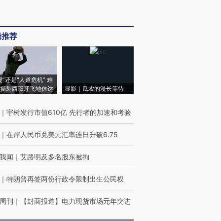
辑推荐
侵”还是“人道危机” 难
撕裂西班牙飞地休达
显影｜瓜农的漫长等待
｜
宇树发行市值610亿 先行者的加速和考验
｜
在岸人民币兑美元汇率连日升破6.75
我闻
｜
艾路明及多名股东被拘
｜
特朗普再签两份行政令限制出生公民权
周刊
｜
【封面报道】电力现货市场元年突进