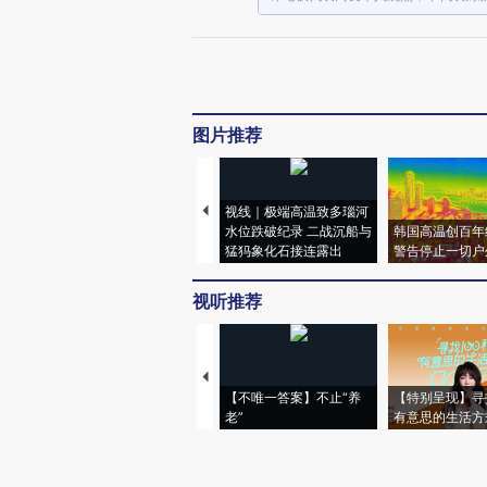
图片推荐
视线｜极端高温致多瑙河
水位跌破纪录 二战沉船与
韩国高温创百年
猛犸象化石接连露出
警告停止一切户
视听推荐
【不唯一答案】不止“养
【特别呈现】寻
老”
有意思的生活方