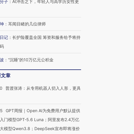
分子
：
AI冲击之下，年轻人与高学历女性更
坤
：
耳闻目睹的几位律师
日记
：
长护险覆盖全国 筹资和服务给予将持
码
波
：
“沉睡”的10万亿元公积金
新文章
00
普渡张涛：从专用机器人切入人形，更具
55
GPT周报｜Open AI为免费用户默认提供
入门模型GPT-5.6 Luna；阿里发布2.4万亿
大模型Qwen3.8；DeepSeek宣布即将涨价