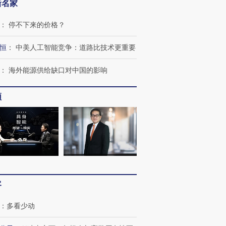
新名家
：
停不下来的价格？
恒
：
中美人工智能竞争：道路比技术更重要
：
海外能源供给缺口对中国的影响
频
跨国走私7万
视线｜被称为“蟑螂”的印
视线｜“入侵”还是“人道危
检体内含3种
度Z世代 用街头抗争将教
机”？难民潮撕裂西班牙
秘鲁纳斯
育部长拱下台
飞地休达
13人遇难
进第四届链博
【商旅对话】华住集团
客
技“链”接产
【特别呈现】寻找100种
CFO：不靠规模取胜，华
【特别呈
有意思的生活方式·第三对
住三大增长引擎是什么？
有意思的
：
多看少动