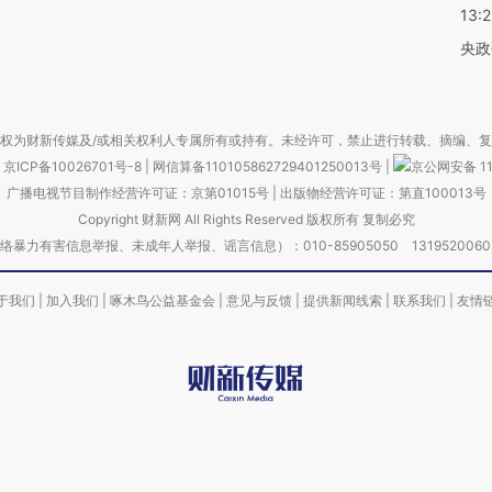
13:
央政
权为财新传媒及/或相关权利人专属所有或持有。未经许可，禁止进行转载、摘编、
京ICP备10026701号-8
|
网信算备110105862729401250013号
|
京公网安备 11
广播电视节目制作经营许可证：京第01015号
|
出版物经营许可证：第直100013号
Copyright 财新网 All Rights Reserved 版权所有 复制必究
害信息举报、未成年人举报、谣言信息）：010-85905050 13195200605 举报邮
于我们
|
加入我们
|
啄木鸟公益基金会
|
意见与反馈
|
提供新闻线索
|
联系我们
|
友情