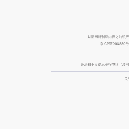
财新网所刊载内容之知识产
京ICP证090880号
违法和不良信息举报电话（涉网络暴力有
关