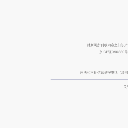
财新网所刊载内容之知识产
京ICP证090880号
违法和不良信息举报电话（涉网络暴力有
关