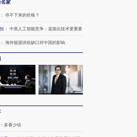
新名家
：
停不下来的价格？
恒
：
中美人工智能竞争：道路比技术更重要
：
海外能源供给缺口对中国的影响
频
客
：
多看少动