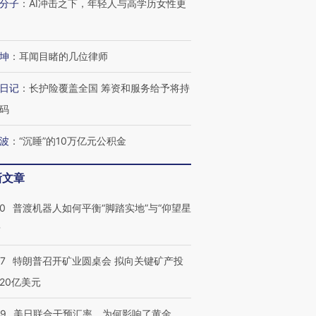
分子
：
AI冲击之下，年轻人与高学历女性更
坤
：
耳闻目睹的几位律师
跨国走私7万
视线｜被称为“蟑螂”的印
视线｜“入侵”还是“人道危
检体内含3种
度Z世代 用街头抗争将教
机”？难民潮撕裂西班牙
秘鲁纳斯
日记
：
长护险覆盖全国 筹资和服务给予将持
育部长拱下台
飞地休达
13人遇难
码
波
：
“沉睡”的10万亿元公积金
进第四届链博
【商旅对话】华住集团
新文章
技“链”接产
【特别呈现】寻找100种
CFO：不靠规模取胜，华
【特别呈
有意思的生活方式·第三对
住三大增长引擎是什么？
有意思的
00
普渡机器人如何平衡“脚踏实地”与“仰望星
？
57
特朗普召开矿业圆桌会 拟向关键矿产投
20亿美元
09
美日联合干预汇率，为何影响了黄金