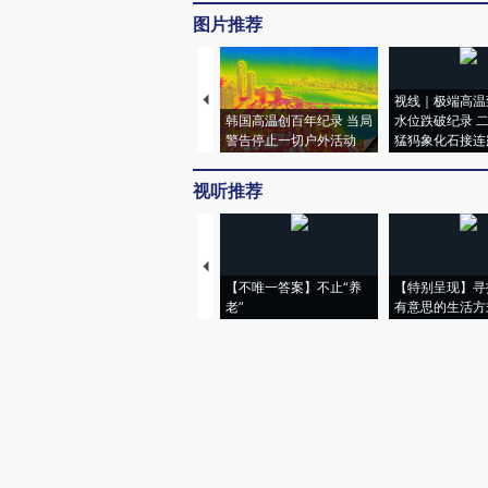
图片推荐
视线｜极端高温
韩国高温创百年纪录 当局
水位跌破纪录 
警告停止一切户外活动
猛犸象化石接连
视听推荐
【不唯一答案】不止“养
【特别呈现】寻
老”
有意思的生活方