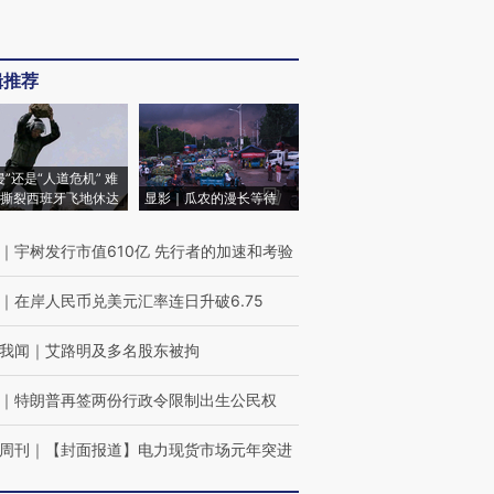
辑推荐
侵”还是“人道危机” 难
撕裂西班牙飞地休达
显影｜瓜农的漫长等待
｜
宇树发行市值610亿 先行者的加速和考验
｜
在岸人民币兑美元汇率连日升破6.75
我闻
｜
艾路明及多名股东被拘
｜
特朗普再签两份行政令限制出生公民权
周刊
｜
【封面报道】电力现货市场元年突进