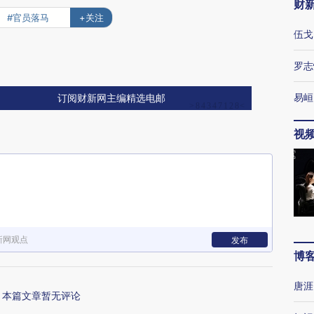
财
#官员落马
+关注
伍戈
罗志
易峘
订阅财新网主编精选电邮
视
新网观点
发布
博
唐涯
本篇文章暂无评论