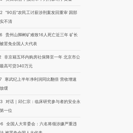
32
“90后”农民工讨薪涉刑案发回重审 因部
实不清
36
贵州山脚树矿难致16人死亡近三年 矿长
被罢免全国人大代表
2
非京籍五环内购房社保降至一年 北京市公
最高可贷340万元
7
寒武纪上半年净利润同比翻倍 营收增速
放缓
53
对话｜邱仁宗：临床研究参与者的安全永
第一位
06
全国人大常委会：六名将领涉嫌严重违
法 被罢免全国人大代表