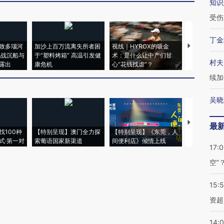
知识
受伤
丁金
致多瑙河
加沙上百万流离失所者困
视线｜HYROX的吸金
马航飞行员
二战沉船与
于“塑料烤箱” 高温引发健
术：是什么让中产们甘
粒摇头丸 尿
村夫
露出
康危机
心“花钱找虐”？
毒品
续加
吴晓
【推广】走
最
找100种
【特别呈现】澳门全力探
【特别呈现】《东莞，人
会，让数智科
式·第一对
索葡语国家新渠道
间便利店》倾情上线
业
17:
空”
15:
资超
14: