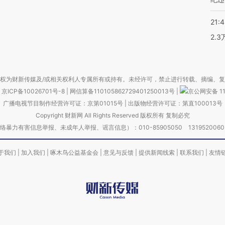
21:
2.
权为财新传媒及/或相关权利人专属所有或持有。未经许可，禁止进行转载、摘编、
京ICP备10026701号-8
|
网信算备110105862729401250013号
|
京公网安备 11
广播电视节目制作经营许可证：京第01015号
|
出版物经营许可证：第直100013号
Copyright 财新网 All Rights Reserved 版权所有 复制必究
害信息举报、未成年人举报、谣言信息）：010-85905050 13195200605 举报邮
于我们
|
加入我们
|
啄木鸟公益基金会
|
意见与反馈
|
提供新闻线索
|
联系我们
|
友情