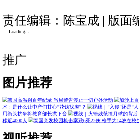
责任编辑：陈宝成 | 版
Loading...
推广
图片推荐
韩国高温创百年纪录 当局警告停止一切户外活动
加沙上百
术：是什么让中产们甘心“花钱找虐”？
视线｜“入侵”还是“
用街头抗争将教育部长拱下台
视线｜火箭残骸撞月球的背后：
移近4000人
泰国突发校园枪击案致6死22伤 枪手为14岁在校
视听推荐