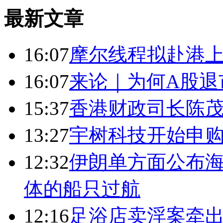
最新文章
16:07
摩尔线程拟赴港上
16:07
来论｜为何A股退
15:37
香港财政司长陈
13:27
宇树科技开始申购
12:32
伊朗单方面公布海
体的船只过航
12:16
足浴店卖淫案牵出