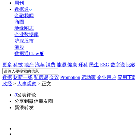
周刊
数据通
金融我闻
商圈
地缘图志
企业数据库
沪深股市
港股
数据通Claw🦞
更多
科技
地产
汽车
消费
能源
健康
环科
民生
ESG
数字说
比
数据
财新一线
私房课
会议
Promotion
运动家
企业用户
应用下
政经
>
人事观察
>
正文
0
发表评论
分享到微信朋友圈
新浪转发