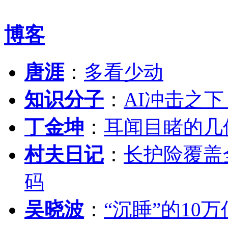
博客
唐涯
：
多看少动
知识分子
：
AI冲击之
丁金坤
：
耳闻目睹的几
村夫日记
：
长护险覆盖
码
吴晓波
：
“沉睡”的10