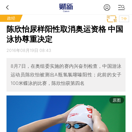
政经
T中
陈欣怡尿样阳性取消奥运资格 中国
泳协尊重决定
2016年08月19日 08:43
8月7日，在奥组委实施的赛内兴奋剂检查，中国游泳
运动员陈欣怡被测出A瓶氢氯噻嗪阳性；此前的女子
100米蝶泳的比赛，陈欣怡获第四名
原图