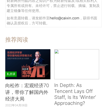
财新网所刊载内容之知识产权为财新传媒及/或相关权利人
专属所有或持有。未经许可，禁止进行转载、摘编、复制及
建立镜像等任何使用。
如有意愿转载，请发邮件至
hello@caixin.com
，获得书面
确认及授权后，方可转载。
推荐阅读
私房课
In Depth: As
向松祚：宏观经济70
Tencent Lays Off
讲，带你了解国内外
Staff, Is Its ‘Winter’
经济大局
Approaching?
2022年04月06日