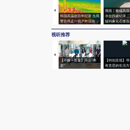
视线｜极端高温
韩国高温创百年纪录 当局
水位跌破纪录 
警告停止一切户外活动
猛犸象化石接连
视听推荐
【不唯一答案】不止“养
【特别呈现】寻
老”
有意思的生活方