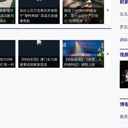
财
致多瑙河
加沙上百万流离失所者困
视线｜HYROX的吸金
马航飞行员
伍戈
二战沉船与
于“塑料烤箱” 高温引发健
术：是什么让中产们甘
粒摇头丸 尿
露出
康危机
心“花钱找虐”？
毒品
罗志
易峘
视
【推广】走
找100种
【特别呈现】澳门全力探
【特别呈现】《东莞，人
会，让数智科
式·第一对
索葡语国家新渠道
间便利店》倾情上线
业
博
唐涯