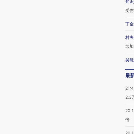
知识
受伤
丁金
村夫
续加
吴晓
最
21:
2.
20:
倍
20:1