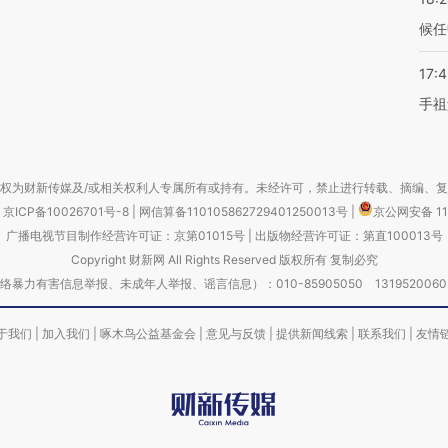
候任
17:
手祖
权为财新传媒及/或相关权利人专属所有或持有。未经许可，禁止进行转载、摘编、
京ICP备10026701号-8
|
网信算备110105862729401250013号
|
京公网安备 11
广播电视节目制作经营许可证：京第01015号
|
出版物经营许可证：第直100013号
Copyright 财新网 All Rights Reserved 版权所有 复制必究
害信息举报、未成年人举报、谣言信息）：010-85905050 13195200605 举报邮
于我们
|
加入我们
|
啄木鸟公益基金会
|
意见与反馈
|
提供新闻线索
|
联系我们
|
友情