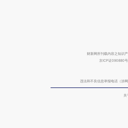
财新网所刊载内容之知识产
京ICP证090880号
违法和不良信息举报电话（涉网络暴力有
关