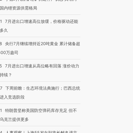
国内锂资源供需格局
1
7月进出口增速高位放缓，价格驱动还能
多久
8
央行7月继续增持近20吨黄金 累计储备超
600万盎司
5
7月进出口增速从高位略有回落 涨价动力
持续？
07
下周前瞻：生态环境法典施行；巴西总统
进入竞选阶段
1
特朗普坚称美国防空弹药库存充足 但不
乌克兰提供更多
24
人事观察｜上海55岁女副市长解冬进京