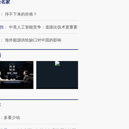
新名家
跨国走私7万
视线｜被称为“蟑螂”的印
视线｜“入侵”还是“人道危
：
停不下来的价格？
检体内含3种
度Z世代 用街头抗争将教
机”？难民潮撕裂西班牙
秘鲁纳斯
育部长拱下台
飞地休达
13人遇难
恒
：
中美人工智能竞争：道路比技术更重要
：
海外能源供给缺口对中国的影响
频
进第四届链博
【商旅对话】华住集团
技“链”接产
【特别呈现】寻找100种
CFO：不靠规模取胜，华
【特别呈
有意思的生活方式·第三对
住三大增长引擎是什么？
有意思的
客
：
多看少动