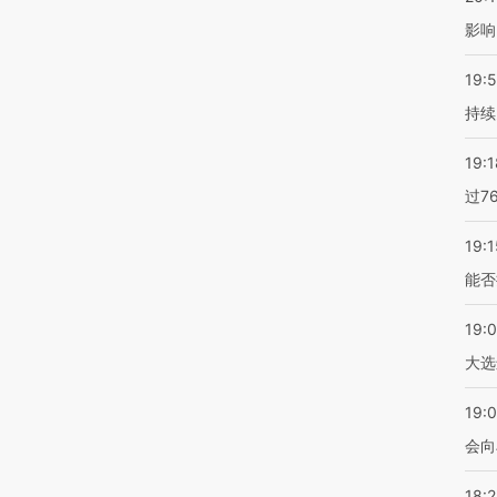
影响
19:5
持续
19:1
过7
19:1
能否
19:
大选
19:0
会向
18: