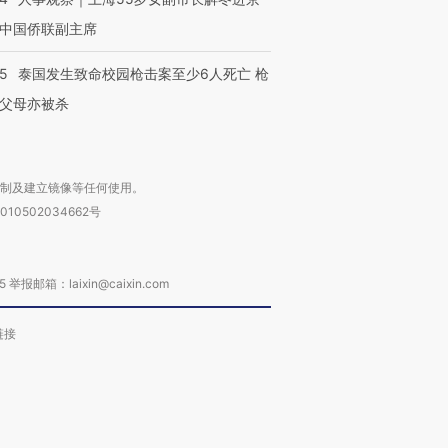
中国侨联副主席
45
泰国发生致命校园枪击案至少6人死亡 枪
父母亦被杀
复制及建立镜像等任何使用。
010502034662号
箱：laixin@caixin.com
链接