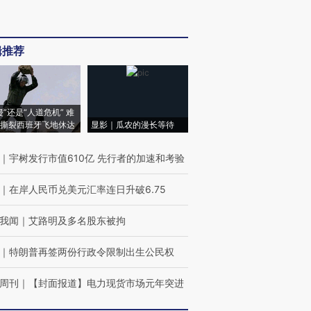
辑推荐
侵”还是“人道危机” 难
撕裂西班牙飞地休达
显影｜瓜农的漫长等待
｜
宇树发行市值610亿 先行者的加速和考验
｜
在岸人民币兑美元汇率连日升破6.75
我闻
｜
艾路明及多名股东被拘
｜
特朗普再签两份行政令限制出生公民权
周刊
｜
【封面报道】电力现货市场元年突进