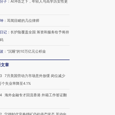
分子
：
AI冲击之下，年轻人与高学历女性更
坤
：
耳闻目睹的几位律师
日记
：
长护险覆盖全国 筹资和服务给予将持
码
波
：
“沉睡”的10万亿元公积金
新文章
43
7月美国劳动力市场意外放缓 岗位减少
3万个失业率降至4.1%
14
海外金融专才回流香港 外籍工作签证翻
2
宁德时代宜春锂矿仍处停产状态 其动向