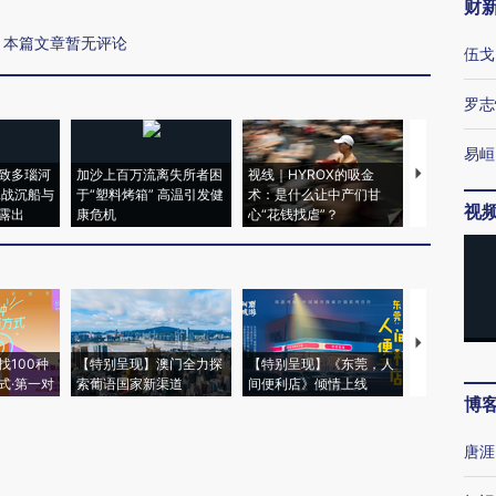
财
本篇文章暂无评论
伍戈
罗志
易峘
致多瑙河
加沙上百万流离失所者困
视线｜HYROX的吸金
马航飞行员
二战沉船与
于“塑料烤箱” 高温引发健
术：是什么让中产们甘
粒摇头丸 尿
视
露出
康危机
心“花钱找虐”？
毒品
【推广】走
找100种
【特别呈现】澳门全力探
【特别呈现】《东莞，人
会，让数智科
式·第一对
索葡语国家新渠道
间便利店》倾情上线
业
博
唐涯