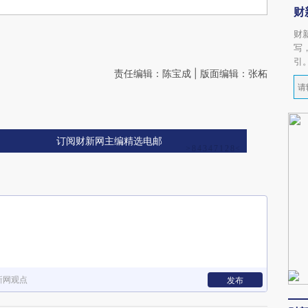
财
财
写
引
责任编辑：陈宝成 | 版面编辑：张柘
订阅财新网主编精选电邮
新网观点
发布