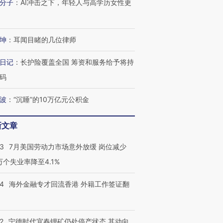
分子
：
AI冲击之下，年轻人与高学历女性更
坤
：
耳闻目睹的几位律师
日记
：
长护险覆盖全国 筹资和服务给予将持
码
波
：
“沉睡”的10万亿元公积金
新文章
43
7月美国劳动力市场意外放缓 岗位减少
3万个失业率降至4.1%
14
海外金融专才回流香港 外籍工作签证翻
2
宁德时代宜春锂矿仍处停产状态 其动向