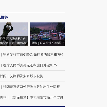
辑推荐
侵”还是“人道危机” 难
撕裂西班牙飞地休达
显影｜瓜农的漫长等待
｜
宇树发行市值610亿 先行者的加速和考验
｜
在岸人民币兑美元汇率连日升破6.75
我闻
｜
艾路明及多名股东被拘
｜
特朗普再签两份行政令限制出生公民权
周刊
｜
【封面报道】电力现货市场元年突进