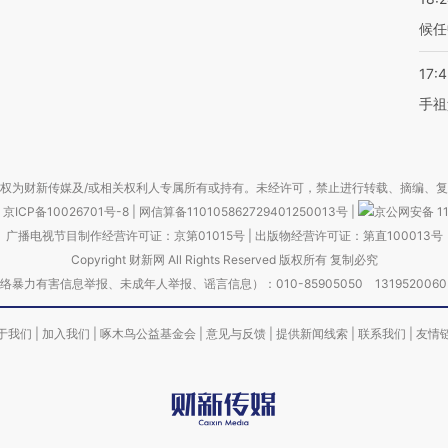
候任
17:
手祖
权为财新传媒及/或相关权利人专属所有或持有。未经许可，禁止进行转载、摘编、
京ICP备10026701号-8
|
网信算备110105862729401250013号
|
京公网安备 11
广播电视节目制作经营许可证：京第01015号
|
出版物经营许可证：第直100013号
Copyright 财新网 All Rights Reserved 版权所有 复制必究
害信息举报、未成年人举报、谣言信息）：010-85905050 13195200605 举报邮
于我们
|
加入我们
|
啄木鸟公益基金会
|
意见与反馈
|
提供新闻线索
|
联系我们
|
友情