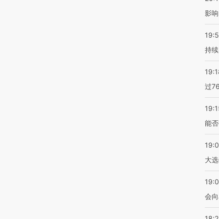
影响
19:5
持续
19:1
过7
19:1
能否
19:
大选
19:0
会向
18: