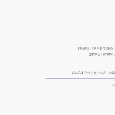
财新网所刊载内容之知识产
京ICP证090880号
违法和不良信息举报电话（涉网络暴力有
关