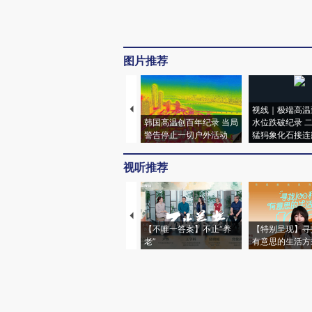
图片推荐
视线｜极端高温
韩国高温创百年纪录 当局
水位跌破纪录 
警告停止一切户外活动
猛犸象化石接连
视听推荐
【不唯一答案】不止“养
【特别呈现】寻
老”
有意思的生活方