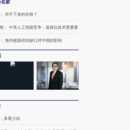
新名家
：
停不下来的价格？
恒
：
中美人工智能竞争：道路比技术更重要
：
海外能源供给缺口对中国的影响
跨国走私7万
视线｜被称为“蟑螂”的印
视线｜“入侵”还是“人道危
检体内含3种
度Z世代 用街头抗争将教
机”？难民潮撕裂西班牙
秘鲁纳斯
频
育部长拱下台
飞地休达
13人遇难
进第四届链博
【商旅对话】华住集团
技“链”接产
【特别呈现】寻找100种
CFO：不靠规模取胜，华
【特别呈
有意思的生活方式·第三对
住三大增长引擎是什么？
有意思的
客
：
多看少动