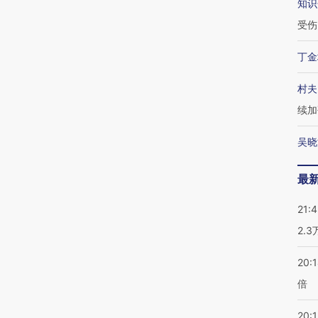
知识
受伤
丁金
村夫
续加
吴晓
最
21:
2.
20:
倍
20:1