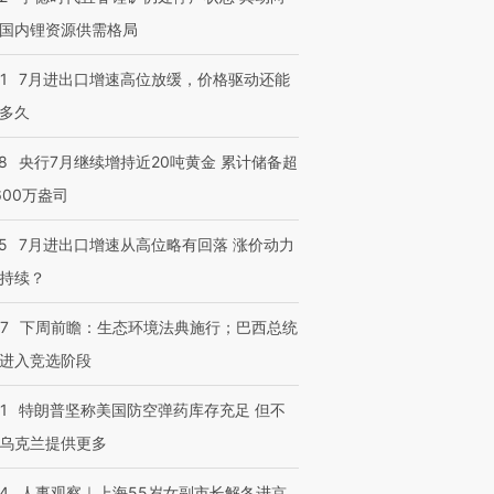
国内锂资源供需格局
1
7月进出口增速高位放缓，价格驱动还能
多久
8
央行7月继续增持近20吨黄金 累计储备超
600万盎司
5
7月进出口增速从高位略有回落 涨价动力
持续？
07
下周前瞻：生态环境法典施行；巴西总统
进入竞选阶段
1
特朗普坚称美国防空弹药库存充足 但不
乌克兰提供更多
24
人事观察｜上海55岁女副市长解冬进京