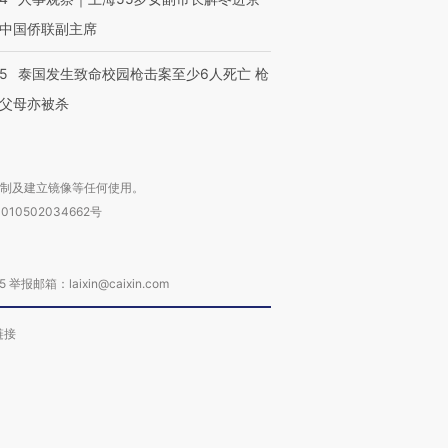
中国侨联副主席
45
泰国发生致命校园枪击案至少6人死亡 枪
父母亦被杀
复制及建立镜像等任何使用。
010502034662号
箱：laixin@caixin.com
链接