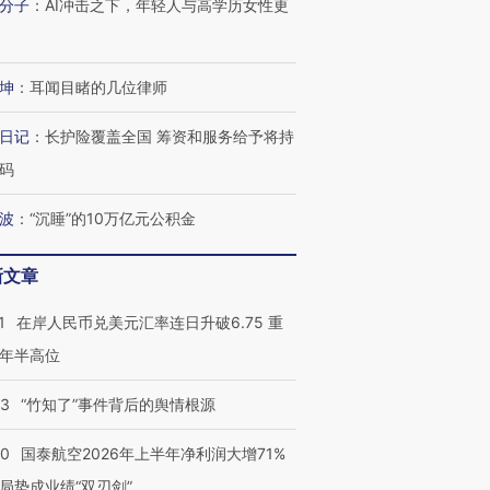
分子
：
AI冲击之下，年轻人与高学历女性更
坤
：
耳闻目睹的几位律师
日记
：
长护险覆盖全国 筹资和服务给予将持
码
波
：
“沉睡”的10万亿元公积金
新文章
1
在岸人民币兑美元汇率连日升破6.75 重
年半高位
13
“竹知了”事件背后的舆情根源
10
国泰航空2026年上半年净利润大增71%
局势成业绩“双刃剑”