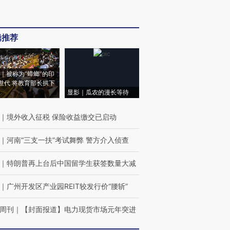
辑推荐
｜被称为“蟑螂”的印
世代 将教育部长拱下
显影｜瓜农的漫长等待
｜
境外收入征税 保险收益缴交已启动
｜
河南“三支一扶”考试舞弊 警方介入侦查
｜
特朗普再上台后中国留学生获签数量大减
｜
广州开发区产业园REIT较发行价“腰斩”
周刊
｜
【封面报道】电力现货市场元年突进