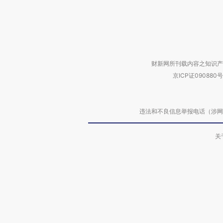
财新网所刊载内容之知识产
京ICP证090880号
违法和不良信息举报电话（涉网络暴力有
关