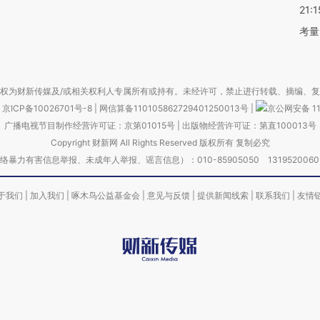
21:1
考量
权为财新传媒及/或相关权利人专属所有或持有。未经许可，禁止进行转载、摘编、
京ICP备10026701号-8
|
网信算备110105862729401250013号
|
京公网安备 11
广播电视节目制作经营许可证：京第01015号
|
出版物经营许可证：第直100013号
Copyright 财新网 All Rights Reserved 版权所有 复制必究
害信息举报、未成年人举报、谣言信息）：010-85905050 13195200605 举报邮
于我们
|
加入我们
|
啄木鸟公益基金会
|
意见与反馈
|
提供新闻线索
|
联系我们
|
友情