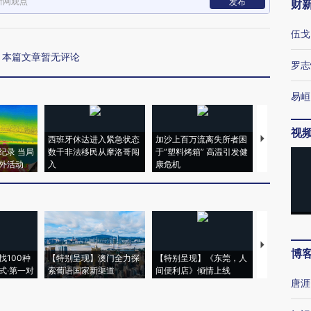
新网观点
发布
财
伍戈
本篇文章暂无评论
罗志
易峘
视
西班牙休达进入紧急状态
加沙上百万流离失所者困
马航飞行员
纪录 当局
数千非法移民从摩洛哥闯
于“塑料烤箱” 高温引发健
粒摇头丸 尿
外活动
入
康危机
毒品
【推广】走
博
找100种
【特别呈现】澳门全力探
【特别呈现】《东莞，人
会，让数智科
式·第一对
索葡语国家新渠道
间便利店》倾情上线
业
唐涯