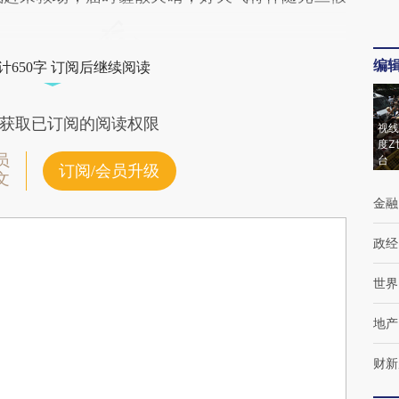
编
计650字 订阅后继续阅读
获取已订阅的阅读权限
视线
度Z
员
台
订阅/会员升级
文
金融
政经
世界
地产
财新