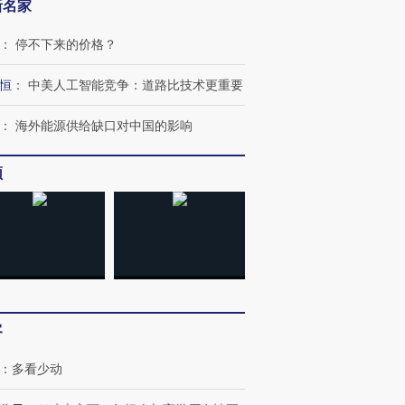
新名家
：
停不下来的价格？
恒
：
中美人工智能竞争：道路比技术更重要
：
海外能源供给缺口对中国的影响
频
跨国走私7万
视线｜HY
检体内含3种
泽连斯基密集出访美英 索
秘鲁纳斯卡观光飞机坠毁
术：是什
要防空导弹“救急”
13人遇难
心“花钱找
进第四届链博
【商旅对话】华住集团
客
技“链”接产
【特别呈现】寻找100种
CFO：不靠规模取胜，华
【特别呈
有意思的生活方式·第三对
住三大增长引擎是什么？
有意思的
：
多看少动