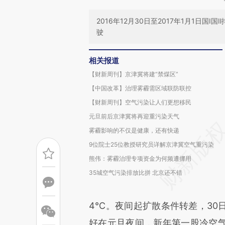
2016年12月30日至2017年1月1日
驶
相关报道
【财新周刊】京津冀将建“禁煤区”
【中国改革】治理雾霾需区域联防联控
【财新周刊】空气污染让人们更想移民
元旦前后京津冀将再迎重污染天气
雾霾影响的不仅是健康，还有快递
9位院士25位教授研究员详解京津冀空气重污染
熊伟：雾霾治理专项资金为何频遭挪用
35城空气污染排放比拼 北京还不错
4℃。夜间起扩散条件转差，30
好在元旦夜间，新年第一股冷空