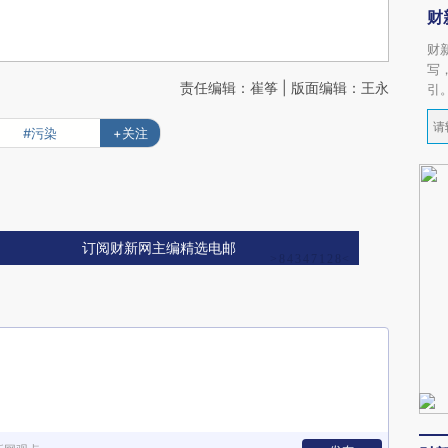
财
财
写
责任编辑：崔筝 | 版面编辑：王永
引
#污染
+关注
订阅财新网主编精选电邮