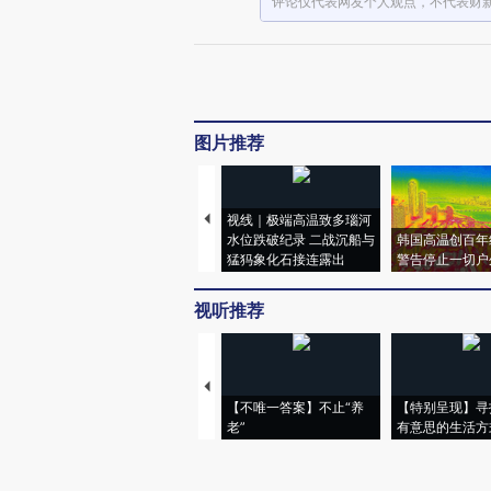
评论仅代表网友个人观点，不代表财
图片推荐
视线｜极端高温致多瑙河
水位跌破纪录 二战沉船与
韩国高温创百年
猛犸象化石接连露出
警告停止一切户
视听推荐
【不唯一答案】不止“养
【特别呈现】寻
老”
有意思的生活方