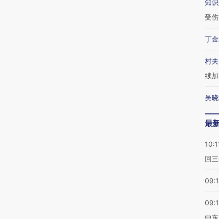
知识
受伤
丁金
村夫
续加
吴晓
最
10:1
回三
09:
09:
中东