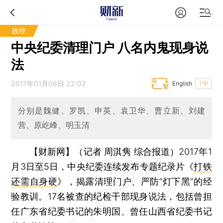
政经
中央纪委清理门户 八名内鬼现身说
法
2017年01月06日 22:02
English
T中
分别是魏健、罗凯、申英、袁卫华、曹立新、刘建
营、原屹峰、明玉清
【财新网】（记者 周淇隽 综合报道）
2017年1
月3日至5日，中央纪委连续发布专题纪录片《
打铁
还需自身硬
》，揭露清理门户、严防“灯下黑”的经
验教训。17名被查的纪检干部现身说法，包括曾担
任广东省纪委书记的朱明国、曾任山西省纪委书记