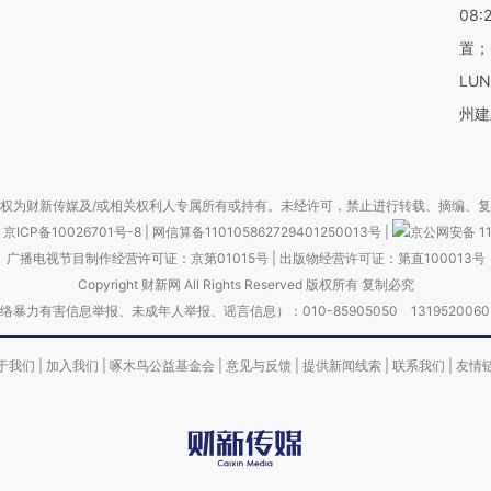
08:
置；
LU
州建
权为财新传媒及/或相关权利人专属所有或持有。未经许可，禁止进行转载、摘编、
京ICP备10026701号-8
|
网信算备110105862729401250013号
|
京公网安备 11
广播电视节目制作经营许可证：京第01015号
|
出版物经营许可证：第直100013号
Copyright 财新网 All Rights Reserved 版权所有 复制必究
害信息举报、未成年人举报、谣言信息）：010-85905050 13195200605 举报邮
于我们
|
加入我们
|
啄木鸟公益基金会
|
意见与反馈
|
提供新闻线索
|
联系我们
|
友情