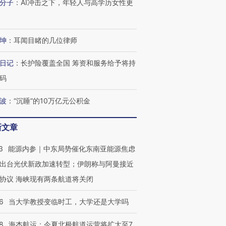
分子
：
AI冲击之下，年轻人与高学历女性更
OX的吸金
马航飞行员跨国走私7万
视线｜被称为“蟑螂”的印
让中产们甘
粒摇头丸 尿检体内含3种
度Z世代 用街头抗争将教
秘鲁纳斯
”？
毒品
育部长拱下台
13人遇难
坤
：
耳闻目睹的几位律师
日记
：
长护险覆盖全国 筹资和服务给予将持
码
进第四届链博
【商旅对话】华住集团
波
：
“沉睡”的10万亿元公积金
技“链”接产
【特别呈现】寻找100种
CFO：不靠规模取胜，华
【特别呈
有意思的生活方式·第三对
住三大增长引擎是什么？
有意思的
新文章
3
能源内参｜中东局势催化东南亚能源焦虑
出台光伏新政加速转型；伊朗称与阿曼接近
协议 海峡现有两条航道将关闭
6
当大学教授变临时工，大学还是大学吗
8
海杰航运：今夏北极航道运营将扩大至7