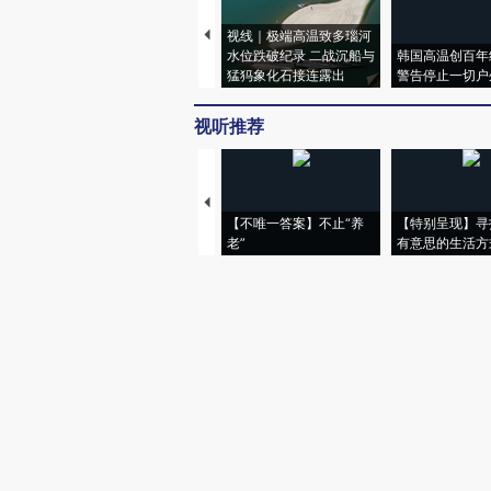
视线｜极端高温致多瑙河
水位跌破纪录 二战沉船与
韩国高温创百年
猛犸象化石接连露出
警告停止一切户
视听推荐
【不唯一答案】不止“养
【特别呈现】寻
老”
有意思的生活方