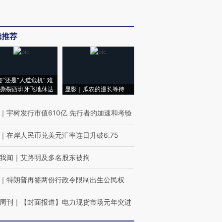
辑推荐
侵”还是“人道危机” 难
撕裂西班牙飞地休达
显影｜瓜农的漫长等待
｜
宇树发行市值610亿 先行者的加速和考验
｜
在岸人民币兑美元汇率连日升破6.75
我闻
｜
艾路明及多名股东被拘
｜
特朗普再签两份行政令限制出生公民权
周刊
｜
【封面报道】电力现货市场元年突进