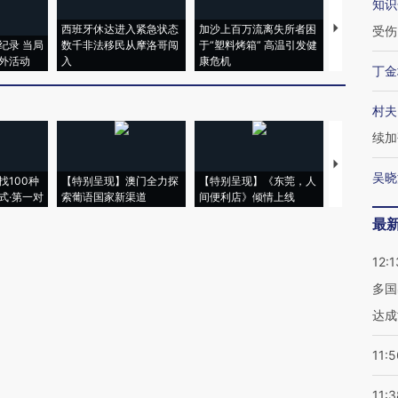
知识
西班牙休达进入紧急状态
加沙上百万流离失所者困
视线｜HYR
受伤
纪录 当局
数千非法移民从摩洛哥闯
于“塑料烤箱” 高温引发健
术：是什么
外活动
入
康危机
心“花钱找虐
丁金
村夫
续加
【推广】走
吴晓
找100种
【特别呈现】澳门全力探
【特别呈现】《东莞，人
会，让数智科
式·第一对
索葡语国家新渠道
间便利店》倾情上线
业
最
12:1
多国
达成
11:5
11:3