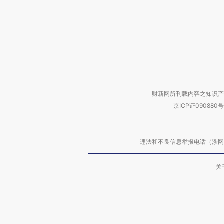
财新网所刊载内容之知识产
京ICP证090880号
违法和不良信息举报电话（涉网络暴力有
关