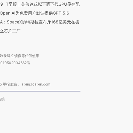
29
T早报｜英伟达或拟下调下代GPU显存配
Open AI为免费用户默认提供GPT-5.6
NA；SpaceX协特斯拉宣布斥168亿美元在德
立芯片工厂
复制及建立镜像等任何使用。
010502034662号
箱：laixin@caixin.com
链接