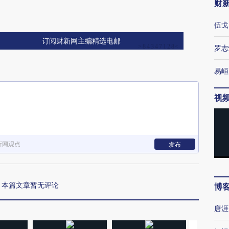
财
伍戈
订阅财新网主编精选电邮
罗志
易峘
视
新网观点
发布
本篇文章暂无评论
博
唐涯