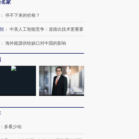
新名家
：
停不下来的价格？
恒
：
中美人工智能竞争：道路比技术更重要
：
海外能源供给缺口对中国的影响
频
客
：
多看少动