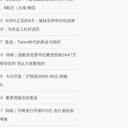
、8航次｜出海·物流
53
439%之后的6天：被硅谷和华尔街追捧
才，为何走入杠杆误区
07
陈龙：Token时代的商业与组织
50
特稿｜国航原党委书记樊澄受贿3847万
审待宣判 否认大多数指控
29
今日开盘：沪指报3896.49点 跌幅
0%
24
蓄势突破后的黄金
51
特稿｜宇树发行市值610亿 先行者的加
考验