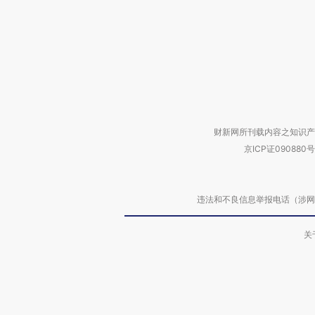
财新网所刊载内容之知识产
京ICP证090880号
违法和不良信息举报电话（涉网络暴力有
关