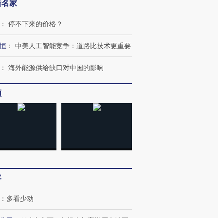
新名家
：
停不下来的价格？
恒
：
中美人工智能竞争：道路比技术更重要
：
海外能源供给缺口对中国的影响
频
客
：
多看少动