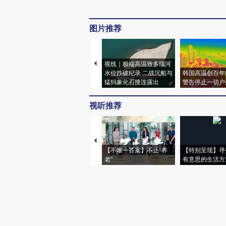
图片推荐
视线｜极端高温致多瑙河
水位跌破纪录 二战沉船与
韩国高温创百年
猛犸象化石接连露出
警告停止一切户
视听推荐
【不唯一答案】不止“养
【特别呈现】寻
老”
有意思的生活方