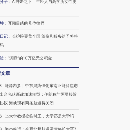
分子
：
AI冲击之下，年轻人与高学历女性更
坤
：
耳闻目睹的几位律师
日记
：
长护险覆盖全国 筹资和服务给予将持
OX的吸金
马航飞行员跨国走私7万
视线｜被称为“蟑螂”的印
让中产们甘
粒摇头丸 尿检体内含3种
度Z世代 用街头抗争将教
秘鲁纳斯
码
”？
毒品
育部长拱下台
13人遇难
波
：
“沉睡”的10万亿元公积金
新文章
进第四届链博
【商旅对话】华住集团
3
能源内参｜中东局势催化东南亚能源焦虑
技“链”接产
【特别呈现】寻找100种
CFO：不靠规模取胜，华
【特别呈
有意思的生活方式·第三对
住三大增长引擎是什么？
有意思的
出台光伏新政加速转型；伊朗称与阿曼接近
协议 海峡现有两条航道将关闭
6
当大学教授变临时工，大学还是大学吗
8
海杰航运：今夏北极航道运营将扩大至7