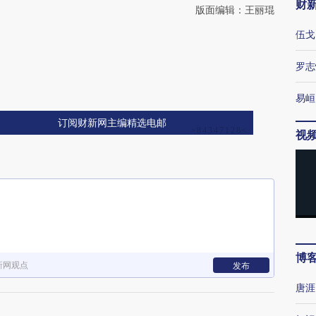
财
版面编辑：王丽琨
伍戈
罗志
易峘
订阅财新网主编精选电邮
视
博
新网观点
发布
唐涯