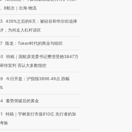
、8航次｜出海·物流
53
439%之后的6天：被硅谷和华尔街追捧
才，为何走入杠杆误区
07
陈龙：Token时代的商业与组织
50
特稿｜国航原党委书记樊澄受贿3847万
审待宣判 否认大多数指控
29
今日开盘：沪指报3896.49点 跌幅
0%
24
蓄势突破后的黄金
51
特稿｜宇树发行市值610亿 先行者的加
考验