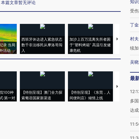
知识
本篇文章暂无评论
受伤
丁金
村夫
西班牙休达进入紧急状态
加沙上百万流离失所者困
视线｜HYR
纪录 当局
数千非法移民从摩洛哥闯
于“塑料烤箱” 高温引发健
术：是什么
续加
外活动
入
康危机
心“花钱找虐
吴晓
最
【推广】走
12:1
找100种
【特别呈现】澳门全力探
【特别呈现】《东莞，人
会，让数智科
式·第一对
索葡语国家新渠道
间便利店》倾情上线
业
多国
达成
11:5
11:3