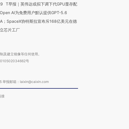
29
T早报｜英伟达或拟下调下代GPU显存配
Open AI为免费用户默认提供GPT-5.6
NA；SpaceX协特斯拉宣布斥168亿美元在德
立芯片工厂
复制及建立镜像等任何使用。
010502034662号
箱：laixin@caixin.com
链接