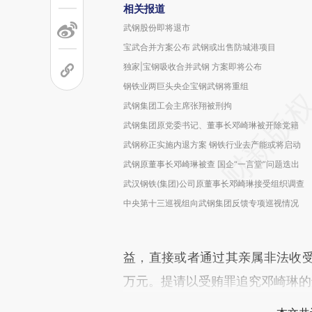
相关报道
武钢股份即将退市
宝武合并方案公布 武钢或出售防城港项目
独家|宝钢吸收合并武钢 方案即将公布
钢铁业两巨头央企宝钢武钢将重组
武钢集团工会主席张翔被刑拘
武钢集团原党委书记、董事长邓崎琳被开除党籍
武钢称正实施内退方案 钢铁行业去产能或将启动
武钢原董事长邓崎琳被查 国企“一言堂”问题迭出
武汉钢铁(集团)公司原董事长邓崎琳接受组织调查
中央第十三巡视组向武钢集团反馈专项巡视情况
益，直接或者通过其亲属非法收受他
万元。提请以受贿罪追究邓崎琳的