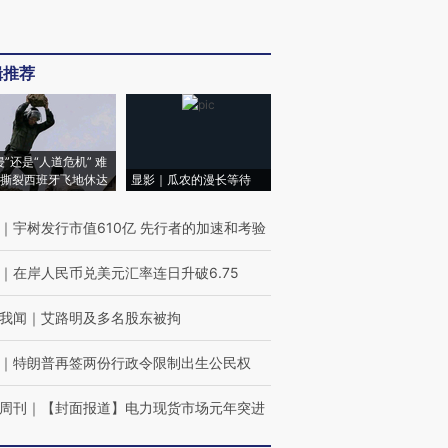
辑推荐
侵”还是“人道危机” 难
撕裂西班牙飞地休达
显影｜瓜农的漫长等待
｜
宇树发行市值610亿 先行者的加速和考验
｜
在岸人民币兑美元汇率连日升破6.75
我闻
｜
艾路明及多名股东被拘
｜
特朗普再签两份行政令限制出生公民权
周刊
｜
【封面报道】电力现货市场元年突进