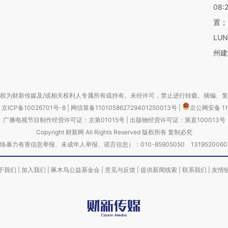
08:
置；
LU
州建
权为财新传媒及/或相关权利人专属所有或持有。未经许可，禁止进行转载、摘编、
京ICP备10026701号-8
|
网信算备110105862729401250013号
|
京公网安备 11
广播电视节目制作经营许可证：京第01015号
|
出版物经营许可证：第直100013号
Copyright 财新网 All Rights Reserved 版权所有 复制必究
害信息举报、未成年人举报、谣言信息）：010-85905050 13195200605 举报邮
于我们
|
加入我们
|
啄木鸟公益基金会
|
意见与反馈
|
提供新闻线索
|
联系我们
|
友情