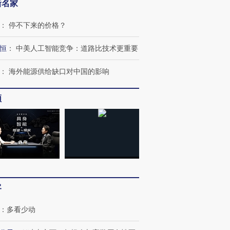
新名家
：
停不下来的价格？
恒
：
中美人工智能竞争：道路比技术更重要
：
海外能源供给缺口对中国的影响
OX的吸金
马航飞行员跨国走私7万
视线｜被称为“蟑螂”的印
让中产们甘
粒摇头丸 尿检体内含3种
度Z世代 用街头抗争将教
秘鲁纳斯
频
”？
毒品
育部长拱下台
13人遇难
进第四届链博
【商旅对话】华住集团
技“链”接产
【特别呈现】寻找100种
CFO：不靠规模取胜，华
【特别呈
有意思的生活方式·第三对
住三大增长引擎是什么？
有意思的
客
：
多看少动