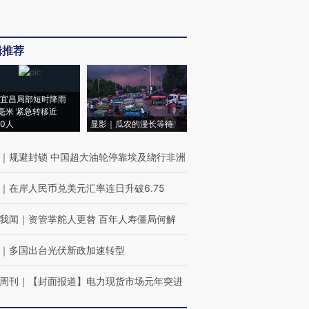
辑推荐
宜昌局部短时降雨
8毫米 紧急转移近
00人
显影｜瓜农的漫长等待
｜
规避封锁 中国超大油轮停靠埃及绕行非洲
｜
在岸人民币兑美元汇率连日升破6.75
我闻
｜
资管掌舵人更替 百年人寿僵局何解
｜
多国出台光伏新政加速转型
周刊
｜
【封面报道】电力现货市场元年突进