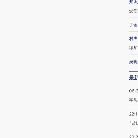
知识
受伤
丁金
村夫
续加
吴晓
最
06:
字头
22:1
与战
20: