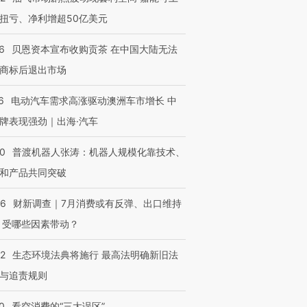
扭亏、净利增超50亿美元
6
贝恩资本宣布收购贡茶 在中国大陆无法
商标后退出市场
6
电动汽车需求高涨驱动澳洲车市增长 中
牌表现强劲｜出海·汽车
00
普渡机器人张涛：机器人规模化靠技术、
和产品共同突破
56
财新调查｜7月消费或有反弹、出口维持
 受哪些因素带动？
42
生态环境法典将施行 最高法明确新旧法
与追责规则
0
看空消费的“三大误区”