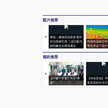
图片推荐
视线｜极端高温致多瑙河
水位跌破纪录 二战沉船与
韩国高温创百年
猛犸象化石接连露出
警告停止一切户
视听推荐
【不唯一答案】不止“养
【特别呈现】寻
老”
有意思的生活方