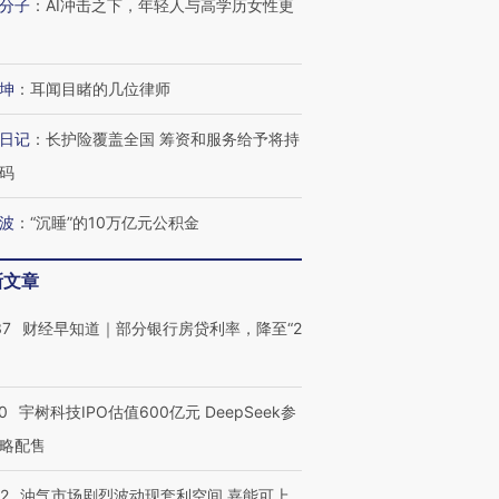
分子
：
AI冲击之下，年轻人与高学历女性更
坤
：
耳闻目睹的几位律师
日记
：
长护险覆盖全国 筹资和服务给予将持
码
波
：
“沉睡”的10万亿元公积金
新文章
37
财经早知道｜部分银行房贷利率，降至“2
0
宇树科技IPO估值600亿元 DeepSeek参
略配售
22
油气市场剧烈波动现套利空间 嘉能可上