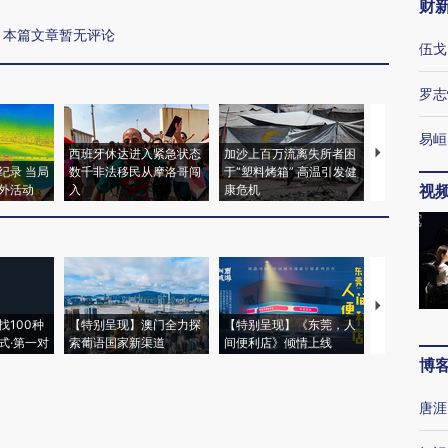
财
本篇文章暂无评论
伍戈
罗志
易峘
西班牙休达进入紧急状态
加沙上百万流离失所者困
视线｜HYR
纪录 当局
数千非法移民从摩洛哥闯
于“塑料烤箱” 高温引发健
术：是什么
视
外活动
入
康危机
心“花钱找虐
【推广】走
找100种
【特别呈现】澳门全力探
【特别呈现】《东莞，人
会，让数智科
式·第一对
索葡语国家新渠道
间便利店》倾情上线
业
博
唐涯