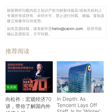
财新网所刊载内容之知识产权为财新传媒及/或相关权利人
专属所有或持有。未经许可，禁止进行转载、摘编、复制及
建立镜像等任何使用。
如有意愿转载，请发邮件至
hello@caixin.com
，获得书面
确认及授权后，方可转载。
推荐阅读
私房课
In Depth: As
向松祚：宏观经济70
Tencent Lays Off
讲，带你了解国内外
Staff, Is Its ‘Winter’