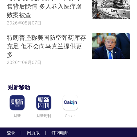
售背后隐情 多人卷入医疗腐
败案被查
2026年08月07日
特朗普坚称美国防空弹药库存
充足 但不会向乌克兰提供更
多
2026年08月07日
财新移动
财新
财新周刊
Caixin
登录
网页版
订阅电邮
|
|