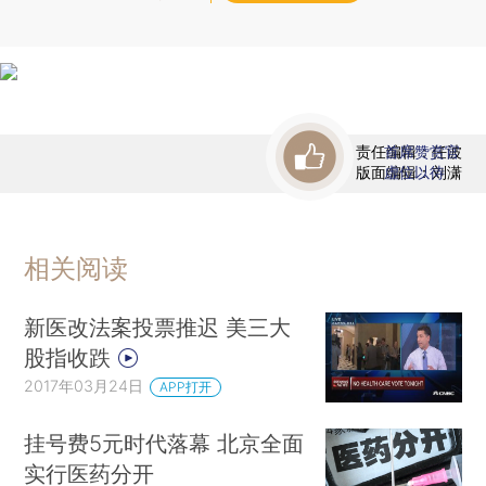
责任编辑：任波
首席赞赏官
版面编辑：刘潇
虚位以待
相关阅读
新医改法案投票推迟 美三大
股指收跌
2017年03月24日
APP打开
挂号费5元时代落幕 北京全面
实行医药分开