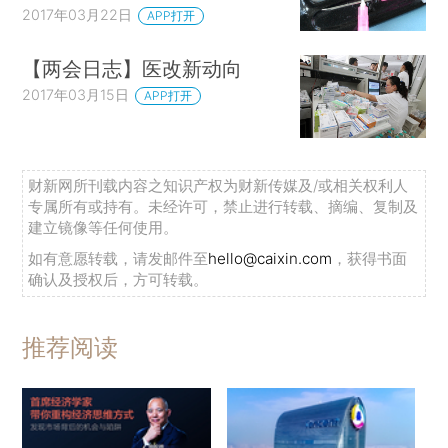
2017年03月22日
APP打开
【两会日志】医改新动向
2017年03月15日
APP打开
财新网所刊载内容之知识产权为财新传媒及/或相关权利人
专属所有或持有。未经许可，禁止进行转载、摘编、复制及
建立镜像等任何使用。
如有意愿转载，请发邮件至
hello@caixin.com
，获得书面
确认及授权后，方可转载。
推荐阅读