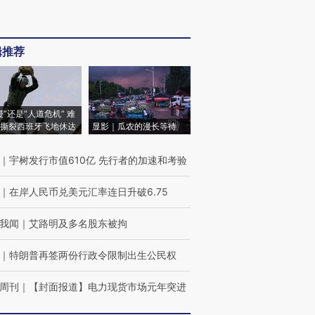
辑推荐
侵”还是“人道危机” 难
撕裂西班牙飞地休达
显影｜瓜农的漫长等待
｜
宇树发行市值610亿 先行者的加速和考验
｜
在岸人民币兑美元汇率连日升破6.75
我闻
｜
艾路明及多名股东被拘
｜
特朗普再签两份行政令限制出生公民权
周刊
｜
【封面报道】电力现货市场元年突进