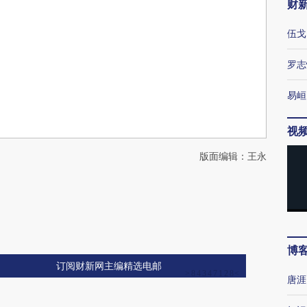
财
伍戈
罗志
易峘
视
版面编辑：王永
博
订阅财新网主编精选电邮
唐涯