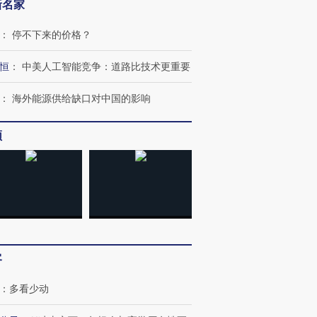
新名家
：
停不下来的价格？
恒
：
中美人工智能竞争：道路比技术更重要
：
海外能源供给缺口对中国的影响
频
客
：
多看少动