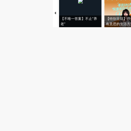
【不唯一答案】不止“养
【特别呈现】寻
老”
有意思的生活方