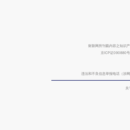
财新网所刊载内容之知识产
京ICP证090880号
违法和不良信息举报电话（涉网络暴力有
关