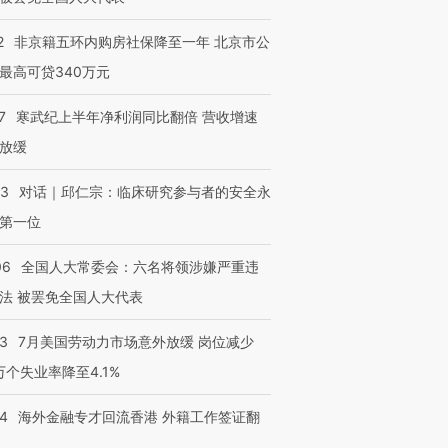
2
非京籍五环内购房社保降至一年 北京市公
进第四届链博
【商旅对话】华住集团
技“链”接产
【特别呈现】寻找100种
CFO：不靠规模取胜，华
【特别呈
最高可贷340万元
有意思的生活方式·第三对
住三大增长引擎是什么？
有意思的
7
寒武纪上半年净利润同比翻倍 营收增速
放缓
53
对话｜邱仁宗：临床研究参与者的安全永
第一位
06
全国人大常委会：六名将领涉嫌严重违
法 被罢免全国人大代表
43
7月美国劳动力市场意外放缓 岗位减少
3万个失业率降至4.1%
14
海外金融专才回流香港 外籍工作签证翻