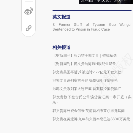
英文报道
3 Former Staff of Tycoon Guo Wengui
Sentenced to Prison in Fraud Case
相关报道
【财新周刊】权力猎手郭文贵｜特稿精选
【财新周刊】郭文贵与海通H股配售疑云
郭文贵美国再遭诉 被追讨2.72亿元工程欠款
涉郭文贵系列案首开庭 骗贷骗汇详情曝光
涉郭文贵系列案大连开庭 首案指控骗贷骗汇
郭文贵旗下盘古氏公司骗贷骗汇案一审开庭（实
录）
郭文贵海外资金何来 英前首相布莱尔涉身其间
郭文贵在美遭诉 九年前欠债本息已达8800万美元