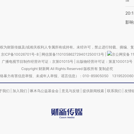
20:1
影响
权为财新传媒及/或相关权利人专属所有或持有。未经许可，禁止进行转载、摘编、
京ICP备10026701号-8
|
网信算备110105862729401250013号
|
京公网安备 11
广播电视节目制作经营许可证：京第01015号
|
出版物经营许可证：第直100013号
Copyright 财新网 All Rights Reserved 版权所有 复制必究
害信息举报、未成年人举报、谣言信息）：010-85905050 13195200605 举报邮
于我们
|
加入我们
|
啄木鸟公益基金会
|
意见与反馈
|
提供新闻线索
|
联系我们
|
友情