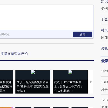
知识
受伤
丁金
村夫
新网观点
发布
续加
吴晓
本篇文章暂无评论
最
14:
13:
致多瑙河
加沙上百万流离失所者困
视线｜HYROX的吸金
马航飞行员
二战沉船与
于“塑料烤箱” 高温引发健
术：是什么让中产们甘
粒摇头丸 尿
分事
露出
康危机
心“花钱找虐”？
毒品
12:
涉罪