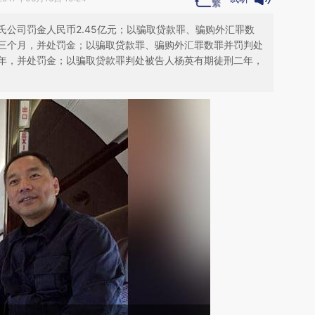
公司罚金人民币2.45亿元；以骗取贷款罪、骗购外汇罪数
三个月，并处罚金；以骗取贷款罪、骗购外汇罪数罪并罚判处
年，并处罚金；以骗取贷款罪判处被告人杨英有期徒刑二年，