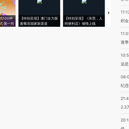
11:1
【推广】走
找100种
【特别呈现】澳门全力探
【特别呈现】《东莞，人
会，让数智科
积金
式·第一对
索葡语国家新渠道
间便利店》倾情上线
业
11:0
逐季
10:
远是
08:
纪违
21:
2.
20:
倍