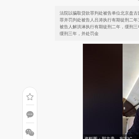
法院以骗取贷款罪判处被告单位北京盘古氏
罪并罚判处被告人吕涛执行有期徒刑二年
被告人解洪淋执行有期徒刑二年，缓刑三
缓刑三年，并处罚金
资料图：郭文贵。东方IC