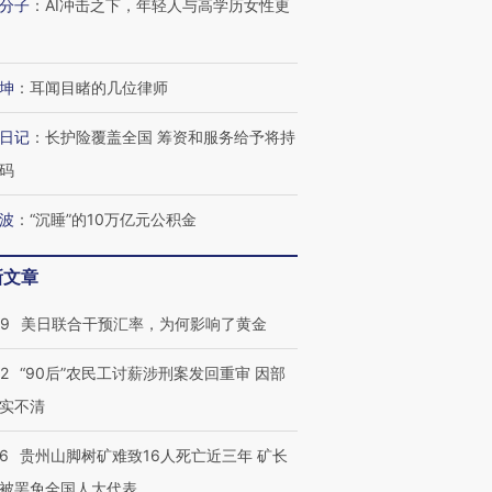
分子
：
AI冲击之下，年轻人与高学历女性更
坤
：
耳闻目睹的几位律师
日记
：
长护险覆盖全国 筹资和服务给予将持
码
波
：
“沉睡”的10万亿元公积金
新文章
09
美日联合干预汇率，为何影响了黄金
32
“90后”农民工讨薪涉刑案发回重审 因部
跨国走私7万
视线｜被称为“蟑螂”的印
视线｜“入侵”还是“人道危
检体内含3种
度Z世代 用街头抗争将教
机”？难民潮撕裂西班牙
秘鲁纳斯
实不清
育部长拱下台
飞地休达
13人遇难
36
贵州山脚树矿难致16人死亡近三年 矿长
被罢免全国人大代表