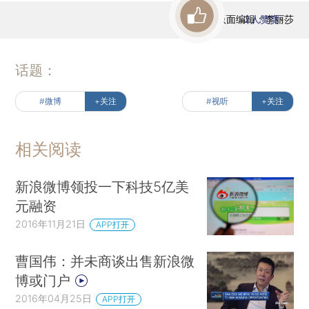
版面编辑：李丽莎
2
人赞赏
话题：
#微博
+关注
#视听
+关注
相关阅读
新浪微博领投一下科技5亿美
元融资
2016年11月21日
APP打开
曹国伟：并未商谈出售新浪微
博或门户
2016年04月25日
APP打开