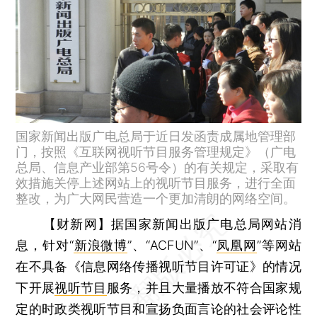
国家新闻出版广电总局于近日发函责成属地管理部
门，按照《互联网视听节目服务管理规定》（广电
总局、信息产业部第56号令）的有关规定，采取有
效措施关停上述网站上的视听节目服务，进行全面
整改，为广大网民营造一个更加清朗的网络空间。
【财新网】
据国家新闻出版广电总局网站消
息，针对“
新浪微博
”、“ACFUN”、“
凤凰网
”等网站
在不具备《信息网络传播视听节目许可证》的情况
下开展
视听节目
服务，并且大量播放不符合国家规
定的时政类视听节目和宣扬负面言论的社会评论性