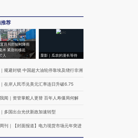
辑推荐
宜昌局部短时降雨
8毫米 紧急转移近
00人
显影｜瓜农的漫长等待
｜
规避封锁 中国超大油轮停靠埃及绕行非洲
｜
在岸人民币兑美元汇率连日升破6.75
我闻
｜
资管掌舵人更替 百年人寿僵局何解
｜
多国出台光伏新政加速转型
周刊
｜
【封面报道】电力现货市场元年突进