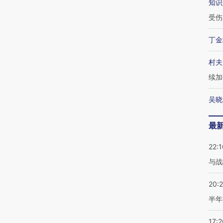
知识
受伤
丁金
村夫
续加
吴晓
最
22:1
与战
20:
半年
17:2