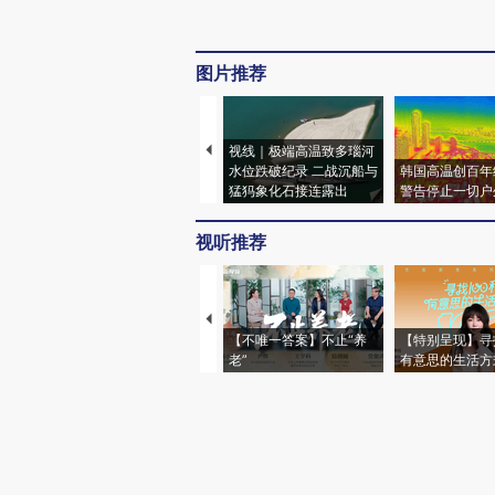
图片推荐
视线｜极端高温致多瑙河
水位跌破纪录 二战沉船与
韩国高温创百年
猛犸象化石接连露出
警告停止一切户
视听推荐
【不唯一答案】不止“养
【特别呈现】寻
老”
有意思的生活方