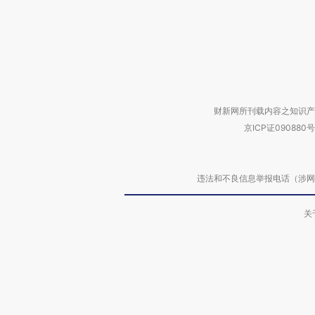
财新网所刊载内容之知识产
京ICP证090880号
违法和不良信息举报电话（涉网络暴力有
关