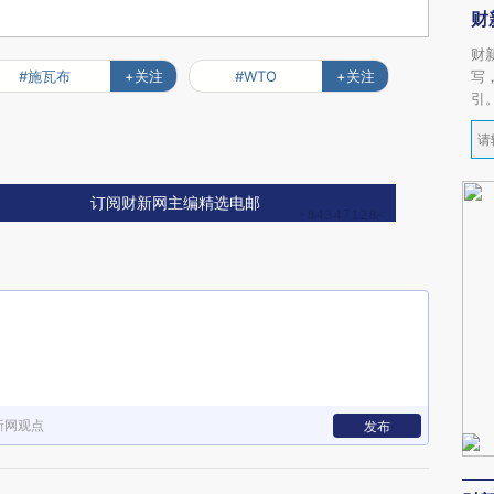
财
财
#施瓦布
+关注
#WTO
+关注
写
引
订阅财新网主编精选电邮
新网观点
发布