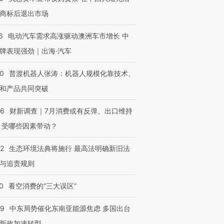
商标后退出市场
6
电动汽车需求高涨驱动澳洲车市增长 中
牌表现强劲｜出海·汽车
00
普渡机器人张涛：机器人规模化靠技术、
和产品共同突破
56
财新调查｜7月消费或有反弹、出口维持
 受哪些因素带动？
42
生态环境法典将施行 最高法明确新旧法
与追责规则
0
看空消费的“三大误区”
59
中东局势催化东南亚能源焦虑 多国出台
新政加速转型