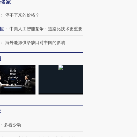
新名家
：
停不下来的价格？
恒
：
中美人工智能竞争：道路比技术更重要
OX的吸金
马航飞行员跨国走私7万
视线｜被称为“蟑螂”的印
：
海外能源供给缺口对中国的影响
让中产们甘
粒摇头丸 尿检体内含3种
度Z世代 用街头抗争将教
秘鲁纳斯
”？
毒品
育部长拱下台
13人遇难
频
进第四届链博
【商旅对话】华住集团
技“链”接产
【特别呈现】寻找100种
CFO：不靠规模取胜，华
【特别呈
有意思的生活方式·第三对
住三大增长引擎是什么？
有意思的
客
：
多看少动