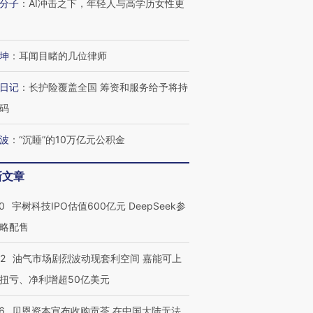
分子
：
AI冲击之下，年轻人与高学历女性更
坤
：
耳闻目睹的几位律师
日记
：
长护险覆盖全国 筹资和服务给予将持
码
波
：
“沉睡”的10万亿元公积金
新文章
0
宇树科技IPO估值600亿元 DeepSeek参
略配售
22
油气市场剧烈波动现套利空间 嘉能可上
扭亏、净利增超50亿美元
6
贝恩资本宣布收购贡茶 在中国大陆无法