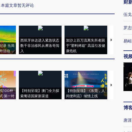
财
本篇文章暂无评论
伍戈
罗志
西班牙休达进入紧急状态
加沙上百万流离失所者困
视线｜HYR
易峘
纪录 当局
数千非法移民从摩洛哥闯
于“塑料烤箱” 高温引发健
术：是什么
外活动
入
康危机
心“花钱找虐
视
【推广】走
找100种
【特别呈现】澳门全力探
【特别呈现】《东莞，人
会，让数智科
式·第一对
索葡语国家新渠道
间便利店》倾情上线
业
博
唐涯