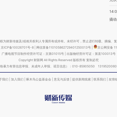
14:
撬动
权为财新传媒及/或相关权利人专属所有或持有。未经许可，禁止进行转载、摘编、
京ICP备10026701号-8
|
网信算备110105862729401250013号
|
京公网安备 11
广播电视节目制作经营许可证：京第01015号
|
出版物经营许可证：第直100013号
Copyright 财新网 All Rights Reserved 版权所有 复制必究
害信息举报、未成年人举报、谣言信息）：010-85905050 13195200605 举报邮
于我们
|
加入我们
|
啄木鸟公益基金会
|
意见与反馈
|
提供新闻线索
|
联系我们
|
友情