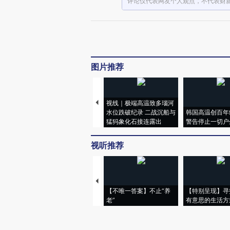
评论仅代表网友个人观点，不代表财
图片推荐
视线｜极端高温致多瑙河
水位跌破纪录 二战沉船与
韩国高温创百年
猛犸象化石接连露出
警告停止一切户
视听推荐
【不唯一答案】不止“养
【特别呈现】寻
老”
有意思的生活方