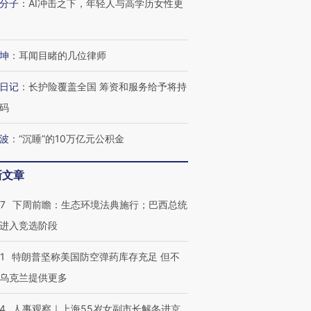
分子
：
AI冲击之下，年轻人与高学历女性更
坤
：
耳闻目睹的几位律师
日记
：
长护险覆盖全国 筹资和服务给予将持
码
波
：
“沉睡”的10万亿元公积金
新文章
07
下周前瞻：生态环境法典施行；巴西总统
进入竞选阶段
1
特朗普坚称美国防空弹药库存充足 但不
乌克兰提供更多
24
人事观察｜上海55岁女副市长解冬进京