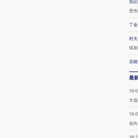
知识
受伤
丁金
村夫
续加
吴晓
最
19:
大选
19:0
会向
18: