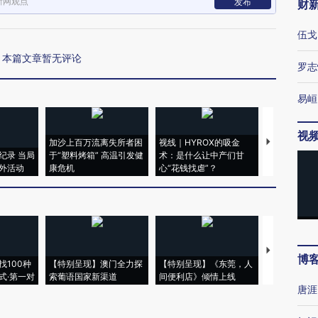
新网观点
发布
财
伍戈
本篇文章暂无评论
罗志
易峘
视
加沙上百万流离失所者困
视线｜HYROX的吸金
马航飞行员
纪录 当局
于“塑料烤箱” 高温引发健
术：是什么让中产们甘
粒摇头丸 尿
外活动
康危机
心“花钱找虐”？
毒品
【推广】走
博
找100种
【特别呈现】澳门全力探
【特别呈现】《东莞，人
会，让数智科
式·第一对
索葡语国家新渠道
间便利店》倾情上线
业
唐涯