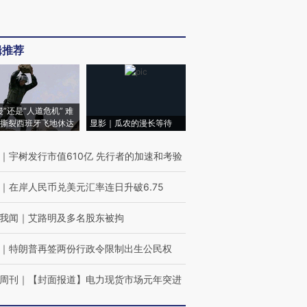
辑推荐
侵”还是“人道危机” 难
撕裂西班牙飞地休达
显影｜瓜农的漫长等待
｜
宇树发行市值610亿 先行者的加速和考验
｜
在岸人民币兑美元汇率连日升破6.75
我闻
｜
艾路明及多名股东被拘
｜
特朗普再签两份行政令限制出生公民权
周刊
｜
【封面报道】电力现货市场元年突进