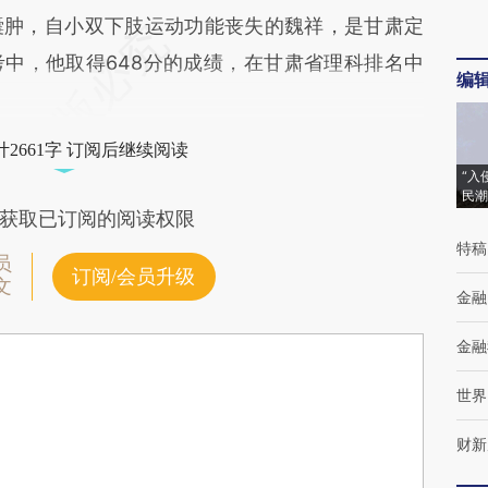
肿，自小双下肢运动功能丧失的魏祥，是甘肃定
中，他取得648分的成绩，在甘肃省理科排名中
编
2661字 订阅后继续阅读
“入
民潮
获取已订阅的阅读权限
特稿
员
订阅/会员升级
文
金融
金融
世界
财新