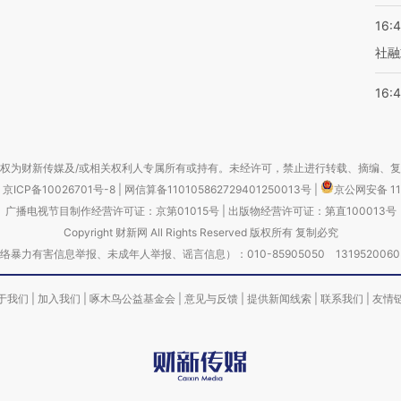
16:
社融
16:
权为财新传媒及/或相关权利人专属所有或持有。未经许可，禁止进行转载、摘编、
京ICP备10026701号-8
|
网信算备110105862729401250013号
|
京公网安备 11
广播电视节目制作经营许可证：京第01015号
|
出版物经营许可证：第直100013号
Copyright 财新网 All Rights Reserved 版权所有 复制必究
害信息举报、未成年人举报、谣言信息）：010-85905050 13195200605 举报邮
于我们
|
加入我们
|
啄木鸟公益基金会
|
意见与反馈
|
提供新闻线索
|
联系我们
|
友情