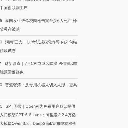
中国侨联副主席
45
泰国发生致命校园枪击案至少6人死亡 枪
父母亦被杀
40
河南“三支一扶”考试规模化作弊 内外勾结
获取试卷
4
财新调查｜7月CPI或继续降温 PPI同比增
触顶回落迹象
00
普渡张涛：从专用机器人切入人形，更具
55
GPT周报｜OpenAI为免费用户默认提供
入门模型GPT-5.6 Luna；阿里发布2.4万亿
大模型Qwen3.8；DeepSeek宣布即将涨价