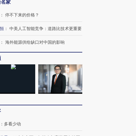
新名家
：
停不下来的价格？
恒
：
中美人工智能竞争：道路比技术更重要
：
海外能源供给缺口对中国的影响
频
跨国走私7万
视线｜被称为“蟑螂”的印
视线｜“入侵”还是“人道危
检体内含3种
度Z世代 用街头抗争将教
机”？难民潮撕裂西班牙
秘鲁纳斯
育部长拱下台
飞地休达
13人遇难
进第四届链博
【商旅对话】华住集团
客
技“链”接产
【特别呈现】寻找100种
CFO：不靠规模取胜，华
【特别呈
有意思的生活方式·第三对
住三大增长引擎是什么？
有意思的
：
多看少动