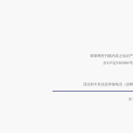
财新网所刊载内容之知识产
京ICP证090880号
违法和不良信息举报电话（涉网络暴力有
关