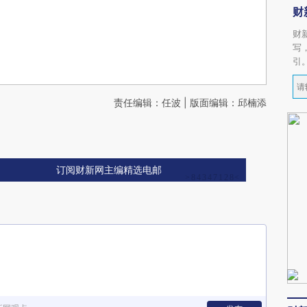
财
财
写
引
责任编辑：任波 | 版面编辑：邱楠添
订阅财新网主编精选电邮