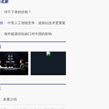
新名家
：
停不下来的价格？
恒
：
中美人工智能竞争：道路比技术更重要
：
海外能源供给缺口对中国的影响
频
OX的吸金
马航飞行员跨国走私7万
视线｜被称为“蟑螂”的印
让中产们甘
粒摇头丸 尿检体内含3种
度Z世代 用街头抗争将教
秘鲁纳斯
”？
毒品
育部长拱下台
13人遇难
客
：
多看少动
进第四届链博
【商旅对话】华住集团