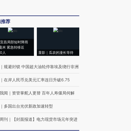
辑推荐
宜昌局部短时降雨
8毫米 紧急转移近
00人
显影｜瓜农的漫长等待
｜
规避封锁 中国超大油轮停靠埃及绕行非洲
｜
在岸人民币兑美元汇率连日升破6.75
我闻
｜
资管掌舵人更替 百年人寿僵局何解
｜
多国出台光伏新政加速转型
周刊
｜
【封面报道】电力现货市场元年突进