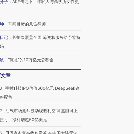
分子
：
AI冲击之下，年轻人与高学历女性更
技“链”接产
【特别呈现】寻找100种
CFO：不靠规模取胜，华
【特别呈
有意思的生活方式·第三对
住三大增长引擎是什么？
有意思的
坤
：
耳闻目睹的几位律师
日记
：
长护险覆盖全国 筹资和服务给予将持
码
波
：
“沉睡”的10万亿元公积金
新文章
0
宇树科技IPO估值600亿元 DeepSeek参
略配售
22
油气市场剧烈波动现套利空间 嘉能可上
扭亏、净利增超50亿美元
6
贝恩资本宣布收购贡茶 在中国大陆无法