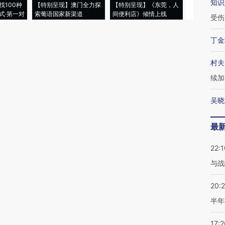
知识
找100种
【特别呈现】澳门全力探
【特别呈现】《东莞，人
会，让数智科
式·第一对
索葡语国家新渠道
间便利店》倾情上线
业
受伤
丁金
村夫
续加
吴晓
最
22:1
与战
20:
半年
17:2