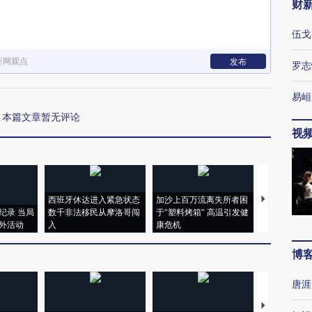
财
伍戈
新网观点
发布
罗志
易峘
本篇文章暂无评论
视
西班牙休达进入紧急状态
加沙上百万流离失所者困
视线｜HYR
纪录 当局
数千非法移民从摩洛哥闯
于“塑料烤箱” 高温引发健
术：是什么
外活动
入
康危机
心“花钱找虐
博
唐涯
【推广】走