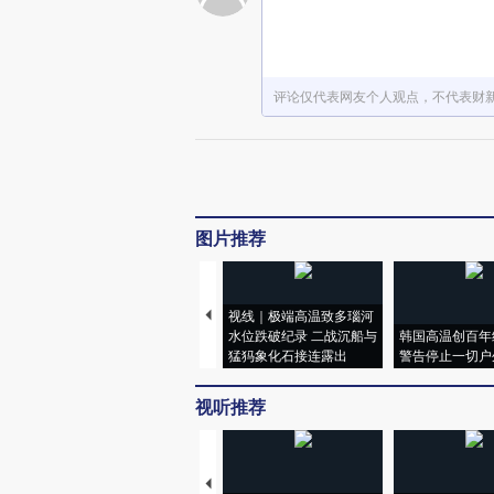
评论仅代表网友个人观点，不代表财
图片推荐
视线｜极端高温致多瑙河
水位跌破纪录 二战沉船与
韩国高温创百年
猛犸象化石接连露出
警告停止一切户
视听推荐