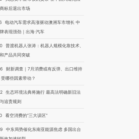
商标后退出市场
6
电动汽车需求高涨驱动澳洲车市增长 中
牌表现强劲｜出海·汽车
00
普渡机器人张涛：机器人规模化靠技术、
和产品共同突破
56
财新调查｜7月消费或有反弹、出口维持
 受哪些因素带动？
42
生态环境法典将施行 最高法明确新旧法
与追责规则
0
看空消费的“三大误区”
59
中东局势催化东南亚能源焦虑 多国出台
新政加速转型