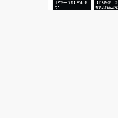
【不唯一答案】不止“养
【特别呈现】寻
老”
有意思的生活方