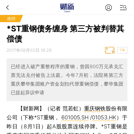
政经
*ST重钢债务缠身 第三方被判替其
偿债
2017年08月02日 18:29
T中
已经进入破产重整程序的重钢，曾因800万元承兑汇
票无法兑付被告上法庭。今年7月初，法院将第三方
重庆攀华集团账户资金划扣代替重钢偿债，攀华集团
已提起异议申请
【财新网】（记者 范若虹）
重庆钢铁
股份有限
公司（下称*ST重钢，
601005.SH
/
01053.HK
）于
昨日（8月1日）起A股股票连续停牌。*ST重钢是