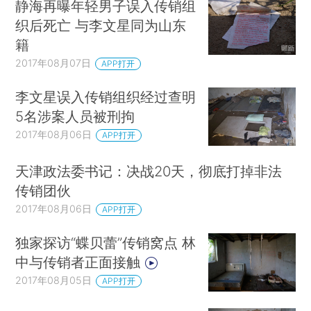
静海再曝年轻男子误入传销组
织后死亡 与李文星同为山东
籍
2017年08月07日
APP打开
李文星误入传销组织经过查明
5名涉案人员被刑拘
2017年08月06日
APP打开
天津政法委书记：决战20天，彻底打掉非法
传销团伙
2017年08月06日
APP打开
独家探访“蝶贝蕾”传销窝点 林
中与传销者正面接触
2017年08月05日
APP打开