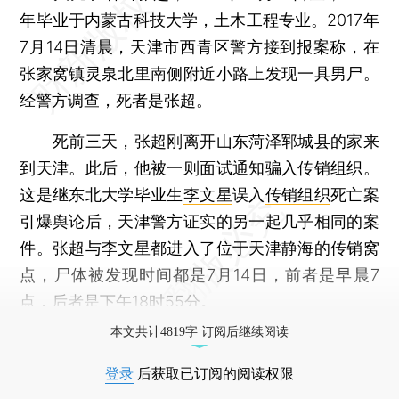
年毕业于内蒙古科技大学，土木工程专业。2017年
7月14日清晨，天津市西青区警方接到报案称，在
张家窝镇灵泉北里南侧附近小路上发现一具男尸。
经警方调查，死者是张超。
死前三天，张超刚离开山东菏泽郓城县的家来
到天津。此后，他被一则面试通知骗入传销组织。
这是继东北大学毕业生
李文星
误入
传销组织
死亡案
引爆舆论后，天津警方证实的另一起几乎相同的案
件。张超与李文星都进入了位于天津静海的传销窝
点，尸体被发现时间都是7月14日，前者是早晨7
点，后者是下午18时55分。
本文共计4819字 订阅后继续阅读
登录
后获取已订阅的阅读权限