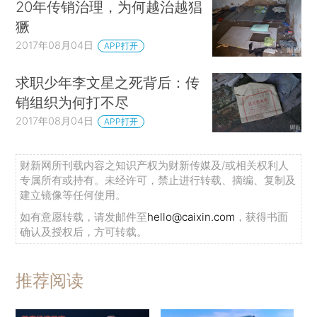
20年传销治理，为何越治越猖
獗
2017年08月04日
APP打开
求职少年李文星之死背后：传
销组织为何打不尽
2017年08月04日
APP打开
财新网所刊载内容之知识产权为财新传媒及/或相关权利人
专属所有或持有。未经许可，禁止进行转载、摘编、复制及
建立镜像等任何使用。
如有意愿转载，请发邮件至
hello@caixin.com
，获得书面
确认及授权后，方可转载。
推荐阅读