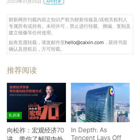
2003年01月05日
APP打开
财新网所刊载内容之知识产权为财新传媒及/或相关权利人
专属所有或持有。未经许可，禁止进行转载、摘编、复制及
建立镜像等任何使用。
如有意愿转载，请发邮件至
hello@caixin.com
，获得书面
确认及授权后，方可转载。
推荐阅读
私房课
In Depth: As
向松祚：宏观经济70
Tencent Lays Off
讲，带你了解国内外