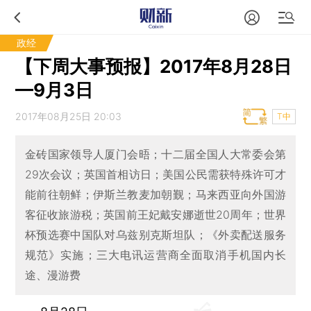
政经
【下周大事预报】2017年8月28日
—9月3日
2017年08月25日 20:03
T中
金砖国家领导人厦门会晤；十二届全国人大常委会第
29次会议；英国首相访日；美国公民需获特殊许可才
能前往朝鲜；伊斯兰教麦加朝觐；马来西亚向外国游
客征收旅游税；英国前王妃戴安娜逝世20周年；世界
杯预选赛中国队对乌兹别克斯坦队；《外卖配送服务
规范》实施；三大电讯运营商全面取消手机国内长
途、漫游费