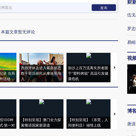
财
新网观点
发布
伍戈
罗志
本篇文章暂无评论
易峘
视
西班牙休达进入紧急状态
加沙上百万流离失所者困
视线｜HYR
纪录 当局
数千非法移民从摩洛哥闯
于“塑料烤箱” 高温引发健
术：是什么
外活动
入
康危机
心“花钱找虐
博
【推广】走
找100种
【特别呈现】澳门全力探
【特别呈现】《东莞，人
会，让数智科
唐涯
式·第一对
索葡语国家新渠道
间便利店》倾情上线
业