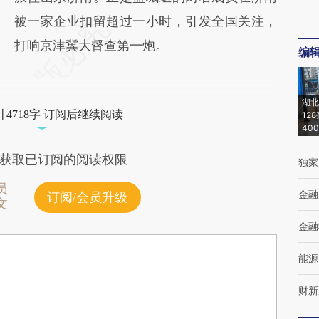
被一家企业扣留超过一小时，引发全国关注，
打响京津冀大督查第一炮。
编
湖北
4718字 订阅后继续阅读
12
40
获取已订阅的阅读权限
独家
员
金融
订阅/会员升级
文
金融
能源
财新