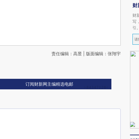
财
财
写
引
责任编辑：高昱 | 版面编辑：张翔宇
订阅财新网主编精选电邮