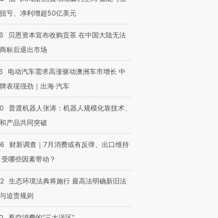
扭亏、净利增超50亿美元
6
贝恩资本宣布收购贡茶 在中国大陆无法
商标后退出市场
6
电动汽车需求高涨驱动澳洲车市增长 中
牌表现强劲｜出海·汽车
00
普渡机器人张涛：机器人规模化靠技术、
和产品共同突破
56
财新调查｜7月消费或有反弹、出口维持
 受哪些因素带动？
42
生态环境法典将施行 最高法明确新旧法
与追责规则
0
看空消费的“三大误区”