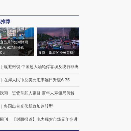
辑推荐
宜昌局部短时降雨
8毫米 紧急转移近
00人
显影｜瓜农的漫长等待
｜
规避封锁 中国超大油轮停靠埃及绕行非洲
｜
在岸人民币兑美元汇率连日升破6.75
我闻
｜
资管掌舵人更替 百年人寿僵局何解
｜
多国出台光伏新政加速转型
周刊
｜
【封面报道】电力现货市场元年突进