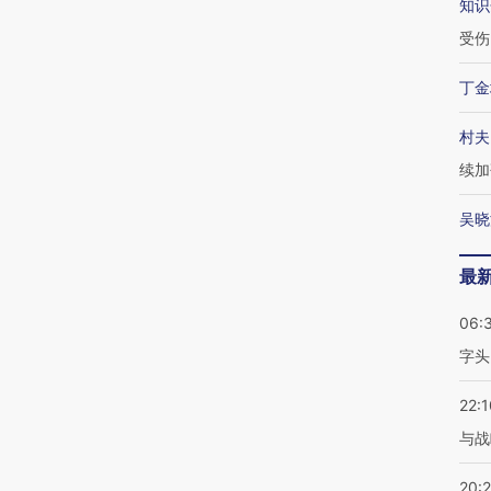
知识
受伤
丁金
村夫
续加
吴晓
最
06:
字头
22:1
与战
20: