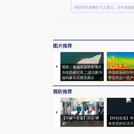
评论仅代表网友个人观点，不代表财
图片推荐
视线｜极端高温致多瑙河
水位跌破纪录 二战沉船与
韩国高温创百年
猛犸象化石接连露出
警告停止一切户
视听推荐
【不唯一答案】不止“养
【特别呈现】寻
老”
有意思的生活方