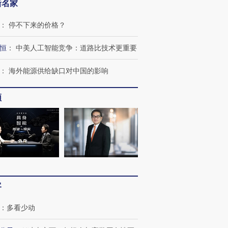
新名家
：
停不下来的价格？
恒
：
中美人工智能竞争：道路比技术更重要
：
海外能源供给缺口对中国的影响
频
OX的吸金
马航飞行员跨国走私7万
视线｜被称为“蟑螂”的印
让中产们甘
粒摇头丸 尿检体内含3种
度Z世代 用街头抗争将教
秘鲁纳斯
”？
毒品
育部长拱下台
13人遇难
客
进第四届链博
【商旅对话】华住集团
技“链”接产
【特别呈现】寻找100种
CFO：不靠规模取胜，华
【特别呈
：
多看少动
有意思的生活方式·第三对
住三大增长引擎是什么？
有意思的