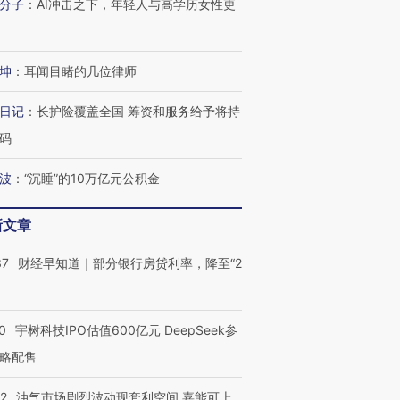
分子
：
AI冲击之下，年轻人与高学历女性更
坤
：
耳闻目睹的几位律师
日记
：
长护险覆盖全国 筹资和服务给予将持
码
波
：
“沉睡”的10万亿元公积金
新文章
37
财经早知道｜部分银行房贷利率，降至“2
0
宇树科技IPO估值600亿元 DeepSeek参
略配售
22
油气市场剧烈波动现套利空间 嘉能可上