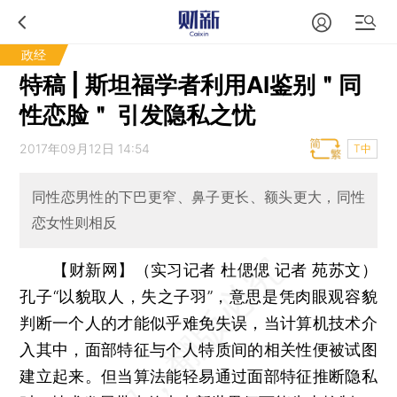
政经
特稿 | 斯坦福学者利用AI鉴别＂同
性恋脸＂ 引发隐私之忧
2017年09月12日 14:54
T中
同性恋男性的下巴更窄、鼻子更长、额头更大，同性
恋女性则相反
【财新网】（实习记者 杜偲偲 记者 苑苏文）
孔子“以貌取人，失之子羽”，意思是凭肉眼观容貌
判断一个人的才能似乎难免失误，当计算机技术介
入其中，面部特征与个人特质间的相关性便被试图
建立起来。但当算法能轻易通过面部特征推断隐私