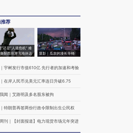
辑推荐
侵”还是“人道危机” 难
撕裂西班牙飞地休达
显影｜瓜农的漫长等待
｜
宇树发行市值610亿 先行者的加速和考验
｜
在岸人民币兑美元汇率连日升破6.75
我闻
｜
艾路明及多名股东被拘
｜
特朗普再签两份行政令限制出生公民权
周刊
｜
【封面报道】电力现货市场元年突进