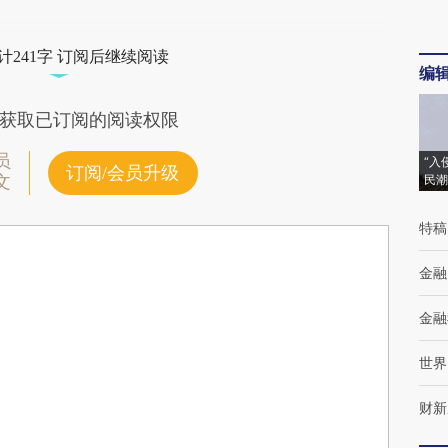
计241字 订阅后继续阅读
编
获取已订阅的阅读权限
员
“入
订阅/会员升级
文
民潮
特稿
金融
金融
世界
财新