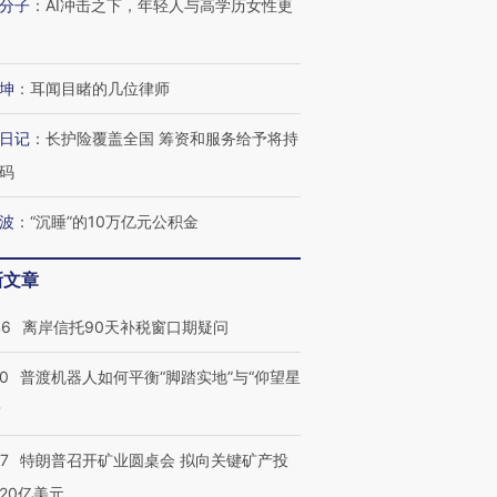
分子
：
AI冲击之下，年轻人与高学历女性更
坤
：
耳闻目睹的几位律师
日记
：
长护险覆盖全国 筹资和服务给予将持
码
波
：
“沉睡”的10万亿元公积金
新文章
46
离岸信托90天补税窗口期疑问
00
普渡机器人如何平衡“脚踏实地”与“仰望星
？
57
特朗普召开矿业圆桌会 拟向关键矿产投
20亿美元