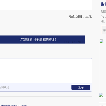
财
财
版面编辑：王永
写
引
订阅财新网主编精选电邮
新网观点
发布