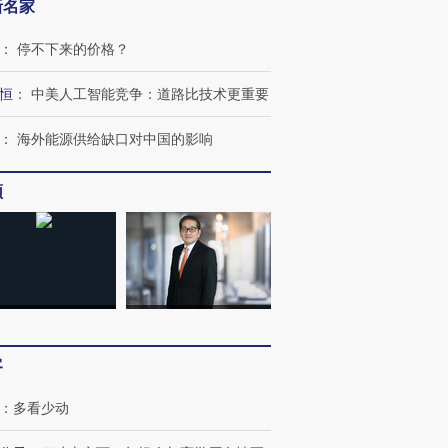
新名家
：
停不下来的价格？
恒
：
中美人工智能竞争：道路比技术更重要
跨国走私7万
视线｜被称为“蟑螂”的印
视线｜“入侵”还是“人道危
检体内含3种
：
海外能源供给缺口对中国的影响
度Z世代 用街头抗争将教
机”？难民潮撕裂西班牙
秘鲁纳斯
育部长拱下台
飞地休达
13人遇难
频
进第四届链博
【商旅对话】华住集团
技“链”接产
【特别呈现】寻找100种
CFO：不靠规模取胜，华
【特别呈
有意思的生活方式·第三对
住三大增长引擎是什么？
有意思的
客
：
多看少动