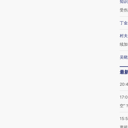
知识
受伤
丁金
村夫
续加
吴晓
最
20:
17:
空”
15:
资超