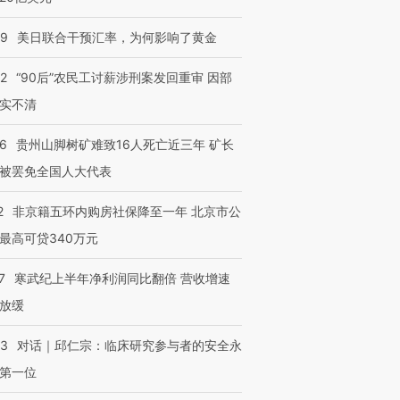
09
美日联合干预汇率，为何影响了黄金
32
“90后”农民工讨薪涉刑案发回重审 因部
实不清
36
贵州山脚树矿难致16人死亡近三年 矿长
被罢免全国人大代表
2
非京籍五环内购房社保降至一年 北京市公
最高可贷340万元
7
寒武纪上半年净利润同比翻倍 营收增速
放缓
53
对话｜邱仁宗：临床研究参与者的安全永
第一位