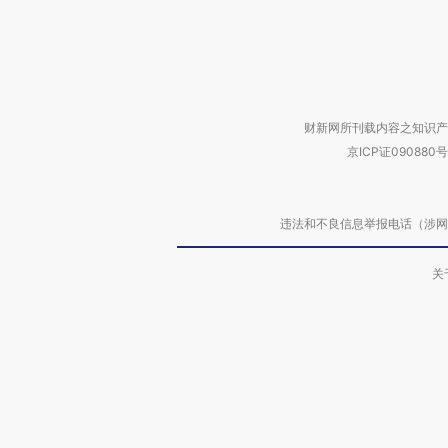
财新网所刊载内容之知识产
京ICP证090880号
违法和不良信息举报电话（涉网络暴力有
关