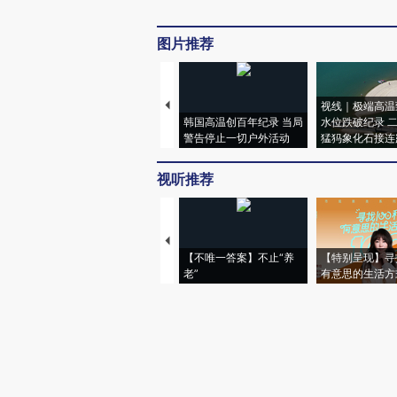
图片推荐
视线｜极端高温
韩国高温创百年纪录 当局
水位跌破纪录 
警告停止一切户外活动
猛犸象化石接连
视听推荐
【不唯一答案】不止“养
【特别呈现】寻
老”
有意思的生活方