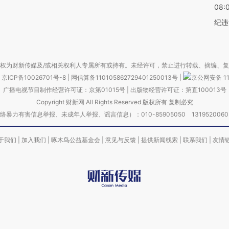
08:
纪违
权为财新传媒及/或相关权利人专属所有或持有。未经许可，禁止进行转载、摘编、
京ICP备10026701号-8
|
网信算备110105862729401250013号
|
京公网安备 11
广播电视节目制作经营许可证：京第01015号
|
出版物经营许可证：第直100013号
Copyright 财新网 All Rights Reserved 版权所有 复制必究
害信息举报、未成年人举报、谣言信息）：010-85905050 13195200605 举报邮
于我们
|
加入我们
|
啄木鸟公益基金会
|
意见与反馈
|
提供新闻线索
|
联系我们
|
友情