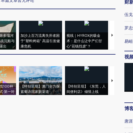
本篇文章暂无评论
财
伍戈
罗志
致多瑙河
加沙上百万流离失所者困
视线｜HYROX的吸金
马航飞行员
二战沉船与
于“塑料烤箱” 高温引发健
术：是什么让中产们甘
粒摇头丸 尿
易峘
露出
康危机
心“花钱找虐”？
毒品
视
【推广】走
找100种
【特别呈现】澳门全力探
【特别呈现】《东莞，人
会，让数智科
式·第一对
索葡语国家新渠道
间便利店》倾情上线
业
博
唐涯