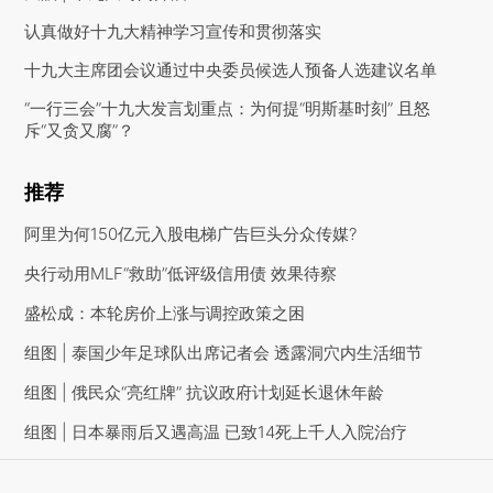
认真做好十九大精神学习宣传和贯彻落实
十九大主席团会议通过中央委员候选人预备人选建议名单
“一行三会”十九大发言划重点：为何提“明斯基时刻” 且怒
斥“又贪又腐”？
推荐
阿里为何150亿元入股电梯广告巨头分众传媒?
央行动用MLF“救助”低评级信用债 效果待察
盛松成：本轮房价上涨与调控政策之困
组图 | 泰国少年足球队出席记者会 透露洞穴内生活细节
组图 | 俄民众“亮红牌” 抗议政府计划延长退休年龄
组图 | 日本暴雨后又遇高温 已致14死上千人入院治疗