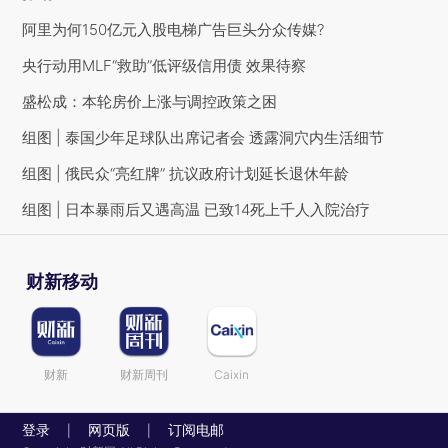
阿里为何150亿元入股电梯广告巨头分众传媒?
央行动用MLF“救助”低评级信用债 效果待察
盛松成：本轮房价上涨与调控政策之困
组图 | 泰国少年足球队出席记者会 透露洞穴内生活细节
组图 | 俄民众“亮红牌” 抗议政府计划延长退休年龄
组图 | 日本暴雨后又遇高温 已致14死上千人入院治疗
财新移动
财新
财新周刊
Caixin
登录
网页版
订阅电邮
|
|