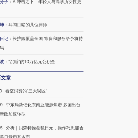
分子
：
AI冲击之下，年轻人与高学历女性更
有意思的生活方式·第三对
住三大增长引擎是什么？
有意思的
坤
：
耳闻目睹的几位律师
日记
：
长护险覆盖全国 筹资和服务给予将持
码
波
：
“沉睡”的10万亿元公积金
新文章
0
看空消费的“三大误区”
59
中东局势催化东南亚能源焦虑 多国出台
新政加速转型
05
分析｜贝森特操盘稳日元，操作巧思能否
美日货币基本面