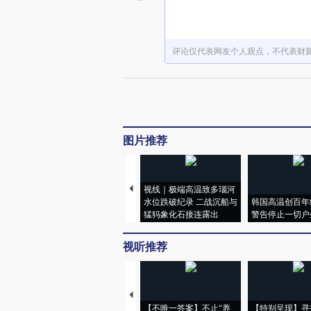
评论仅代表网友个人观点，不代表财
图片推荐
视线｜极端高温致多瑙河
水位跌破纪录 二战沉船与
韩国高温创百年
猛犸象化石接连露出
警告停止一切户
视听推荐
【不唯一答案】不止“养
【特别呈现】寻