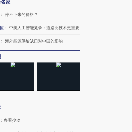
新名家
：
停不下来的价格？
恒
：
中美人工智能竞争：道路比技术更重要
：
海外能源供给缺口对中国的影响
频
跨国走私7万
视线｜HYROX的吸金
视线｜被
检体内含3种
术：是什么让中产们甘
泽连斯基密集出访美英 索
度Z世代
心“花钱找虐”？
要防空导弹“救急”
育部长拱
客
：
多看少动
进第四届链博
【商旅对话】华住集团
技“链”接产
【特别呈现】寻找100种
CFO：不靠规模取胜，华
【特别呈