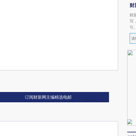
财
财
写
引
订阅财新网主编精选电邮