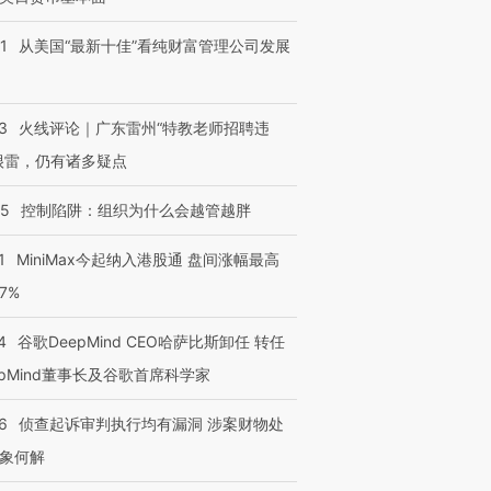
1
从美国“最新十佳”看纯财富管理公司发展
3
火线评论｜广东雷州“特教老师招聘违
很雷，仍有诸多疑点
05
控制陷阱：组织为什么会越管越胖
1
MiniMax今起纳入港股通 盘间涨幅最高
77%
4
谷歌DeepMind CEO哈萨比斯卸任 转任
epMind董事长及谷歌首席科学家
6
侦查起诉审判执行均有漏洞 涉案财物处
象何解