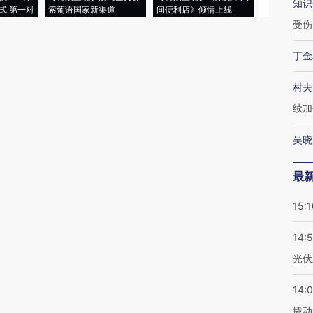
知识
式·第一对
索葡语国家新渠道
间便利店》倾情上线
业
受伤
丁金
村夫
续加
吴晓
最
15:1
14:
光伏
14:
撬动