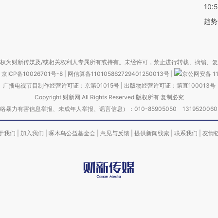
10:
趋势
权为财新传媒及/或相关权利人专属所有或持有。未经许可，禁止进行转载、摘编、
京ICP备10026701号-8
|
网信算备110105862729401250013号
|
京公网安备 11
广播电视节目制作经营许可证：京第01015号
|
出版物经营许可证：第直100013号
Copyright 财新网 All Rights Reserved 版权所有 复制必究
害信息举报、未成年人举报、谣言信息）：010-85905050 13195200605 举报邮
于我们
|
加入我们
|
啄木鸟公益基金会
|
意见与反馈
|
提供新闻线索
|
联系我们
|
友情