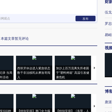
财
伍戈
新网观点
发布
罗志
易峘
本篇文章暂无评论
视
西班牙休达进入紧急状态
加沙上百万流离失所者困
马航飞行员
纪录 当局
数千非法移民从摩洛哥闯
于“塑料烤箱” 高温引发健
粒摇头丸 尿
外活动
入
康危机
毒品
博
唐涯
【推广】走
找100种
【特别呈现】澳门全力探
【特别呈现】《东莞，人
会，让数智科