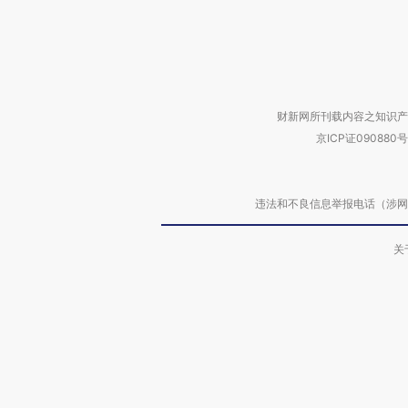
财新网所刊载内容之知识产
京ICP证090880号
违法和不良信息举报电话（涉网络暴力有
关