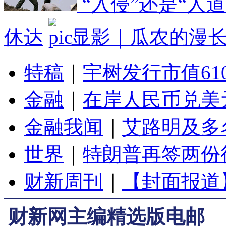
“入侵”还是“人
休达
显影｜瓜农的漫
特稿
｜
宇树发行市值61
金融
｜
在岸人民币兑美元
金融我闻
｜
艾路明及多
世界
｜
特朗普再签两份
财新周刊
｜
【封面报道
财新网主编精选版电邮