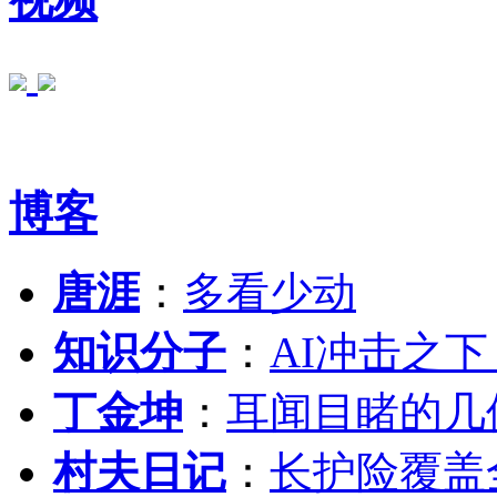
博客
唐涯
：
多看少动
知识分子
：
AI冲击之
丁金坤
：
耳闻目睹的几
村夫日记
：
长护险覆盖