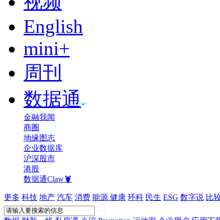
视频
English
mini+
周刊
数据通
金融我闻
商圈
地缘图志
企业数据库
沪深股市
港股
数据通Claw🦞
更多
科技
地产
汽车
消费
能源
健康
环科
民生
ESG
数字说
比