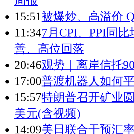
周报
15:51
被爆炒、高溢价 Q
11:34
7月CPI、PPI同
善、高位回落
20:46
观势｜离岸信托9
17:00
普渡机器人如何平
15:57
特朗普召开矿业圆
美元(含视频)
14:09
美日联合干预汇