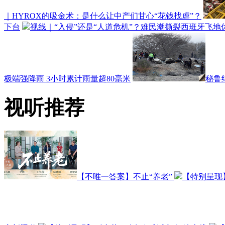
｜HYROX的吸金术：是什么让中产们甘心“花钱找虐”？
下台
视线｜“入侵”还是“人道危机”？难民潮撕裂西班牙飞地
极端强降雨 3小时累计雨量超80毫米
秘鲁
视听推荐
【不唯一答案】不止“养老”
【特别呈现