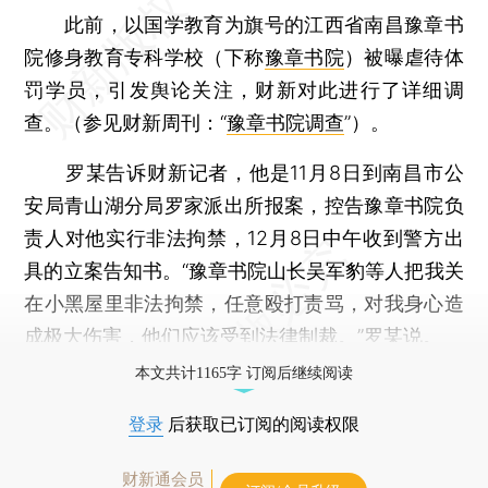
此前，以国学教育为旗号的江西省南昌豫章书
院修身教育专科学校（下称
豫章书院
）被曝虐待体
罚学员，引发舆论关注，财新对此进行了详细调
查。（参见财新周刊：“
豫章书院调查
”）。
罗某告诉财新记者，他是11月8日到南昌市公
安局青山湖分局罗家派出所报案，控告豫章书院负
责人对他实行非法拘禁，12月8日中午收到警方出
具的立案告知书。“豫章书院山长吴军豹等人把我关
在小黑屋里非法拘禁，任意殴打责骂，对我身心造
成极大伤害，他们应该受到法律制裁。”罗某说。
本文共计1165字 订阅后继续阅读
登录
后获取已订阅的阅读权限
财新通会员