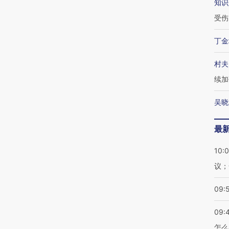
知识
受伤
丁金
村夫
续加
吴晓
最
10:
议；
09:
09:
怎么