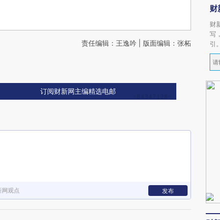
财
财
写
责任编辑：王逸吟 | 版面编辑：张柘
引
订阅财新网主编精选电邮
新网观点
发布