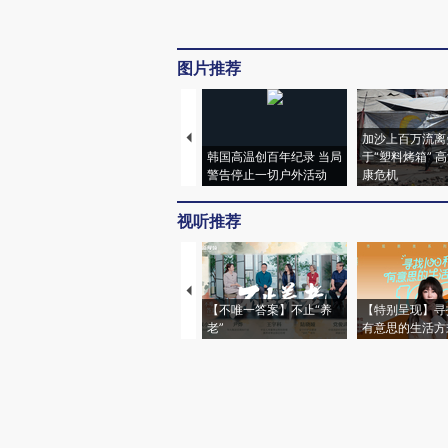
图片推荐
加沙上百万流离
韩国高温创百年纪录 当局
于“塑料烤箱” 
警告停止一切户外活动
康危机
视听推荐
【不唯一答案】不止“养
【特别呈现】寻
老”
有意思的生活方