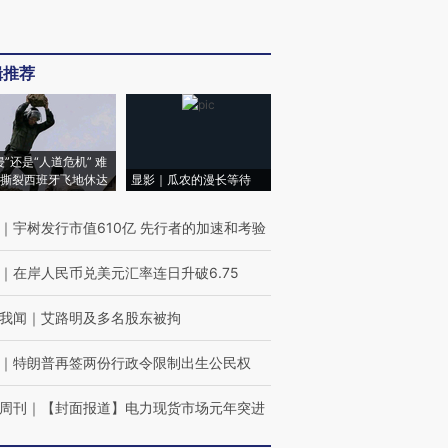
辑推荐
侵”还是“人道危机” 难
撕裂西班牙飞地休达
显影｜瓜农的漫长等待
｜
宇树发行市值610亿 先行者的加速和考验
｜
在岸人民币兑美元汇率连日升破6.75
我闻
｜
艾路明及多名股东被拘
｜
特朗普再签两份行政令限制出生公民权
周刊
｜
【封面报道】电力现货市场元年突进