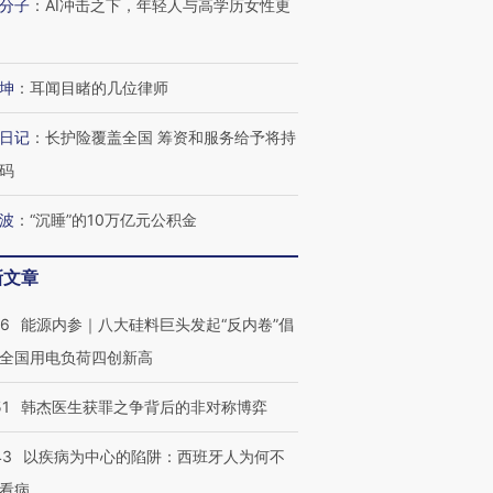
分子
：
AI冲击之下，年轻人与高学历女性更
坤
：
耳闻目睹的几位律师
日记
：
长护险覆盖全国 筹资和服务给予将持
码
波
：
“沉睡”的10万亿元公积金
新文章
06
能源内参｜八大硅料巨头发起“反内卷”倡
全国用电负荷四创新高
51
韩杰医生获罪之争背后的非对称博弈
43
以疾病为中心的陷阱：西班牙人为何不
看病