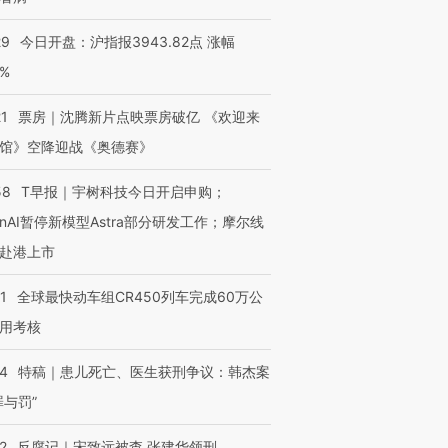
29
今日开盘：沪指报3943.82点 涨幅
0%
21
票房｜沈腾新片点映票房破亿 《欢迎来
馆》空降迎战《奥德赛》
58
T早报｜宇树科技今日开启申购；
enAI暂停新模型Astra部分研发工作；摩尔线
赴港上市
1
全球最快动车组CR450列车完成60万公
用考核
14
特稿｜患儿死亡、医生获刑争议：韩杰案
罪与罚”
2
反腐记｜宋致远被查 张建华领刑