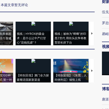
财
本篇文章暂无评论
伍戈
罗志
易峘
失所者困
视线｜HYROX的吸金
视线｜被称为“蟑螂”的印
视线｜“入侵
高温引发健
术：是什么让中产们甘
度Z世代 用街头抗争将教
机”？难民潮
心“花钱找虐”？
育部长拱下台
飞地休达
视
【推广】走
找100种
【特别呈现】澳门全力探
【特别呈现】《东莞，人
会，让数智科
式·第一对
索葡语国家新渠道
间便利店》倾情上线
业
博
唐涯