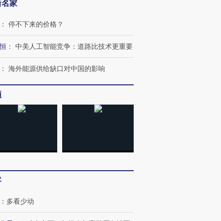
新名家
：
停不下来的价格？
恒
：
中美人工智能竞争：道路比技术更重要
：
海外能源供给缺口对中国的影响
”还是“人道危
湖北宜昌局部短时降雨
哈尔滨遭遇短时极端强降
一周天下
撕裂西班牙
128毫米 紧急转移近
雨 3小时累计雨量超80毫
枪杀8人
4000人
米
民涌入西
频
进第四届链博
【商旅对话】华住集团
技“链”接产
【特别呈现】寻找100种
CFO：不靠规模取胜，华
【特别呈
有意思的生活方式·第三对
住三大增长引擎是什么？
有意思的
客
：
多看少动