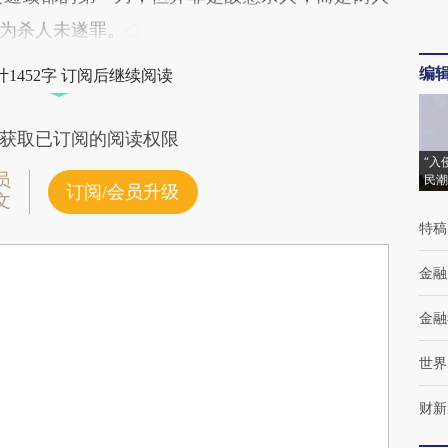
为杀人未遂罪。
编
1452字 订阅后继续阅读
获取已订阅的阅读权限
“入
员
民潮
订阅/会员升级
文
特稿
金融
金融
世界
财新