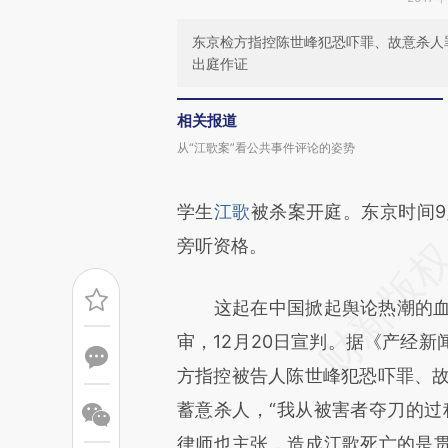
东京检方指控陈世峰犯恐吓罪、故意杀人罪
出庭作证
相关报道
从“江歌案”看公共事件评论的姿势
学生
江歌
被杀案开庭。东京时间9
旁听资格。
这起在中国掀起舆论热潮的血案审
审，12月20日宣判。据《产经
方指控被告人陈世峰犯恐吓罪、故
蓄意杀人，“我从被害者夺刀的过
律师也主张，造成江歌死亡的是