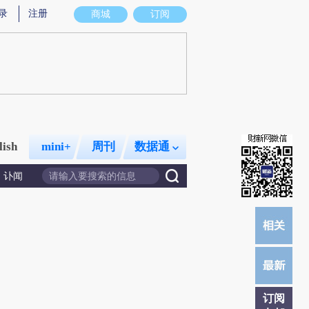
录
注册
商城
订阅
lish
mini+
周刊
数据通
讣闻
订阅