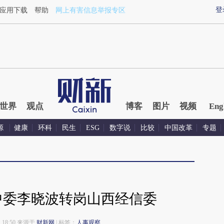
登
应用下载
帮助
网上有害信息举报专区
世界
观点
博客
图片
视频
Eng
源
健康
环科
民生
ESG
数字说
比较
中国改革
专题
中委李晓波转岗山西经信委
 18:50 来源于
财新网
| 标签：
人事观察