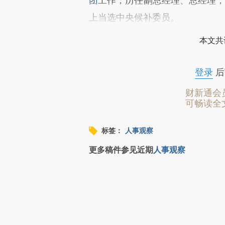
团
工作，历任副总经理、总经理，
上当选中央候补委员。
本文共
登录
后
财新通会
可畅读全
标签：
人事观察
更多稿件参见近期
人事观察
推广
财新会员积分兑好礼