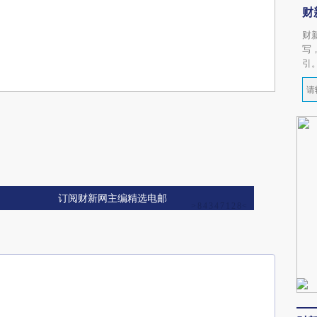
财
财
写
引
订阅财新网主编精选电邮