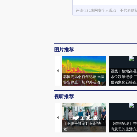
评论仅代表网友个人观点，不代表财
图片推荐
视线｜极端高温
韩国高温创百年纪录 当局
水位跌破纪录 
警告停止一切户外活动
猛犸象化石接连
视听推荐
【不唯一答案】不止“养
【特别呈现】寻
老”
有意思的生活方