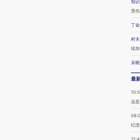
知识
受伤
丁金
村夫
续加
吴晓
最
10:
远是
08:
纪违
21: