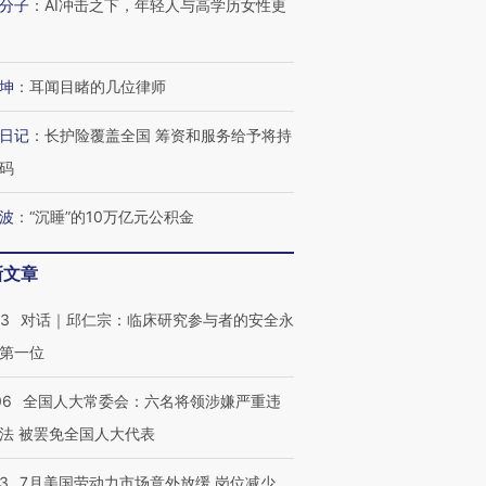
分子
：
AI冲击之下，年轻人与高学历女性更
坤
：
耳闻目睹的几位律师
日记
：
长护险覆盖全国 筹资和服务给予将持
码
波
：
“沉睡”的10万亿元公积金
新文章
53
对话｜邱仁宗：临床研究参与者的安全永
第一位
06
全国人大常委会：六名将领涉嫌严重违
法 被罢免全国人大代表
43
7月美国劳动力市场意外放缓 岗位减少