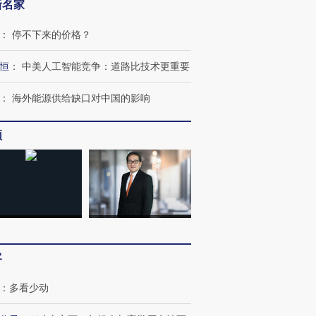
新名家
：
停不下来的价格？
恒
：
中美人工智能竞争：道路比技术更重要
：
海外能源供给缺口对中国的影响
频
跨国走私7万
视线｜被称为“蟑螂”的印
视线｜“入侵”还是“人道危
检体内含3种
度Z世代 用街头抗争将教
机”？难民潮撕裂西班牙
秘鲁纳斯
育部长拱下台
飞地休达
13人遇难
客
进第四届链博
【商旅对话】华住集团
技“链”接产
【特别呈现】寻找100种
CFO：不靠规模取胜，华
【特别呈
：
多看少动
有意思的生活方式·第三对
住三大增长引擎是什么？
有意思的