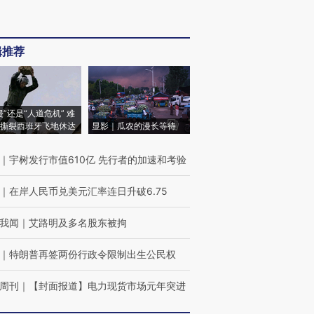
辑推荐
侵”还是“人道危机” 难
撕裂西班牙飞地休达
显影｜瓜农的漫长等待
｜
宇树发行市值610亿 先行者的加速和考验
｜
在岸人民币兑美元汇率连日升破6.75
我闻
｜
艾路明及多名股东被拘
｜
特朗普再签两份行政令限制出生公民权
周刊
｜
【封面报道】电力现货市场元年突进