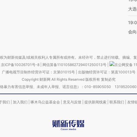
大选
19:0
会向
权为财新传媒及/或相关权利人专属所有或持有。未经许可，禁止进行转载、摘编、
京ICP备10026701号-8
|
网信算备110105862729401250013号
|
京公网安备 11
广播电视节目制作经营许可证：京第01015号
|
出版物经营许可证：第直100013号
Copyright 财新网 All Rights Reserved 版权所有 复制必究
害信息举报、未成年人举报、谣言信息）：010-85905050 13195200605 举报邮
于我们
|
加入我们
|
啄木鸟公益基金会
|
意见与反馈
|
提供新闻线索
|
联系我们
|
友情