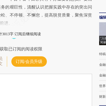
任务的艰巨性，清醒认识把握实践中存在的突出问
放松、不停顿、不懈怠，提高脱贫质量，聚焦深贫
编
前进。
3013字 订阅后继续阅读
“入
民潮
获取已订阅的阅读权限
特稿
员
订阅/会员升级
文
金融
金融
世界
财新