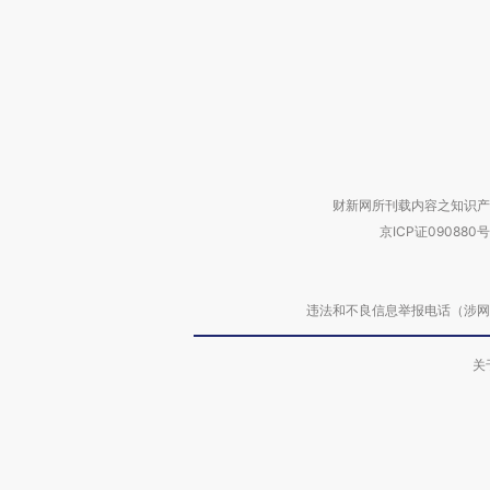
财新网所刊载内容之知识产
京ICP证090880号
违法和不良信息举报电话（涉网络暴力有
关