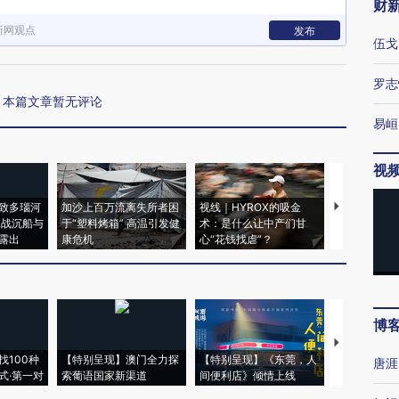
财
新网观点
发布
伍戈
罗志
本篇文章暂无评论
易峘
视
致多瑙河
加沙上百万流离失所者困
视线｜HYROX的吸金
马航飞行员
二战沉船与
于“塑料烤箱” 高温引发健
术：是什么让中产们甘
粒摇头丸 尿
露出
康危机
心“花钱找虐”？
毒品
博
【推广】走
找100种
【特别呈现】澳门全力探
【特别呈现】《东莞，人
会，让数智科
唐涯
式·第一对
索葡语国家新渠道
间便利店》倾情上线
业