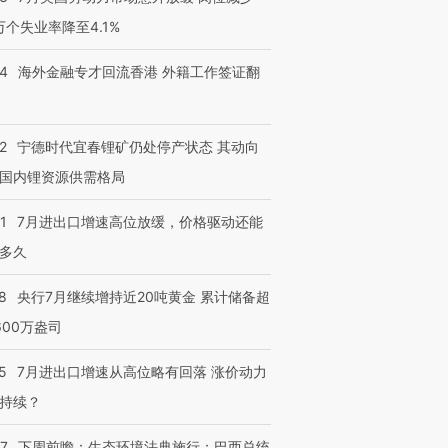
3万个失业率降至4.1%
14
海外金融专才回流香港 外籍工作签证翻
2
宁德时代宜春锂矿仍处停产状态 其动向
国内锂资源供需格局
1
7月进出口增速高位放缓，价格驱动还能
多久
8
央行7月继续增持近20吨黄金 累计储备超
600万盎司
5
7月进出口增速从高位略有回落 涨价动力
持续？
07
下周前瞻：生态环境法典施行；巴西总统