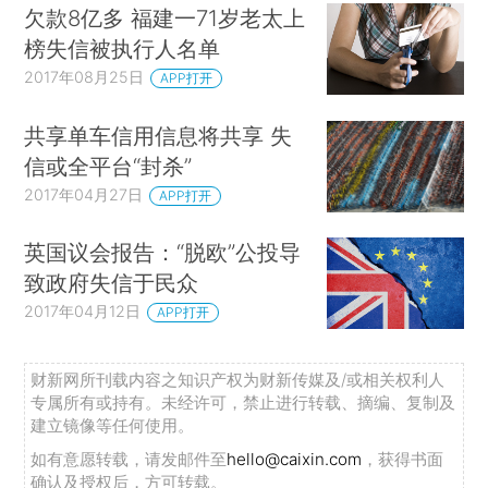
欠款8亿多 福建一71岁老太上
榜失信被执行人名单
2017年08月25日
APP打开
共享单车信用信息将共享 失
信或全平台“封杀”
2017年04月27日
APP打开
英国议会报告：“脱欧”公投导
致政府失信于民众
2017年04月12日
APP打开
财新网所刊载内容之知识产权为财新传媒及/或相关权利人
专属所有或持有。未经许可，禁止进行转载、摘编、复制及
建立镜像等任何使用。
如有意愿转载，请发邮件至
hello@caixin.com
，获得书面
确认及授权后，方可转载。