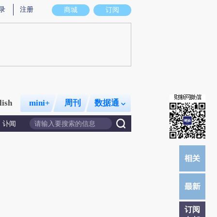
录
注册
商城
订阅
lish
mini+
周刊
数据通
讣闻
订阅