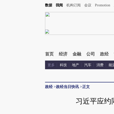
数据
我闻
机构订阅
会议
Promotion
首页
经济
金融
公司
政经
更多
科技
地产
汽车
消费
能
政经
>
政经当日快讯
>
正文
习近平应约