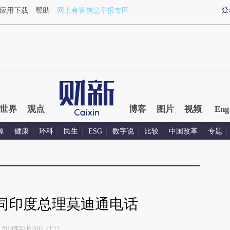
登
应用下载
帮助
网上有害信息举报专区
世界
观点
博客
图片
视频
Eng
源
健康
环科
民生
ESG
数字说
比较
中国改革
专题
同印度总理莫迪通电话
2018年03月20日 21:12