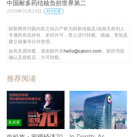
中国耐多药结核负担世界第二
2009年03月24日
APP打开
财新网所刊载内容之知识产权为财新传媒及/或相关权利人
专属所有或持有。未经许可，禁止进行转载、摘编、复制及
建立镜像等任何使用。
如有意愿转载，请发邮件至
hello@caixin.com
，获得书面
确认及授权后，方可转载。
推荐阅读
私房课
In Depth: As
向松祚：宏观经济70