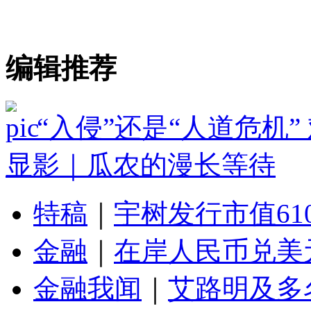
编辑推荐
“入侵”还是“人道危机
显影｜瓜农的漫长等待
特稿
｜
宇树发行市值61
金融
｜
在岸人民币兑美元
金融我闻
｜
艾路明及多