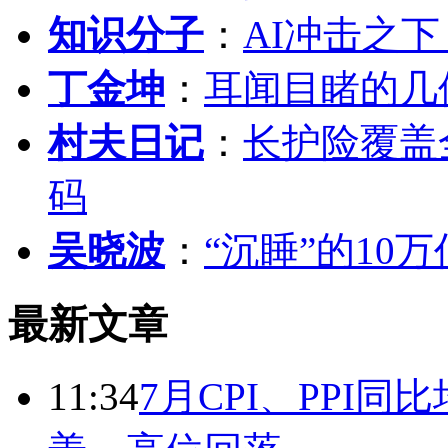
知识分子
：
AI冲击之
丁金坤
：
耳闻目睹的几
村夫日记
：
长护险覆盖
码
吴晓波
：
“沉睡”的10
最新文章
11:34
7月CPI、PPI同