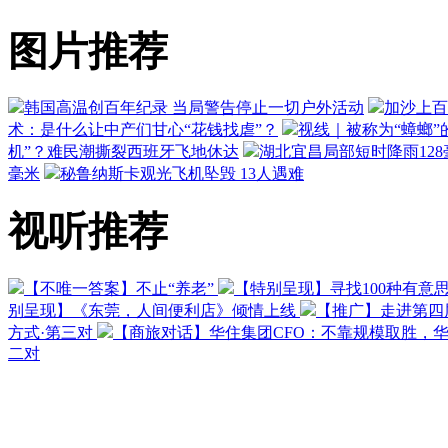
图片推荐
韩国高温创百年纪录 当局警告停止一切户外活动
加沙上百
术：是什么让中产们甘心“花钱找虐”？
视线｜被称为“蟑螂”
机”？难民潮撕裂西班牙飞地休达
湖北宜昌局部短时降雨128毫
毫米
秘鲁纳斯卡观光飞机坠毁 13人遇难
视听推荐
【不唯一答案】不止“养老”
【特别呈现】寻找100种有意
别呈现】《东莞，人间便利店》倾情上线
【推广】走进第四
方式·第三对
【商旅对话】华住集团CFO：不靠规模取胜，
二对