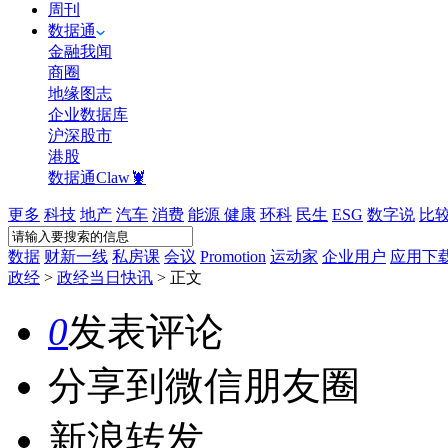
周刊
数据通
金融我闻
商圈
地缘图志
企业数据库
沪深股市
港股
数据通Claw🦞
更多
科技
地产
汽车
消费
能源
健康
环科
民生
ESG
数字说
比
数据
财新一线
私房课
会议
Promotion
运动家
企业用户
应用下
政经
>
政经当日快讯
>
正文
0
发表评论
分享到微信朋友圈
新浪转发