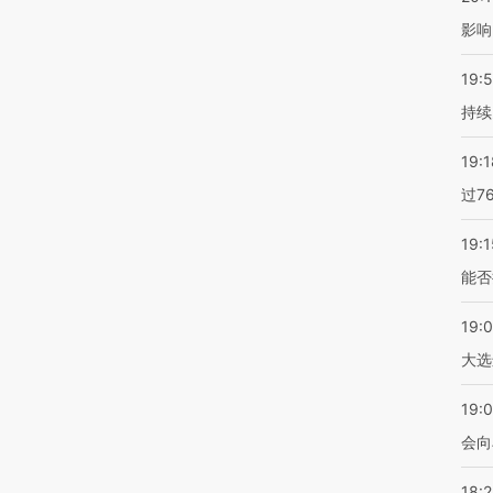
影响
19:5
持续
19:1
过7
19:1
能否
19:
大选
19:0
会向
18: