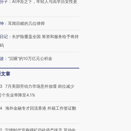
分子
：
AI冲击之下，年轻人与高学历女性更
坤
：
耳闻目睹的几位律师
日记
：
长护险覆盖全国 筹资和服务给予将持
码
波
：
“沉睡”的10万亿元公积金
新文章
43
7月美国劳动力市场意外放缓 岗位减少
3万个失业率降至4.1%
14
海外金融专才回流香港 外籍工作签证翻
2
宁德时代宜春锂矿仍处停产状态 其动向