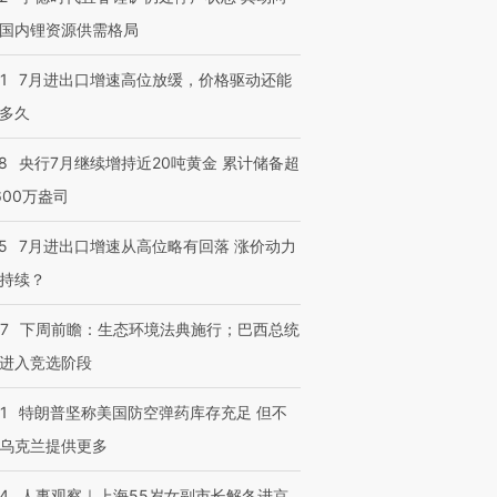
国内锂资源供需格局
1
7月进出口增速高位放缓，价格驱动还能
多久
8
央行7月继续增持近20吨黄金 累计储备超
600万盎司
5
7月进出口增速从高位略有回落 涨价动力
持续？
07
下周前瞻：生态环境法典施行；巴西总统
进入竞选阶段
1
特朗普坚称美国防空弹药库存充足 但不
乌克兰提供更多
24
人事观察｜上海55岁女副市长解冬进京