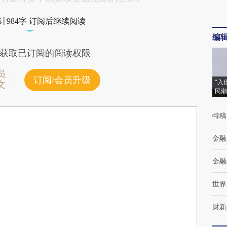
计984字 订阅后继续阅读
编
获取已订阅的阅读权限
员
订阅/会员升级
“入
文
民潮
特稿
金融
金融
世界
财新