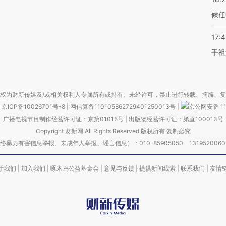
候任
17:
手祖
权为财新传媒及/或相关权利人专属所有或持有。未经许可，禁止进行转载、摘编、
京ICP备10026701号-8
|
网信算备110105862729401250013号
|
京公网安备 11
广播电视节目制作经营许可证：京第01015号
|
出版物经营许可证：第直100013号
Copyright 财新网 All Rights Reserved 版权所有 复制必究
害信息举报、未成年人举报、谣言信息）：010-85905050 13195200605 举报邮
于我们
|
加入我们
|
啄木鸟公益基金会
|
意见与反馈
|
提供新闻线索
|
联系我们
|
友情