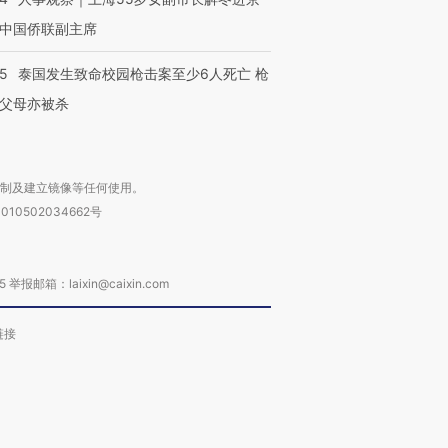
中国侨联副主席
45
泰国发生致命校园枪击案至少6人死亡 枪
父母亦被杀
复制及建立镜像等任何使用。
010502034662号
箱：laixin@caixin.com
链接