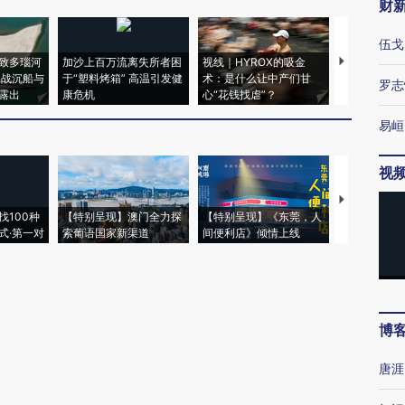
财
伍戈
致多瑙河
加沙上百万流离失所者困
视线｜HYROX的吸金
马航飞行员
二战沉船与
于“塑料烤箱” 高温引发健
术：是什么让中产们甘
粒摇头丸 尿
罗志
露出
康危机
心“花钱找虐”？
毒品
易峘
视
【推广】走
找100种
【特别呈现】澳门全力探
【特别呈现】《东莞，人
会，让数智科
式·第一对
索葡语国家新渠道
间便利店》倾情上线
业
博
唐涯