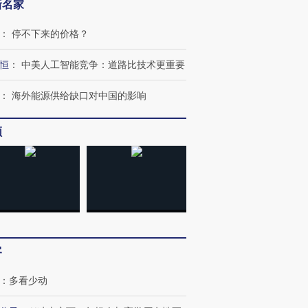
新名家
：
停不下来的价格？
跨国走私7万
视线｜被称为“蟑螂”的印
视线｜“入侵”还是“人道危
检体内含3种
度Z世代 用街头抗争将教
机”？难民潮撕裂西班牙
秘鲁纳斯
恒
：
中美人工智能竞争：道路比技术更重要
育部长拱下台
飞地休达
13人遇难
：
海外能源供给缺口对中国的影响
频
进第四届链博
【商旅对话】华住集团
技“链”接产
【特别呈现】寻找100种
CFO：不靠规模取胜，华
【特别呈
有意思的生活方式·第三对
住三大增长引擎是什么？
有意思的
客
：
多看少动