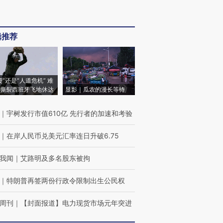
辑推荐
侵”还是“人道危机” 难
撕裂西班牙飞地休达
显影｜瓜农的漫长等待
｜
宇树发行市值610亿 先行者的加速和考验
｜
在岸人民币兑美元汇率连日升破6.75
我闻
｜
艾路明及多名股东被拘
｜
特朗普再签两份行政令限制出生公民权
周刊
｜
【封面报道】电力现货市场元年突进