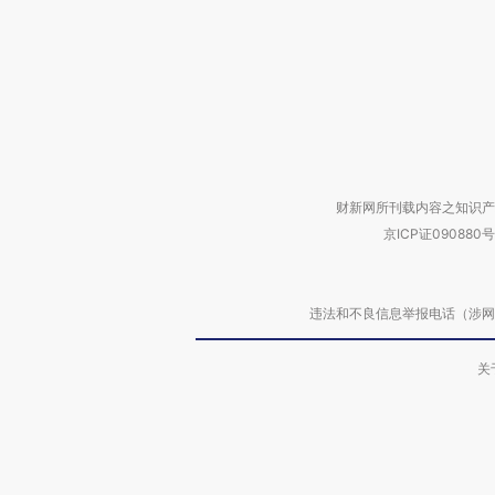
财新网所刊载内容之知识产
京ICP证090880号
违法和不良信息举报电话（涉网络暴力有
关