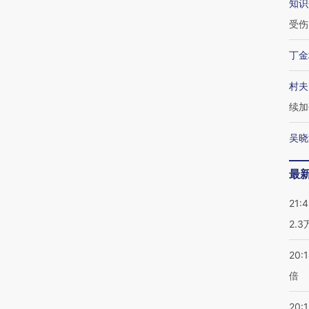
知识
受伤
丁金
村夫
续加
吴晓
最
21:
2.
20:
倍
20:1