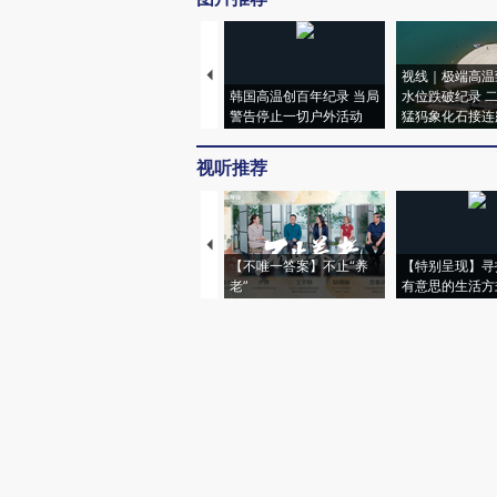
视线｜极端高温
韩国高温创百年纪录 当局
水位跌破纪录 
警告停止一切户外活动
猛犸象化石接连
视听推荐
【不唯一答案】不止“养
【特别呈现】寻
老”
有意思的生活方