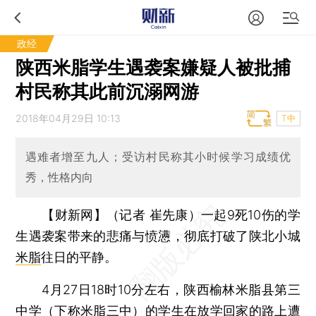
政经
陕西米脂学生遇袭案嫌疑人被批捕
村民称其此前沉溺网游
2018年04月29日 10:13
T中
遇难者增至九人；受访村民称其小时候学习成绩优
秀，性格内向
【财新网】（记者 崔先康）
一起9死10伤的学
生遇袭案带来的悲痛与愤懑，彻底打破了陕北小城
米脂
往日的平静。
4月27日18时10分左右，陕西榆林米脂县第三
中学（下称米脂三中）的学生在放学回家的路上遭