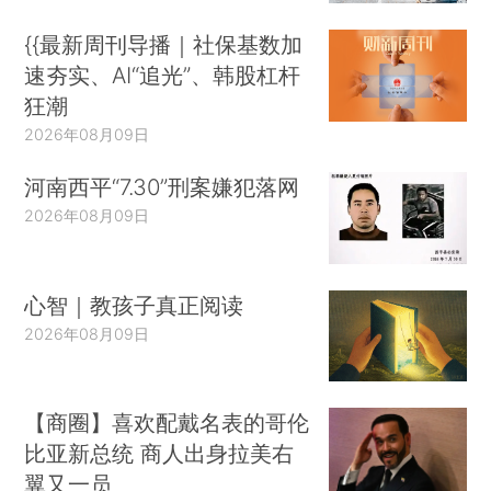
{{最新周刊导播｜社保基数加
速夯实、AI“追光”、韩股杠杆
狂潮
2026年08月09日
河南西平“7.30”刑案嫌犯落网
2026年08月09日
心智｜教孩子真正阅读
2026年08月09日
【商圈】喜欢配戴名表的哥伦
比亚新总统 商人出身拉美右
翼又一员