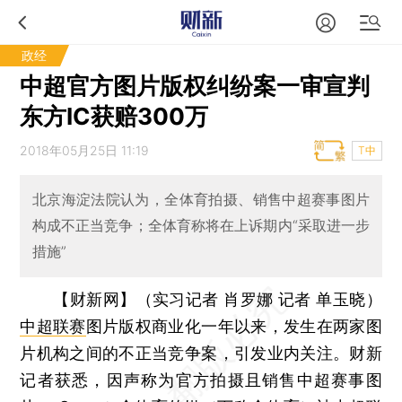
政经
中超官方图片版权纠纷案一审宣判
东方IC获赔300万
2018年05月25日 11:19
T中
北京海淀法院认为，全体育拍摄、销售中超赛事图片
构成不正当竞争；全体育称将在上诉期内“采取进一步
措施”
【财新网】（实习记者 肖罗娜 记者 单玉晓）
中超联赛
图片版权商业化一年以来，发生在两家图
片机构之间的不正当竞争案，引发业内关注。财新
记者获悉，因声称为官方拍摄且销售中超赛事图