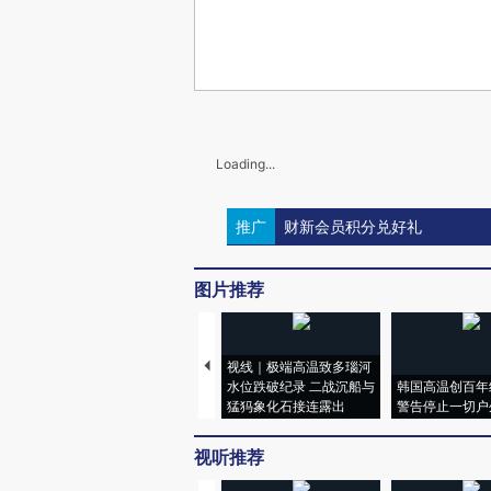
Loading...
推广
财新会员积分兑好礼
图片推荐
视线｜极端高温致多瑙河
水位跌破纪录 二战沉船与
韩国高温创百年
猛犸象化石接连露出
警告停止一切户
视听推荐