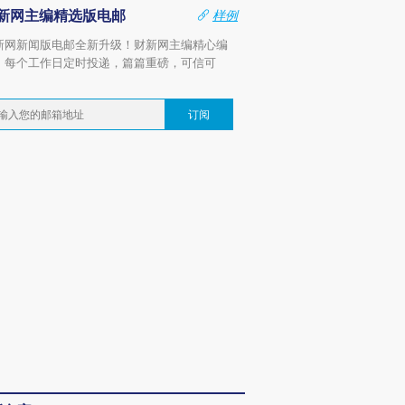
新网主编精选版电邮
样例
新网新闻版电邮全新升级！财新网主编精心编
，每个工作日定时投递，篇篇重磅，可信可
。
订阅
OX的吸金
马航飞行员跨国走私7万
视线｜被称为“蟑螂”的印
让中产们甘
粒摇头丸 尿检体内含3种
度Z世代 用街头抗争将教
秘鲁纳斯
”？
毒品
育部长拱下台
13人遇难