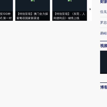
财
【推广】走
伍戈
找100种
【特别呈现】澳门全力探
【特别呈现】《东莞，人
会，让数智科
式·第一对
索葡语国家新渠道
间便利店》倾情上线
业
罗志
易峘
视
博
唐涯