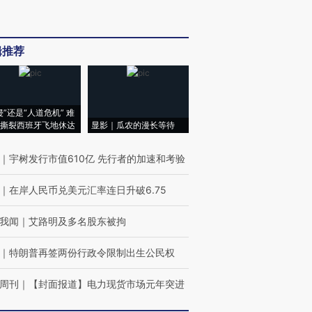
辑推荐
侵”还是“人道危机” 难
撕裂西班牙飞地休达
显影｜瓜农的漫长等待
｜
宇树发行市值610亿 先行者的加速和考验
｜
在岸人民币兑美元汇率连日升破6.75
我闻
｜
艾路明及多名股东被拘
｜
特朗普再签两份行政令限制出生公民权
周刊
｜
【封面报道】电力现货市场元年突进