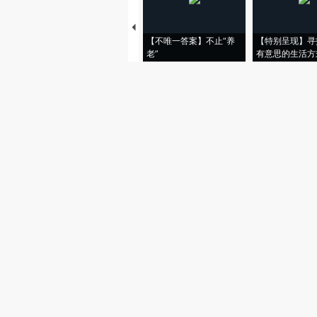
【不唯一答案】不止“养
【特别呈现】寻
老”
有意思的生活方