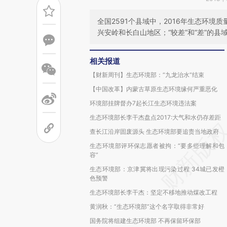
全国2591个县域中，2016年生态环境
兴安岭和长白山地区；“较差”和“差”的
相关报道
【财新周刊】生态环境部：“九龙治水”结束
【中国改革】内蒙古草原生态环境缘何严重恶化
环境部挂牌督办7起长江生态环境违法案
生态环境部长李干杰盘点2017:大气和水仍存差距
查长江沿岸固废源头 生态环境部要追责当地政府
生态环境部评环保志愿者被拘：“要多些理解和包
容”
生态环境部：京津冀将出现污染过程 34城已发橙
色预警
生态环境部长李干杰：坚定不移地推动煤改工程
黄润秋：“生态环境部”这个名字取得非常好
国务院将组建生态环境部 不再保留环保部