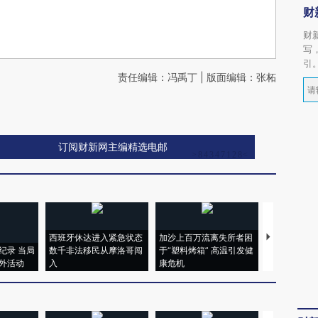
财
财
写
引
责任编辑：冯禹丁 | 版面编辑：张柘
订阅财新网主编精选电邮
西班牙休达进入紧急状态
加沙上百万流离失所者困
视线｜HYR
纪录 当局
数千非法移民从摩洛哥闯
于“塑料烤箱” 高温引发健
术：是什么
外活动
入
康危机
心“花钱找虐