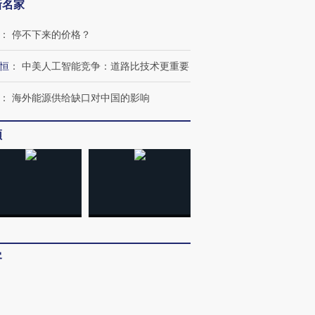
新名家
进第四届链博
【商旅对话】华住集团
：
停不下来的价格？
技“链”接产
【特别呈现】寻找100种
CFO：不靠规模取胜，华
【特别呈
有意思的生活方式·第三对
住三大增长引擎是什么？
有意思的
恒
：
中美人工智能竞争：道路比技术更重要
：
海外能源供给缺口对中国的影响
频
客
：
多看少动