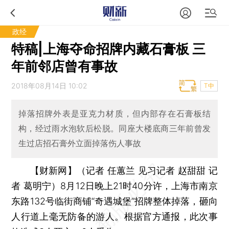
政经
特稿|上海夺命招牌内藏石膏板 三
年前邻店曾有事故
2018年08月14日 10:02
T中
掉落招牌外表是亚克力材质，但内部存在石膏板结
构，经过雨水泡软后松脱。同座大楼底商三年前曾发
生过店招石膏外立面掉落伤人事故
【财新网】（记者 任蕙兰 见习记者 赵甜甜 记
者 葛明宁）
8月12日晚上21时40分许，上海市南京
东路132号临街商铺“奇遇城堡”招牌整体掉落，砸向
人行道上毫无防备的游人。根据官方通报，此次事