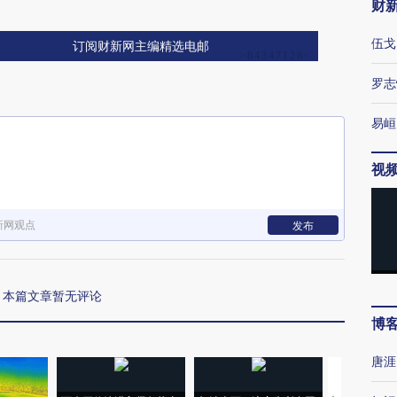
财
伍戈
订阅财新网主编精选电邮
罗志
易峘
视
新网观点
发布
本篇文章暂无评论
博
唐涯