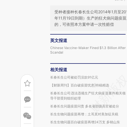
受种者接种长春长生公司2014年1月至20
年11月19日到期）生产的狂犬病问题疫
的，可依照本方案申请一次性赔偿
英文报道
Chinese Vaccine-Maker Fined $1.3 Billion After
Scandal
相关报道
长春长生公司被处罚没款91亿元
【财新周刊】百白破疫苗忧患|特稿精选
长春长生公司违法违规生产狂犬病疫苗案件相关领
导干部受到组织处理
长春长生问题疫苗问责 多名省部级高官被处分
长生生物问题疫苗再增；土耳其对美加征关税
长生生物问题百白破疫苗再增24万支 多销山东