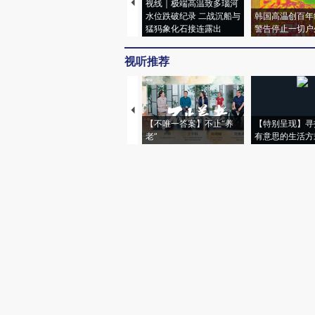
视线｜极端高温致多瑙河
水位跌破纪录 二战沉船与
韩国高温创百年
猛犸象化石接连露出
警告停止一切户
视听推荐
【不唯一答案】不止“养
【特别呈现】寻
老”
有意思的生活方