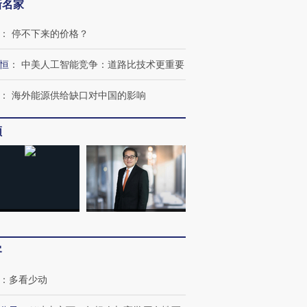
新名家
：
停不下来的价格？
恒
：
中美人工智能竞争：道路比技术更重要
：
海外能源供给缺口对中国的影响
频
客
：
多看少动