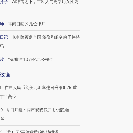
分子
：
AI冲击之下，年轻人与高学历女性更
跨国走私7万
视线｜HY
检体内含3种
泽连斯基密集出访美英 索
秘鲁纳斯卡观光飞机坠毁
术：是什
要防空导弹“救急”
13人遇难
心“花钱找
坤
：
耳闻目睹的几位律师
日记
：
长护险覆盖全国 筹资和服务给予将持
码
进第四届链博
【商旅对话】华住集团
技“链”接产
【特别呈现】寻找100种
CFO：不靠规模取胜，华
【特别呈
有意思的生活方式·第三对
住三大增长引擎是什么？
有意思的
波
：
“沉睡”的10万亿元公积金
新文章
1
在岸人民币兑美元汇率连日升破6.75 重
年半高位
29
今日开盘：两市双双低开 沪指跌幅
6%
13
“竹知了”事件背后的舆情根源