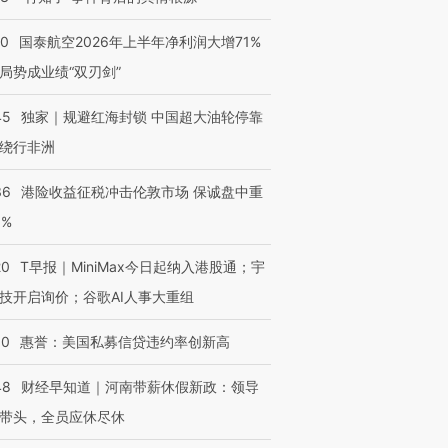
10
国泰航空2026年上半年净利润大增71%
局势成业绩“双刃剑”
45
独家｜规避红海封锁 中国超大油轮停靠
绕行非洲
36
港险收益征税冲击伦敦市场 保诚盘中重
3%
20
T早报｜MiniMax今日起纳入港股通；宇
技开启询价；谷歌AI人事大重组
30
惠誉：美国私募信贷违约率创新高
48
财经早知道｜河南带薪休假新政：领导
带头，全员应休尽休