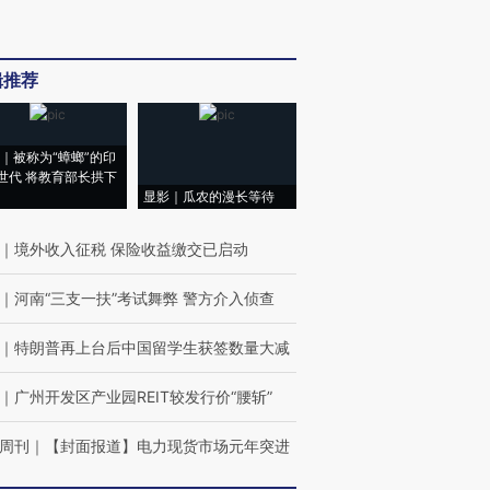
辑推荐
｜被称为“蟑螂”的印
世代 将教育部长拱下
显影｜瓜农的漫长等待
｜
境外收入征税 保险收益缴交已启动
｜
河南“三支一扶”考试舞弊 警方介入侦查
｜
特朗普再上台后中国留学生获签数量大减
｜
广州开发区产业园REIT较发行价“腰斩”
周刊
｜
【封面报道】电力现货市场元年突进