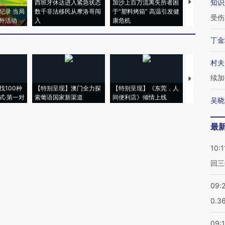
知识
西班牙休达进入紧急状态
加沙上百万流离失所者困
马航飞行员
纪录 当局
数千非法移民从摩洛哥闯
于“塑料烤箱” 高温引发健
粒摇头丸 尿
受伤
外活动
入
康危机
毒品
丁金
村夫
续加
【推广】走
找100种
【特别呈现】澳门全力探
【特别呈现】《东莞，人
会，让数智科
式·第一对
索葡语国家新渠道
间便利店》倾情上线
业
吴晓
最
10:1
回三
09:
0.3
09: