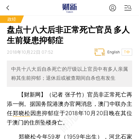
政经
盘点十八大后非正常死亡官员 多人
生前疑患抑郁症
2018年10月22日 07:52
English
T中
中共十八大后自杀死亡的厅级以上官员中有多人亲属
称其生前抑郁；退休后或被查期间自杀也有发生
【财新网】（记者 张子竹）
官员非正常死亡再
添一例。据国务院港澳办官网消息，澳门中联办主
任
郑晓松
因患抑郁症于2018年10月20日晚在其位
于澳门的住所坠楼身亡。
郑晓松今年59岁（1959年出生），河北石家