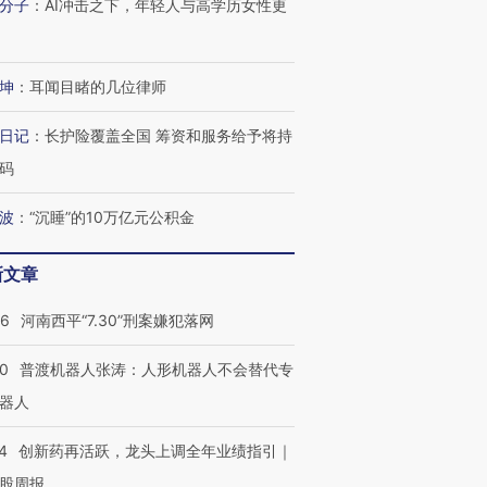
分子
：
AI冲击之下，年轻人与高学历女性更
”还是“人道危
湖北宜昌局部短时降雨
哈尔滨遭遇短时极端强降
撕裂西班牙
128毫米 紧急转移近
雨 3小时累计雨量超80毫
秘鲁纳斯
坤
：
耳闻目睹的几位律师
4000人
米
13人遇难
日记
：
长护险覆盖全国 筹资和服务给予将持
码
波
：
“沉睡”的10万亿元公积金
进第四届链博
【商旅对话】华住集团
技“链”接产
【特别呈现】寻找100种
CFO：不靠规模取胜，华
【特别呈
有意思的生活方式·第三对
住三大增长引擎是什么？
有意思的
新文章
26
河南西平“7.30”刑案嫌犯落网
00
普渡机器人张涛：人形机器人不会替代专
器人
4
创新药再活跃，龙头上调全年业绩指引｜
股周报