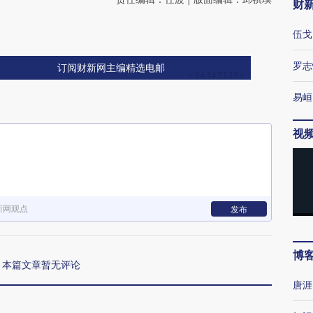
财
伍戈
罗志
订阅财新网主编精选电邮
易峘
视
新网观点
发布
博
本篇文章暂无评论
唐涯