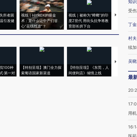
知识
受伤
失所者困
视线｜HYROX的吸金
视线｜被称为“蟑螂”的印
视线｜“入侵
高温引发健
术：是什么让中产们甘
度Z世代 用街头抗争将教
机”？难民潮
丁金
心“花钱找虐”？
育部长拱下台
飞地休达
村夫
续加
吴晓
【推广】走
找100种
【特别呈现】澳门全力探
【特别呈现】《东莞，人
会，让数智科
式·第一对
索葡语国家新渠道
间便利店》倾情上线
业
最
20:
17:
用机
16:1
医药