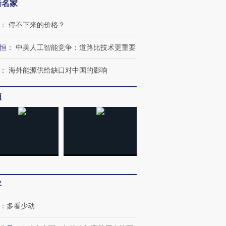
新名家
：
停不下来的价格？
恒
：
中美人工智能竞争：道路比技术更重要
：
海外能源供给缺口对中国的影响
频
客
：
多看少动