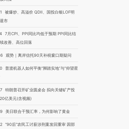
1
被爆炒、高溢价 QDII、国投白银LOF明
退市
4
7月CPI、PPI同比均低于预期 PPI同比结
续改善、高位回落
46
观势｜离岸信托90天补税窗口期疑问
00
普渡机器人如何平衡“脚踏实地”与“仰望星
？
57
特朗普召开矿业圆桌会 拟向关键矿产投
20亿美元(含视频)
09
美日联合干预汇率，为何影响了黄金
32
“90后”农民工讨薪涉刑案发回重审 因部