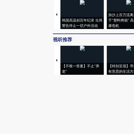
加沙上百万流离
韩国高温创百年纪录 当局
于“塑料烤箱” 
警告停止一切户外活动
康危机
视听推荐
【不唯一答案】不止“养
【特别呈现】寻
老”
有意思的生活方