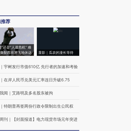
辑推荐
侵”还是“人道危机” 难
撕裂西班牙飞地休达
显影｜瓜农的漫长等待
｜
宇树发行市值610亿 先行者的加速和考验
｜
在岸人民币兑美元汇率连日升破6.75
我闻
｜
艾路明及多名股东被拘
｜
特朗普再签两份行政令限制出生公民权
周刊
｜
【封面报道】电力现货市场元年突进