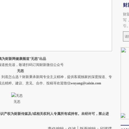
财
财
写
引
稿为财新网健康频道“无恙”出品
道抢先读，敬请扫码订阅财新微信公众号
无恙
，到底怎么选？财新秉承新闻专业主义精神，提供客观独家的深度报道、专
观点精粹。
建议、意见、合作、投稿等欢迎致信
wuyang@caixin.com
无恙
之知识产权为财新传媒及/或相关权利人专属所有或持有。未经许可，禁止进
责任编辑：任波 | 版面编辑：邱祺璞